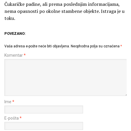
Čukaričke padine, ali prema poslednjim informacijama,
nema opasnosti po okolne stambene objekte. Istraga je u
toku.
POVEZANO:
Vaša adresa e-pošte neće biti objavljena.
Neophodna polja su označena
*
Komentar
*
Ime
*
E-pošta
*