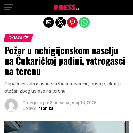
Exit mobile version
DOMAĆE
Požar u nehigijenskom naselju
na Čukaričkoj padini, vatrogasci
na terenu
Pripadnici vatrogasne službe intervenišu, pristup lokaciji
otežan zbog uslova na terenu
Objavljeno pre
3 meseca
,
maj 14, 2026
Objavio:
hronika