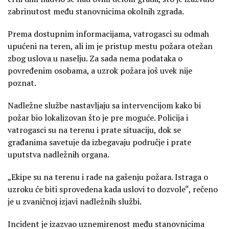
zabrinutost među stanovnicima okolnih zgrada.
Prema dostupnim informacijama, vatrogasci su odmah
upućeni na teren, ali im je pristup mestu požara otežan
zbog uslova u naselju. Za sada nema podataka o
povređenim osobama, a uzrok požara još uvek nije
poznat.
Nadležne službe nastavljaju sa intervencijom kako bi
požar bio lokalizovan što je pre moguće. Policija i
vatrogasci su na terenu i prate situaciju, dok se
građanima savetuje da izbegavaju područje i prate
uputstva nadležnih organa.
„Ekipe su na terenu i rade na gašenju požara. Istraga o
uzroku će biti sprovedena kada uslovi to dozvole“, rečeno
je u zvaničnoj izjavi nadležnih službi.
Incident je izazvao uznemirenost među stanovnicima