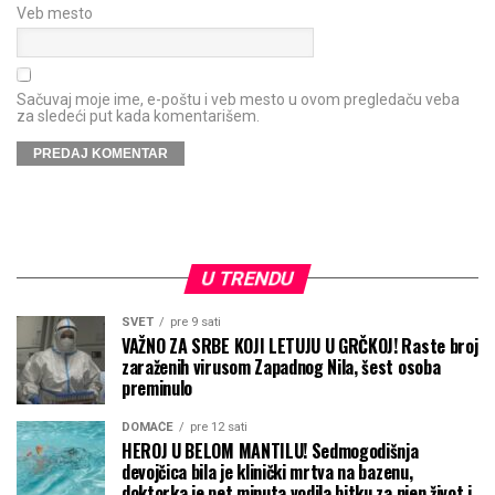
Veb mesto
Sačuvaj moje ime, e-poštu i veb mesto u ovom pregledaču veba
za sledeći put kada komentarišem.
U TRENDU
SVET
pre 9 sati
VAŽNO ZA SRBE KOJI LETUJU U GRČKOJ! Raste broj
zaraženih virusom Zapadnog Nila, šest osoba
preminulo
DOMAĆE
pre 12 sati
HEROJ U BELOM MANTILU! Sedmogodišnja
devojčica bila je klinički mrtva na bazenu,
doktorka je pet minuta vodila bitku za njen život i