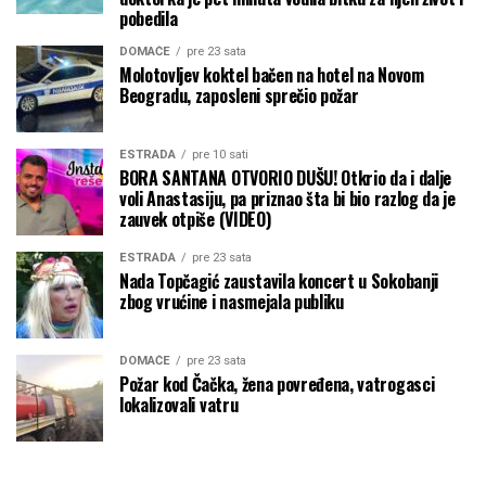
pobedila
DOMAĆE
pre 23 sata
Molotovljev koktel bačen na hotel na Novom
Beogradu, zaposleni sprečio požar
ESTRADA
pre 10 sati
BORA SANTANA OTVORIO DUŠU! Otkrio da i dalje
voli Anastasiju, pa priznao šta bi bio razlog da je
zauvek otpiše (VIDEO)
ESTRADA
pre 23 sata
Nada Topčagić zaustavila koncert u Sokobanji
zbog vrućine i nasmejala publiku
DOMAĆE
pre 23 sata
Požar kod Čačka, žena povređena, vatrogasci
lokalizovali vatru