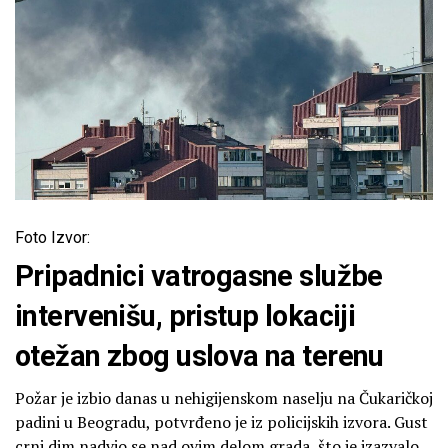
Foto Izvor:
Pripadnici vatrogasne službe
intervenišu, pristup lokaciji
otežan zbog uslova na terenu
Požar je izbio danas u nehigijenskom naselju na Čukaričkoj
padini u Beogradu, potvrđeno je iz policijskih izvora. Gust
crni dim nadvio se nad ovim delom grada, što je izazvalo