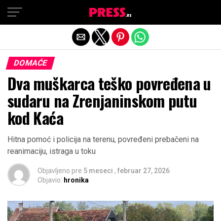
Exit mobile version
DOMAĆE
Dva muškarca teško povređena u
sudaru na Zrenjaninskom putu
kod Kaća
Hitna pomoć i policija na terenu, povređeni prebačeni na
reanimaciju, istraga u toku
Objavljeno pre
5 meseci
,
februar 27, 2026
Objavio:
hronika