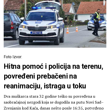
Foto Izvor:
Hitna pomoć i policija na terenu,
povređeni prebačeni na
reanimaciju, istraga u toku
Dva muškarca stara 32 godine teško su povređena u
saobraćajnoj nezgodi koja se dogodila na putu Novi Sad–
Zrenjanin kod Kaća, danas nešto posle 16:35, potvrđeno