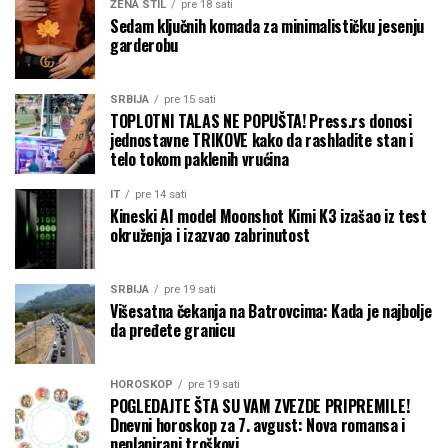
ŽENA STIL
pre 18 sati
Sedam ključnih komada za minimalističku jesenju
garderobu
SRBIJA
pre 15 sati
TOPLOTNI TALAS NE POPUŠTA! Press.rs donosi
jednostavne TRIKOVE kako da rashladite stan i
telo tokom paklenih vrućina
IT
pre 14 sati
Kineski AI model Moonshot Kimi K3 izašao iz test
okruženja i izazvao zabrinutost
SRBIJA
pre 19 sati
Višesatna čekanja na Batrovcima: Kada je najbolje
da pređete granicu
HOROSKOP
pre 19 sati
POGLEDAJTE ŠTA SU VAM ZVEZDE PRIPREMILE!
Dnevni horoskop za 7. avgust: Nova romansa i
neplanirani troškovi