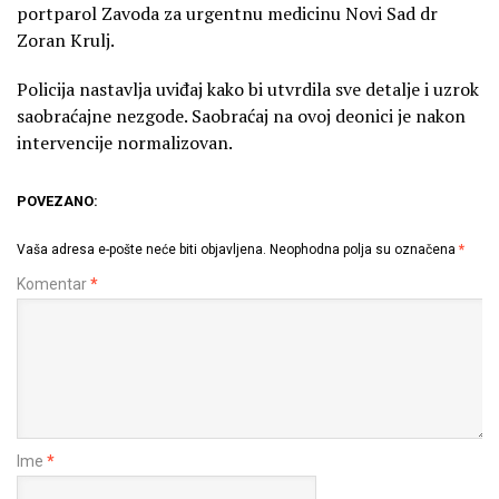
portparol Zavoda za urgentnu medicinu Novi Sad dr
Zoran Krulj.
Policija nastavlja uviđaj kako bi utvrdila sve detalje i uzrok
saobraćajne nezgode. Saobraćaj na ovoj deonici je nakon
intervencije normalizovan.
POVEZANO:
Vaša adresa e-pošte neće biti objavljena.
Neophodna polja su označena
*
Komentar
*
Ime
*