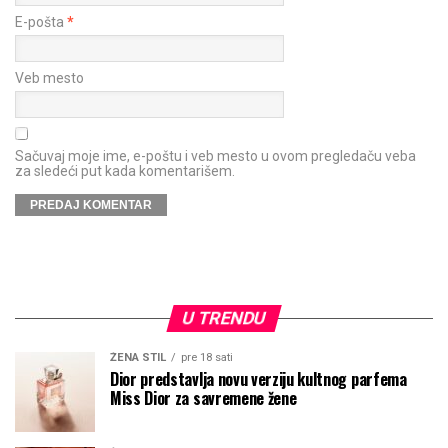
E-pošta
*
Veb mesto
Sačuvaj moje ime, e-poštu i veb mesto u ovom pregledaču veba
za sledeći put kada komentarišem.
U TRENDU
ŽENA STIL
pre 18 sati
Dior predstavlja novu verziju kultnog parfema
Miss Dior za savremene žene