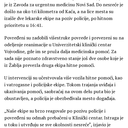
je iz Zavoda za urgentnu medicinu Novi Sad. Do nesreće je
došlo na oko tri kilometra od Kaća, a na lice mesta su
izašle dve lekarske ekipe na poziv policije, po hitnom
prioritetu u 16:41.
Povređeni su zadobili višestruke povrede i prevezeni su na
odeljenje reanimacije u Univerzitetski klinički centar
Vojvodine, gde im se pruža dalja medicinska pomoć. Za
sada nije poznato zdravstveno stanje još dve osobe koje je
iz Žablja prevezla druga ekipa hitne pomoći.
U intervenciji su učestvovala više vozila hitne pomoći, kao
i vatrogasne i policijske ekipe. Tokom trajanja uviđaja i
ukazivanja pomoći, saobraćaj na ovom delu puta bio je
obustavljen, a policija je obezbeđivala mesto događaja.
„Naše ekipe su brzo reagovale po pozivu policije i
povređeni su odmah prebačeni u Klinički centar. Istraga je
u toku i utvrđuju se sve okolnosti nesreće“, izjavio je