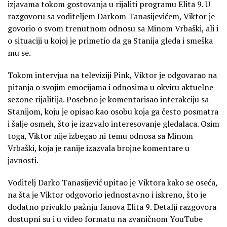
izjavama tokom gostovanja u rijaliti programu Elita 9. U
razgovoru sa voditeljem Darkom Tanasijevićem, Viktor je
govorio o svom trenutnom odnosu sa Minom Vrbaški, ali i
o situaciji u kojoj je primetio da ga Stanija gleda i smeška
mu se.
Tokom intervjua na televiziji Pink, Viktor je odgovarao na
pitanja o svojim emocijama i odnosima u okviru aktuelne
sezone rijalitija. Posebno je komentarisao interakciju sa
Stanijom, koju je opisao kao osobu koja ga često posmatra
i šalje osmeh, što je izazvalo interesovanje gledalaca. Osim
toga, Viktor nije izbegao ni temu odnosa sa Minom
Vrbaški, koja je ranije izazvala brojne komentare u
javnosti.
Voditelj Darko Tanasijević upitao je Viktora kako se oseća,
na šta je Viktor odgovorio jednostavno i iskreno, što je
dodatno privuklo pažnju fanova Elita 9. Detalji razgovora
dostupni su i u video formatu na zvaničnom YouTube