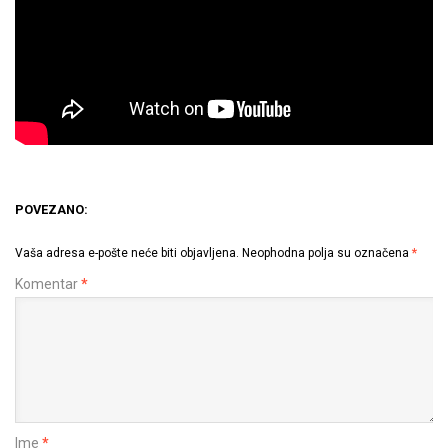
POVEZANO:
Vaša adresa e-pošte neće biti objavljena.
Neophodna polja su označena
*
Komentar
*
Ime
*