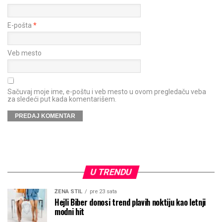
E-pošta
*
Veb mesto
Sačuvaj moje ime, e-poštu i veb mesto u ovom pregledaču veba
za sledeći put kada komentarišem.
U TRENDU
ŽENA STIL
pre 23 sata
Hejli Biber donosi trend plavih noktiju kao letnji
modni hit