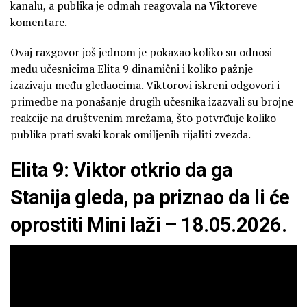
kanalu, a publika je odmah reagovala na Viktoreve
komentare.
Ovaj razgovor još jednom je pokazao koliko su odnosi
među učesnicima Elita 9 dinamični i koliko pažnje
izazivaju među gledaocima. Viktorovi iskreni odgovori i
primedbe na ponašanje drugih učesnika izazvali su brojne
reakcije na društvenim mrežama, što potvrđuje koliko
publika prati svaki korak omiljenih rijaliti zvezda.
Elita 9: Viktor otkrio da ga
Stanija gleda, pa priznao da li će
oprostiti Mini laži – 18.05.2026.