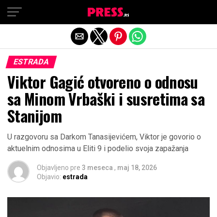
Exit mobile version
ESTRADA
Viktor Gagić otvoreno o odnosu
sa Minom Vrbaški i susretima sa
Stanijom
U razgovoru sa Darkom Tanasijevićem, Viktor je govorio o
aktuelnim odnosima u Eliti 9 i podelio svoja zapažanja
Objavljeno pre
3 meseca
,
maj 18, 2026
Objavio:
estrada