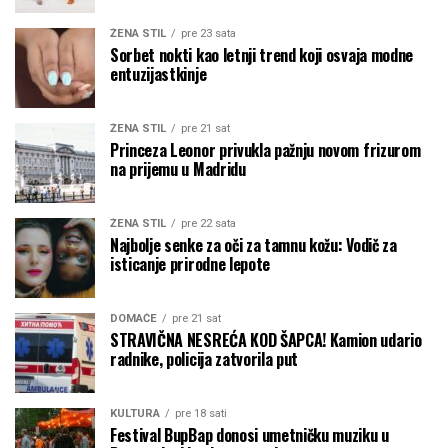
ŽENA STIL
pre 23 sata
Sorbet nokti kao letnji trend koji osvaja modne
entuzijastkinje
ŽENA STIL
pre 21 sat
Princeza Leonor privukla pažnju novom frizurom
na prijemu u Madridu
ŽENA STIL
pre 22 sata
Najbolje senke za oči za tamnu kožu: Vodič za
isticanje prirodne lepote
DOMAĆE
pre 21 sat
STRAVIČNA NESREĆA KOD ŠAPCA! Kamion udario
radnike, policija zatvorila put
KULTURA
pre 18 sati
Festival BupBap donosi umetničku muziku u