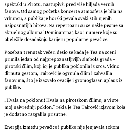
spektakl u Pirotu, nastupivši pred više hiljada vernih
fanova. Od samog početka koncerta atmosfera je bila na
vrhuncu, a publika je horski pevala svaki stih njenih
najpoznatijih hitova. Na repertoaru su se našle pesme sa
aktuelnog albuma ‘Dominantna’, kao i numere koje su
obeležile dosadašnju karijeru popularne pevačice.
Poseban trenutak večeri desio se kada je Tea na sceni
primila jedan od najprepoznatljivijih simbola grada –
pirotski ćilim, koji joj je publika poklonila iz srca. Vidno
dirnuta gestom, Tairović je ogrnula ćilim i zahvalila
fanovima, što je izazvalo ovacije i gromoglasan aplauz iz
publike.
„Hvala na poklonu! Hvala na pirotskom ćilimu, a vi ste
moj najvredniji poklon,“ rekla je Tea Tairović izjavom koja
je dodatno razgalila prisutne.
Energija između pevačice i publike nije jenjavala tokom