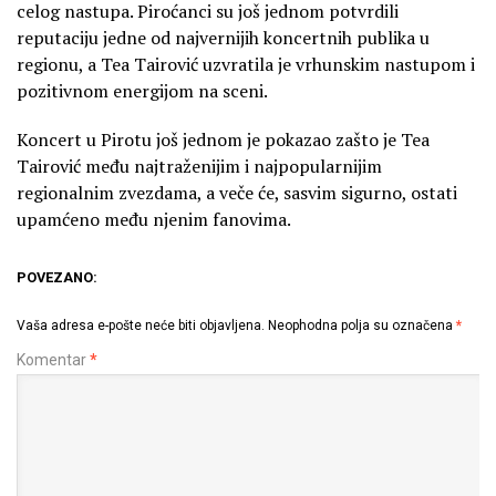
celog nastupa. Piroćanci su još jednom potvrdili
reputaciju jedne od najvernijih koncertnih publika u
regionu, a Tea Tairović uzvratila je vrhunskim nastupom i
pozitivnom energijom na sceni.
Koncert u Pirotu još jednom je pokazao zašto je Tea
Tairović među najtraženijim i najpopularnijim
regionalnim zvezdama, a veče će, sasvim sigurno, ostati
upamćeno među njenim fanovima.
POVEZANO:
Vaša adresa e-pošte neće biti objavljena.
Neophodna polja su označena
*
Komentar
*