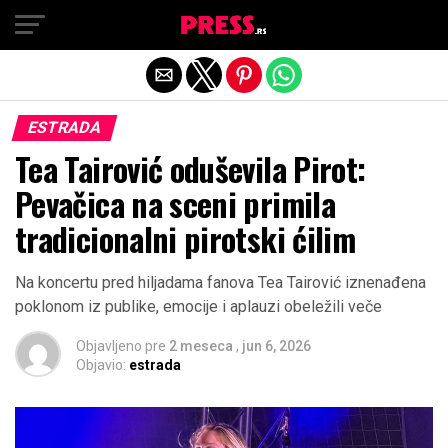
Exit mobile version
ESTRADA
Tea Tairović oduševila Pirot:
Pevačica na sceni primila
tradicionalni pirotski ćilim
Na koncertu pred hiljadama fanova Tea Tairović iznenađena
poklonom iz publike, emocije i aplauzi obeležili veče
Objavljeno pre
2 meseca
,
jun 6, 2026
Objavio:
estrada