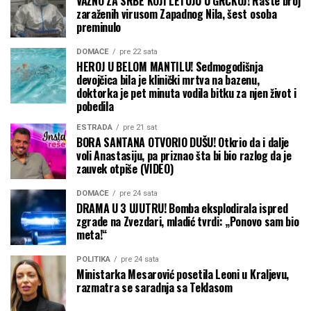
VAŽNO ZA SRBE KOJI LETUJU U GRČKOJ! Raste broj
zaraženih virusom Zapadnog Nila, šest osoba
preminulo
DOMAĆE
pre 22 sata
HEROJ U BELOM MANTILU! Sedmogodišnja
devojčica bila je klinički mrtva na bazenu,
doktorka je pet minuta vodila bitku za njen život i
pobedila
ESTRADA
pre 21 sat
BORA SANTANA OTVORIO DUŠU! Otkrio da i dalje
voli Anastasiju, pa priznao šta bi bio razlog da je
zauvek otpiše (VIDEO)
DOMAĆE
pre 24 sata
DRAMA U 3 UJUTRU! Bomba eksplodirala ispred
zgrade na Zvezdari, mladić tvrdi: „Ponovo sam bio
meta!“
POLITIKA
pre 24 sata
Ministarka Mesarović posetila Leoni u Kraljevu,
razmatra se saradnja sa Teklasom