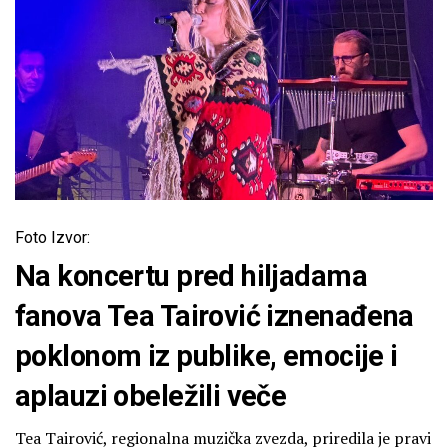
Foto Izvor:
Na koncertu pred hiljadama
fanova Tea Tairović iznenađena
poklonom iz publike, emocije i
aplauzi obeležili veče
Tea Tairović, regionalna muzička zvezda, priredila je pravi