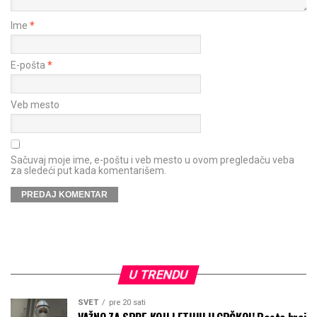
Ime
*
E-pošta
*
Veb mesto
Sačuvaj moje ime, e-poštu i veb mesto u ovom pregledaču veba
za sledeći put kada komentarišem.
U TRENDU
SVET
pre 20 sati