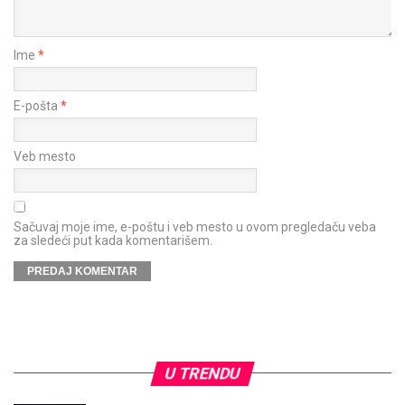
Ime
*
E-pošta
*
Veb mesto
Sačuvaj moje ime, e-poštu i veb mesto u ovom pregledaču veba
za sledeći put kada komentarišem.
U TRENDU