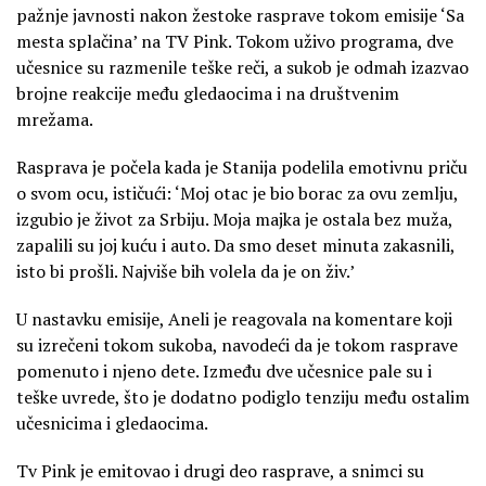
pažnje javnosti nakon žestoke rasprave tokom emisije ‘Sa
mesta splačina’ na TV Pink. Tokom uživo programa, dve
učesnice su razmenile teške reči, a sukob je odmah izazvao
brojne reakcije među gledaocima i na društvenim
mrežama.
Rasprava je počela kada je Stanija podelila emotivnu priču
o svom ocu, ističući: ‘Moj otac je bio borac za ovu zemlju,
izgubio je život za Srbiju. Moja majka je ostala bez muža,
zapalili su joj kuću i auto. Da smo deset minuta zakasnili,
isto bi prošli. Najviše bih volela da je on živ.’
U nastavku emisije, Aneli je reagovala na komentare koji
su izrečeni tokom sukoba, navodeći da je tokom rasprave
pomenuto i njeno dete. Između dve učesnice pale su i
teške uvrede, što je dodatno podiglo tenziju među ostalim
učesnicima i gledaocima.
Tv Pink je emitovao i drugi deo rasprave, a snimci su