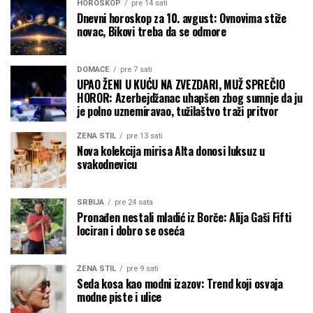
HOROSKOP
pre 14 sati
Dnevni horoskop za 10. avgust: Ovnovima stiže
novac, Bikovi treba da se odmore
DOMAĆE
pre 7 sati
UPAO ŽENI U KUĆU NA ZVEZDARI, MUŽ SPREČIO
HOROR: Azerbejdžanac uhapšen zbog sumnje da ju
je polno uznemiravao, tužilaštvo traži pritvor
ŽENA STIL
pre 13 sati
Nova kolekcija mirisa Alta donosi luksuz u
svakodnevicu
SRBIJA
pre 24 sata
Pronađen nestali mladić iz Borče: Alija Gaši Fifti
lociran i dobro se oseća
ŽENA STIL
pre 9 sati
Seda kosa kao modni izazov: Trend koji osvaja
modne piste i ulice