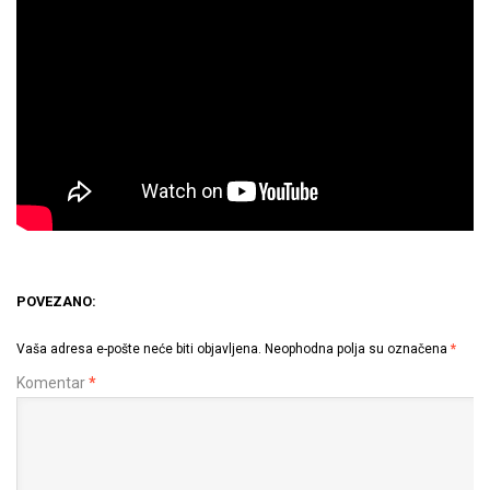
POVEZANO:
Vaša adresa e-pošte neće biti objavljena.
Neophodna polja su označena
*
Komentar
*