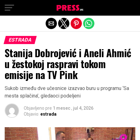
Exit mobile version
ESTRADA
Stanija Dobrojević i Aneli Ahmić
u žestokoj raspravi tokom
emisije na TV Pink
Sukob između dve učesnice izazvao buru u programu ‘Sa
mesta splačina’, gledaoci podeljeni
Objavljeno pre
1 mesec
,
jul 4, 2026
Objavio:
estrada