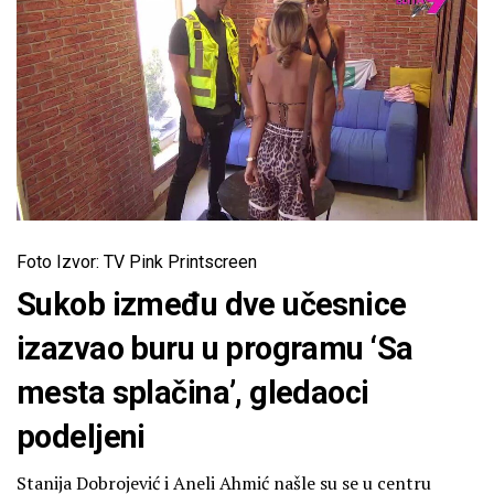
Foto Izvor: TV Pink Printscreen
Sukob između dve učesnice
izazvao buru u programu ‘Sa
mesta splačina’, gledaoci
podeljeni
Stanija Dobrojević i Aneli Ahmić našle su se u centru