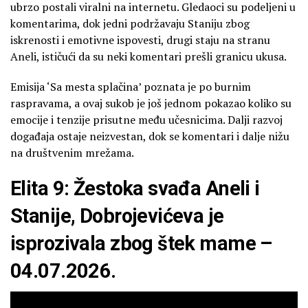
ubrzo postali viralni na internetu. Gledaoci su podeljeni u
komentarima, dok jedni podržavaju Staniju zbog
iskrenosti i emotivne ispovesti, drugi staju na stranu
Aneli, ističući da su neki komentari prešli granicu ukusa.
Emisija ‘Sa mesta splačina’ poznata je po burnim
raspravama, a ovaj sukob je još jednom pokazao koliko su
emocije i tenzije prisutne među učesnicima. Dalji razvoj
događaja ostaje neizvestan, dok se komentari i dalje nižu
na društvenim mrežama.
Elita 9: Žestoka svađa Aneli i
Stanije, Dobrojevićeva je
isprozivala zbog štek mame –
04.07.2026.