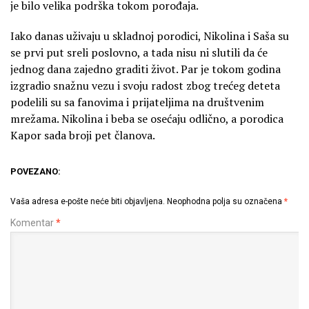
je bilo velika podrška tokom porođaja.
Iako danas uživaju u skladnoj porodici, Nikolina i Saša su
se prvi put sreli poslovno, a tada nisu ni slutili da će
jednog dana zajedno graditi život. Par je tokom godina
izgradio snažnu vezu i svoju radost zbog trećeg deteta
podelili su sa fanovima i prijateljima na društvenim
mrežama. Nikolina i beba se osećaju odlično, a porodica
Kapor sada broji pet članova.
POVEZANO:
Vaša adresa e-pošte neće biti objavljena.
Neophodna polja su označena
*
Komentar
*