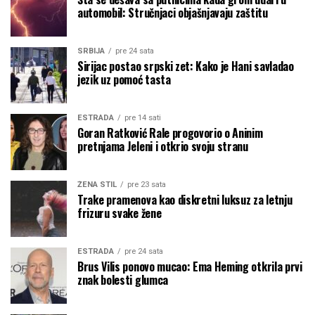
automobil: Stručnjaci objašnjavaju zaštitu
SRBIJA
pre 24 sata
Sirijac postao srpski zet: Kako je Hani savladao
jezik uz pomoć tasta
ESTRADA
pre 14 sati
Goran Ratković Rale progovorio o Aninim
pretnjama Jeleni i otkrio svoju stranu
ŽENA STIL
pre 23 sata
Trake pramenova kao diskretni luksuz za letnju
frizuru svake žene
ESTRADA
pre 24 sata
Brus Vilis ponovo mucao: Ema Heming otkrila prvi
znak bolesti glumca