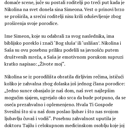
domaće scene, juče su postali roditelji po treći put kada je
Nikolina na svet donela sina Simeona. Vest o prinovi brzo
se proširila, a srećni roditelji nisu krili oduševljenje zbog
proširenja svoje porodice.
Ime Simeon, koje su odabrali za svog naslednika, ima
biblijsko poreklo i znači ‘Bog sluša’ ili ‘uslišan’. Nikolina i
Saša su ovu posebnu priliku podelili sa javnošću putem
društvenih mreža, a Saša je emotivnom porukom supruzi
kratko napisao: „Živote moj“.
Nikolina se iz porodilišta obratila dirljivim rečima, ističući
koliko je zahvalna zbog dolaska još jednog člana porodice:
„Jedno sunce obasjalo je naš dom, naš svet najlepšim
mogućim sjajem, ugrejalo oko srca da bude potpuno, da se
oseća prezahvalno i oplemenjeno. Hvala Ti Gospode
Svesilni što si u naš dom poslao ljubav i što nas svojom
ljubavlju čuvaš i vodiš“. Posebnu zahvalnost uputila je
doktoru Tajilu i celokupnom medicinskom osoblju koje joj