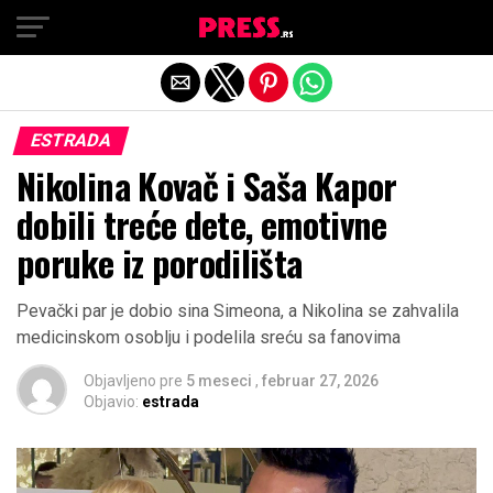
Exit mobile version
ESTRADA
Nikolina Kovač i Saša Kapor
dobili treće dete, emotivne
poruke iz porodilišta
Pevački par je dobio sina Simeona, a Nikolina se zahvalila
medicinskom osoblju i podelila sreću sa fanovima
Objavljeno pre
5 meseci
,
februar 27, 2026
Objavio:
estrada