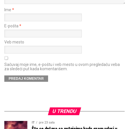
Ime
*
E-pošta
*
Veb mesto
Sačuvaj moje ime, e-poštu i veb mesto u ovom pregledaču veba
za sledeći put kada komentarišem.
U TRENDU
IT
pre 23 sata
Šta se dešava sa putnicima kada grom udari u