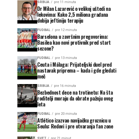
SRBIJA
pre 11 minuta
Dr Milan Lazarević o velikoj uštedi na
lekovima: Kako 2,5 miliona građana
dobija jeftiniju terapiju
FUDBAL
pre 12 minuta
Barselona u završnim pregovorima:
Basilea kao novi protivnik pred start
sezone?
FUDBAL
pre 13 minuta
Ceuta i Málaga: Prijateljski duel pred
nastavak priprema – kada i gde gledati
meč
SRBIJA
pre 16 minuta
Bezbednost dece na trotinetu: Na šta
roditelji moraju da obrate pažnju ovog
leta
FUDBAL
pre 20 minuta
Atlético izazvao navijačku groznicu u
Seulu: Redovi i pre otvaranja fan zone
SVET
pre 21 minut