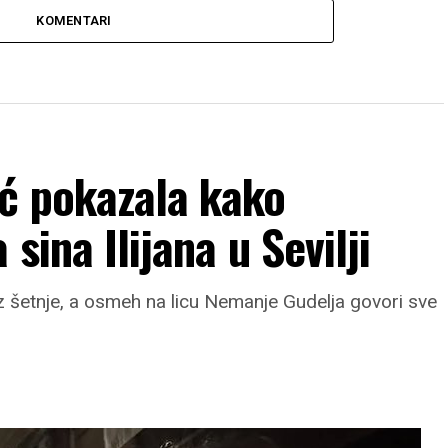
KOMENTARI
ić pokazala kako
sina Ilijana u Sevilji
iz šetnje, a osmeh na licu Nemanje Gudelja govori sve