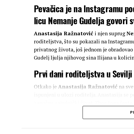
Pevačica je na Instagramu pod
licu Nemanje Gudelja govori sv
Anastasija Ražnatović
i njen suprug
Ne
roditeljstva, što su pokazali na Instagram
privatnog života, još jednom je obradovao
Gudelj ljulja njihovog sina Ilijana u kolic
Prvi dani roditeljstva u Sevilji
Otkako je
Anastasija Ražnatović
na svet
ispunjeni u ulozi roditelja. Anastasija se 
započnu zajednički život. Zbog toga čest
a ovaj poslednji snimak izazvao je brojne p
P
Reakcije i podrška fanova na