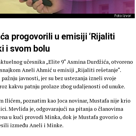
Foto Izvor:
 progovorili u emisiji ‘Rijaliti
ki i svom bolu
 aktuelnog učesnika „Elite 9“ Asmina Durdžića, otvoreno
najkom Aneli Ahmić u emisiji „Rijaliti rešetanje“.
pažnju javnosti, jer su bez ustezanja izneli svoje
 kroz kakvu patnju prolaze zbog udaljenosti od unuke.
Ilićem, poznatim kao Joca novinar, Mustafa nije krio
ici. Mevlida je, odgovarajući na pitanja o članovima
ena u kući provodi Minka, dok je Mustafa govorio o
sili između Aneli i Minke.