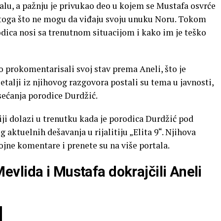
lu, a pažnju je privukao deo u kojem se Mustafa osvrće
 toga što ne mogu da viđaju svoju unuku Noru. Tokom
odica nosi sa trenutnom situacijom i kako im je teško
 prokomentarisali svoj stav prema Aneli, što je
etalji iz njihovog razgovora postali su tema u javnosti,
sećanja porodice Durdžić.
ji dolazi u trenutku kada je porodica Durdžić pod
ktuelnih dešavanja u rijalitiju „Elita 9“. Njihova
rojne komentare i prenete su na više portala.
vlida i Mustafa dokrajčili Aneli