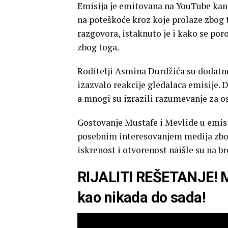
Emisija je emitovana na YouTube kana
na poteškoće kroz koje prolaze zbog
razgovora, istaknuto je i kako se por
zbog toga.
Roditelji Asmina Durdžića su dodatno
izazvalo reakcije gledalaca emisije. D
a mnogi su izrazili razumevanje za o
Gostovanje Mustafe i Mevlide u emisi
posebnim interesovanjem medija zbog a
iskrenost i otvorenost naišle su na b
RIJALITI REŠETANJE! Me
kao nikada do sada!