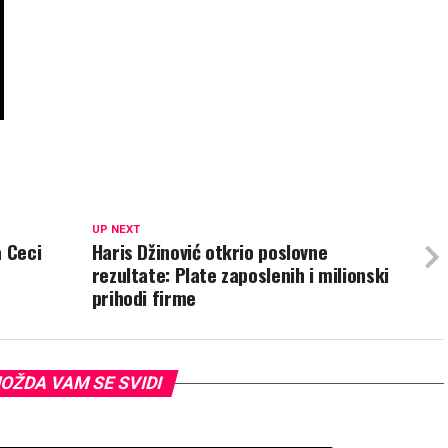
UP NEXT
a Ceci
Haris Džinović otkrio poslovne
rezultate: Plate zaposlenih i milionski
prihodi firme
OŽDA VAM SE SVIDI