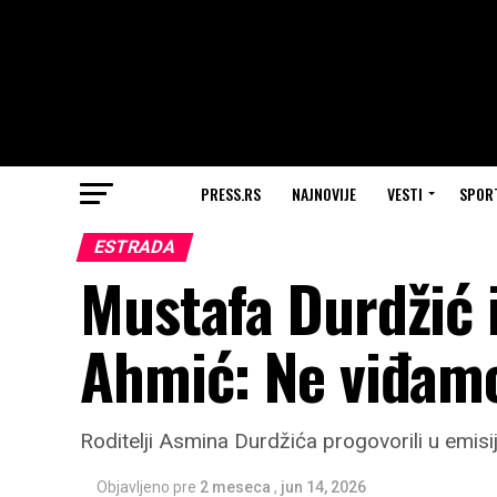
PRESS.RS
NAJNOVIJE
VESTI
SPOR
ESTRADA
Mustafa Durdžić 
Ahmić: Ne viđamo
Roditelji Asmina Durdžića progovorili u emisiji 
Objavljeno pre
2 meseca
,
jun 14, 2026