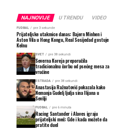
NAJNOVIJE
U TRENDU
VIDEO
FUDBAL
pre 3 sekunde
Prijateljske utakmice danas: Bajern Minhen i
Aston Vila u Hong Kongu, Real Sosijedad gostuje
Kelnu
SVET
pre 38 sekundi
Severna Koreja preporučila
tradicionalnu čorbu od psećeg mesa za
vrućine
ESTRADA
pre 38 sekundi
Anastasija Ražnatović pokazala kako
Nemanja Gudelj ljulja sina Ilijana u
Sevilji
FUDBAL
pre 6 minuta
Racing Santander i Alaves igraju
prijateljski meč: Gde i kada možete da
pratite duel