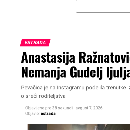
ESTRADA
Anastasija Ražnatov
Nemanja Gudelj ljulja 
Pevačica je na Instagramu podelila trenutke 
o sreći roditeljstva
Objavljeno pre
38 sekundi
,
avgust 7, 2026
Objavio:
estrada