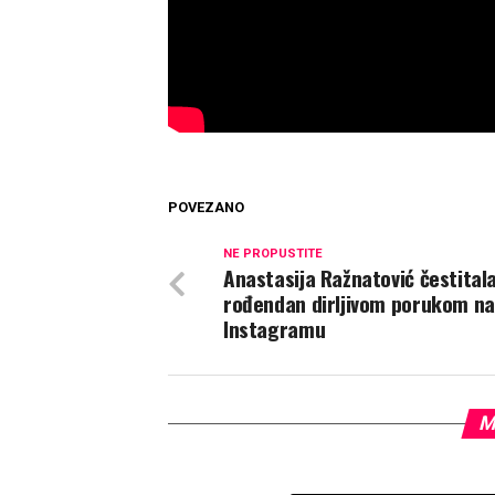
POVEZANO
NE PROPUSTITE
Anastasija Ražnatović čestital
rođendan dirljivom porukom na
Instagramu
M