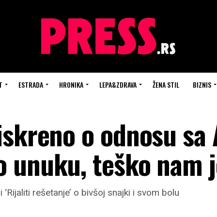
T
ESTRADA
HRONIKA
LEPA&ZDRAVA
ŽENA STIL
BIZNIS
iskreno o odnosu sa 
 unuku, teško nam j
‘Rijaliti rešetanje’ o bivšoj snajki i svom bolu