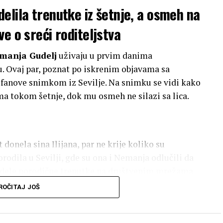
elila trenutke iz šetnje, a osmeh na
e o sreći roditeljstva
manja Gudelj
uživaju u prvim danima
u. Ovaj par, poznat po iskrenim objavama sa
 fanove snimkom iz Sevilje. Na snimku se vidi kako
ima tokom šetnje, dok mu osmeh ne silazi sa lica.
 donela sina Ilijana, par ne krije koliko su
porodila u Sevilji, gde su ona i Nemanja odlučili da
o dele porodične trenutke na društvenim mrežama,
ozitivne reakcije.
ROČITAJ JOŠ
 Instagramu