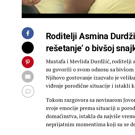
Roditelji Asmina Durdžića
rešetanje’ o bivšoj snaj
Mustafa i Mevlida Durdžić, roditelji
su govorili o svom odnosu sa bivšom s
Njihovo gostovanje izazvalo je veliku 
viđenje porodične situacije i istakli
Tokom razgovora sa novinarom Jovom 
svoje emocije prema situaciji u porod
domaćinstva, istakla da najviše vrem
neprijatnim momentima koji su se de