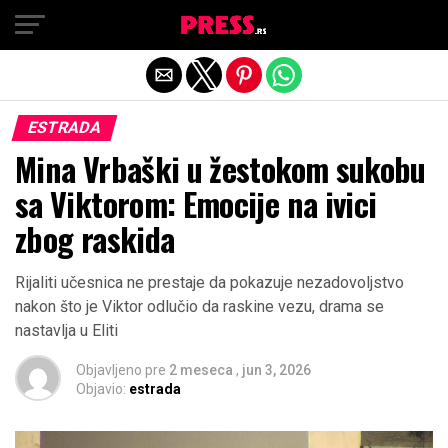
Exit mobile version
ESTRADA
Mina Vrbaški u žestokom sukobu
sa Viktorom: Emocije na ivici
zbog raskida
Rijaliti učesnica ne prestaje da pokazuje nezadovoljstvo
nakon što je Viktor odlučio da raskine vezu, drama se
nastavlja u Eliti
Objavljeno pre
2 meseca
,
jun 3, 2026
Objavio:
estrada