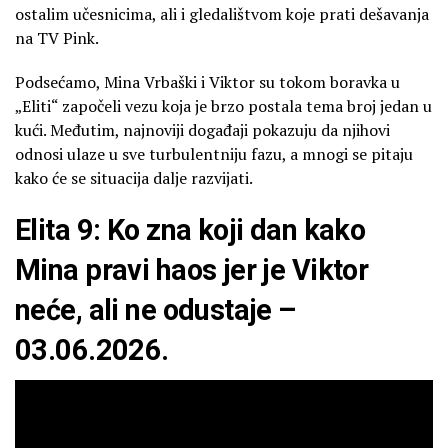
ostalim učesnicima, ali i gledalištvom koje prati dešavanja
na TV Pink.
Podsećamo, Mina Vrbaški i Viktor su tokom boravka u
„Eliti“ započeli vezu koja je brzo postala tema broj jedan u
kući. Međutim, najnoviji događaji pokazuju da njihovi
odnosi ulaze u sve turbulentniju fazu, a mnogi se pitaju
kako će se situacija dalje razvijati.
Elita 9: Ko zna koji dan kako
Mina pravi haos jer je Viktor
neće, ali ne odustaje –
03.06.2026.