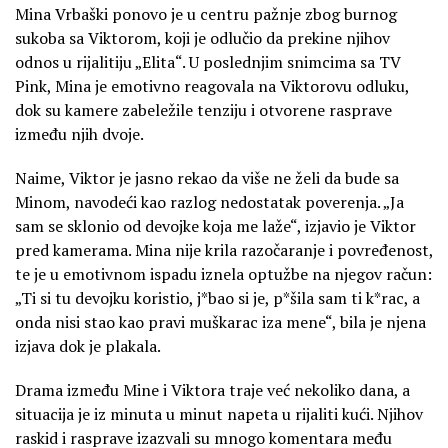
Mina Vrbaški ponovo je u centru pažnje zbog burnog
sukoba sa Viktorom, koji je odlučio da prekine njihov
odnos u rijalitiju „Elita“. U poslednjim snimcima sa TV
Pink, Mina je emotivno reagovala na Viktorovu odluku,
dok su kamere zabeležile tenziju i otvorene rasprave
između njih dvoje.
Naime, Viktor je jasno rekao da više ne želi da bude sa
Minom, navodeći kao razlog nedostatak poverenja. „Ja
sam se sklonio od devojke koja me laže“, izjavio je Viktor
pred kamerama. Mina nije krila razočaranje i povređenost,
te je u emotivnom ispadu iznela optužbe na njegov račun:
„Ti si tu devojku koristio, j*bao si je, p*šila sam ti k*rac, a
onda nisi stao kao pravi muškarac iza mene“, bila je njena
izjava dok je plakala.
Drama između Mine i Viktora traje već nekoliko dana, a
situacija je iz minuta u minut napeta u rijaliti kući. Njihov
raskid i rasprave izazvali su mnogo komentara među