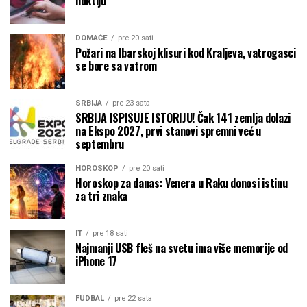
noktiju
DOMAĆE
pre 20 sati
Požari na Ibarskoj klisuri kod Kraljeva, vatrogasci
se bore sa vatrom
SRBIJA
pre 23 sata
SRBIJA ISPISUJE ISTORIJU! Čak 141 zemlja dolazi
na Ekspo 2027, prvi stanovi spremni već u
septembru
HOROSKOP
pre 20 sati
Horoskop za danas: Venera u Raku donosi istinu
za tri znaka
IT
pre 18 sati
Najmanji USB fleš na svetu ima više memorije od
iPhone 17
FUDBAL
pre 22 sata