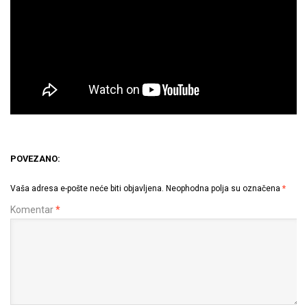
POVEZANO:
Vaša adresa e-pošte neće biti objavljena.
Neophodna polja su označena
*
Komentar
*