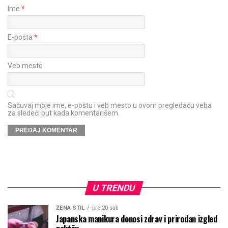
Ime
*
E-pošta
*
Veb mesto
Sačuvaj moje ime, e-poštu i veb mesto u ovom pregledaču veba
za sledeći put kada komentarišem.
U TRENDU
ŽENA STIL
pre 20 sati
Japanska manikura donosi zdrav i prirodan izgled