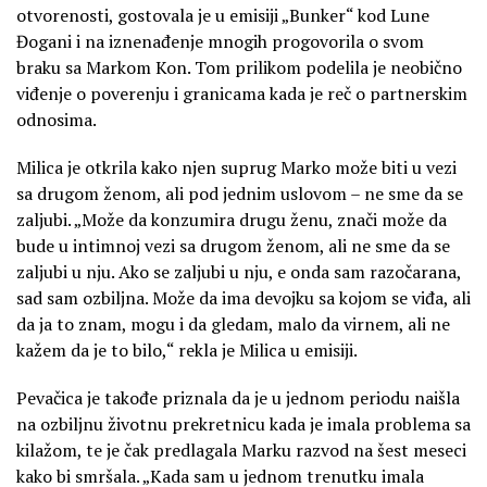
otvorenosti, gostovala je u emisiji „Bunker“ kod Lune
Đogani i na iznenađenje mnogih progovorila o svom
braku sa Markom Kon. Tom prilikom podelila je neobično
viđenje o poverenju i granicama kada je reč o partnerskim
odnosima.
Milica je otkrila kako njen suprug Marko može biti u vezi
sa drugom ženom, ali pod jednim uslovom – ne sme da se
zaljubi. „Može da konzumira drugu ženu, znači može da
bude u intimnoj vezi sa drugom ženom, ali ne sme da se
zaljubi u nju. Ako se zaljubi u nju, e onda sam razočarana,
sad sam ozbiljna. Može da ima devojku sa kojom se viđa, ali
da ja to znam, mogu i da gledam, malo da virnem, ali ne
kažem da je to bilo,“ rekla je Milica u emisiji.
Pevačica je takođe priznala da je u jednom periodu naišla
na ozbiljnu životnu prekretnicu kada je imala problema sa
kilažom, te je čak predlagala Marku razvod na šest meseci
kako bi smršala. „Kada sam u jednom trenutku imala