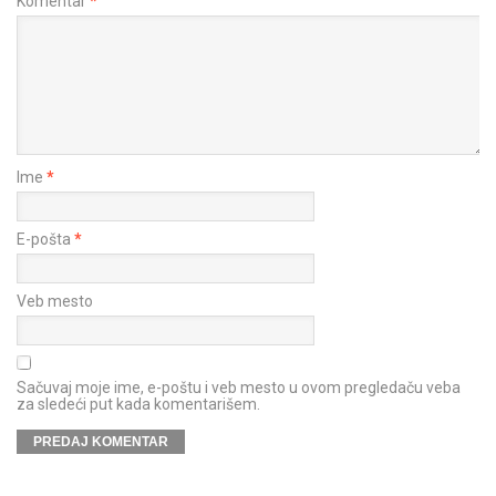
Komentar
*
Ime
*
E-pošta
*
Veb mesto
Sačuvaj moje ime, e-poštu i veb mesto u ovom pregledaču veba
za sledeći put kada komentarišem.