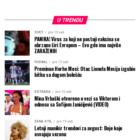
U TRENDU
SVET
pre 13 sati
PANIKA! Virus za koji ne postoji vakcina se
ubrzano širi Evropom – Evo gde ima najviše
ZARAŽENIH
FUDBAL
pre 13 sati
Preminuo Horhe Mesi: Otac Lionela Mesija izgubio
bitku sa dugom bolešću
ESTRADA
pre 15 sati
Mina Vrbaški otvoreno o vezi sa Viktorom i
odnosu sa Sofijom Janićijević (VIDEO)
ŽENA STIL
pre 19 sati
Letnji manikir trendovi za avgust: Boje koje
osvajaju sezonu