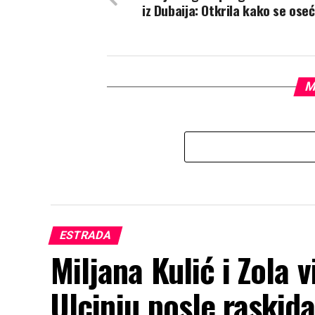
iz Dubaija: Otkrila kako se ose
M
ESTRADA
Miljana Kulić i Zola 
Ulcinju posle raskid