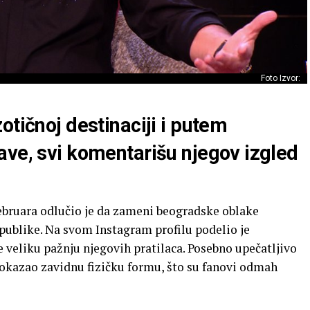
Foto Izvor:
otičnoj destinaciji i putem
ave, svi komentarišu njegov izgled
februara odlučio je da zameni beogradske oblake
blike. Na svom Instagram profilu podelio je
e veliku pažnju njegovih pratilaca. Posebno upečatljivo
i, pokazao zavidnu fizičku formu, što su fanovi odmah