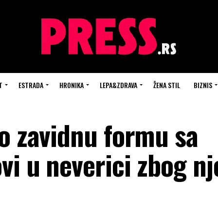
T
ESTRADA
HRONIKA
LEPA&ZDRAVA
ŽENA STIL
BIZNIS
ao zavidnu formu sa
vi u neverici zbog n