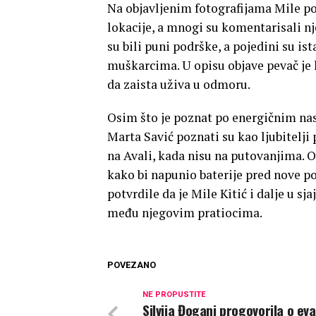
Na objavljenim fotografijama Mile po
lokacije, a mnogi su komentarisali n
su bili puni podrške, a pojedini su is
muškarcima. U opisu objave pevač je k
da zaista uživa u odmoru.
Osim što je poznat po energičnim nas
Marta Savić poznati su kao ljubitelji 
na Avali, kada nisu na putovanjima. O
kako bi napunio baterije pred nove p
potvrdile da je Mile Kitić i dalje u sj
među njegovim pratiocima.
POVEZANO
NE PROPUSTITE
Silvija Đogani progovorila o eva