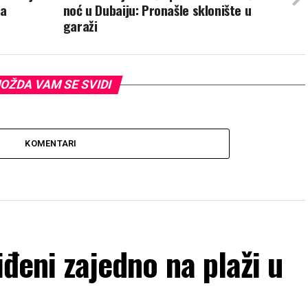
ća
noć u Dubaiju: Pronašle sklonište u
garaži
OŽDA VAM SE SVIDI
KOMENTARI
viđeni zajedno na plaži u
a