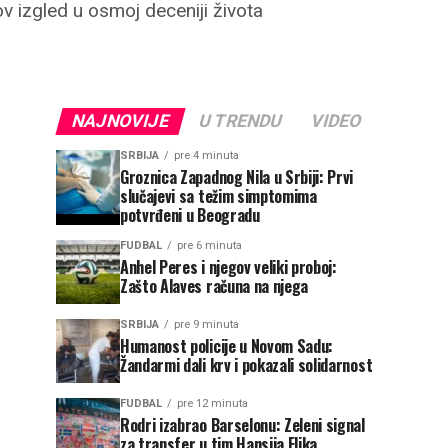
v izgled u osmoj deceniji života
NAJNOVIJE
U TRENDU
VIDEO
SRBIJA
pre 4 minuta
Groznica Zapadnog Nila u Srbiji: Prvi
slučajevi sa težim simptomima
potvrđeni u Beogradu
FUDBAL
pre 6 minuta
Anhel Peres i njegov veliki proboj:
Zašto Alaves računa na njega
SRBIJA
pre 9 minuta
Humanost policije u Novom Sadu:
Žandarmi dali krv i pokazali solidarnost
FUDBAL
pre 12 minuta
Rodri izabrao Barselonu: Zeleni signal
za transfer u tim Hansija Flika