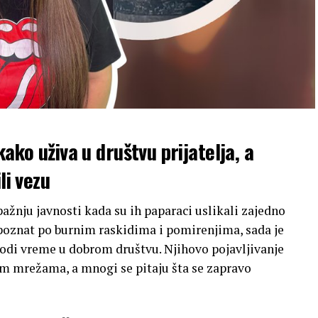
kako uživa u društvu prijatelja, a
li vezu
ažnju javnosti kada su ih paparaci uslikali zajedno
r, poznat po burnim raskidima i pomirenjima, sada je
di vreme u dobrom društvu. Njihovo pojavljivanje
im mrežama, a mnogi se pitaju šta se zapravo