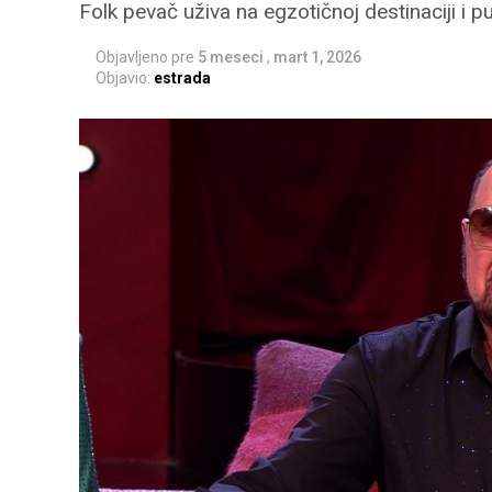
Folk pevač uživa na egzotičnoj destinaciji i 
Objavljeno pre
5 meseci
,
mart 1, 2026
Objavio:
estrada