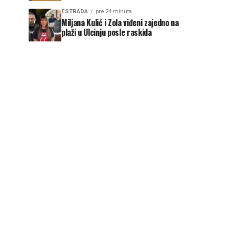
ESTRADA
pre 24 minuta
Miljana Kulić i Zola viđeni zajedno na
plaži u Ulcinju posle raskida