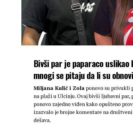
Bivši par je paparaco uslikao 
mnogi se pitaju da li su obnovi
Miljana Kulić i Zola
ponovo su privukli p
na plaži u Ulcinju. Ovaj bivši ljubavni pa
ponovo zajedno viđen kako opušteno provo
izazvalo je brojne komentare na društven
dešava.