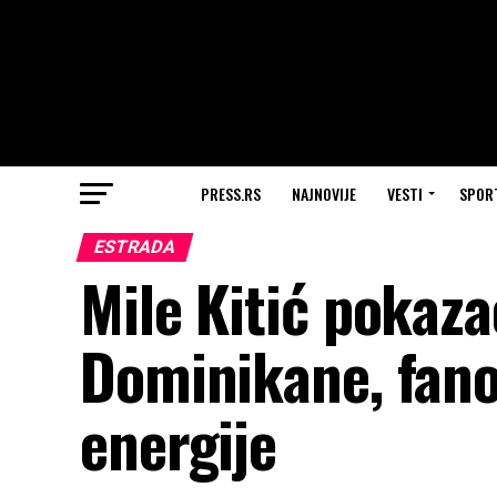
PRESS.RS
NAJNOVIJE
VESTI
SPOR
ESTRADA
Mile Kitić pokaz
Dominikane, fano
energije