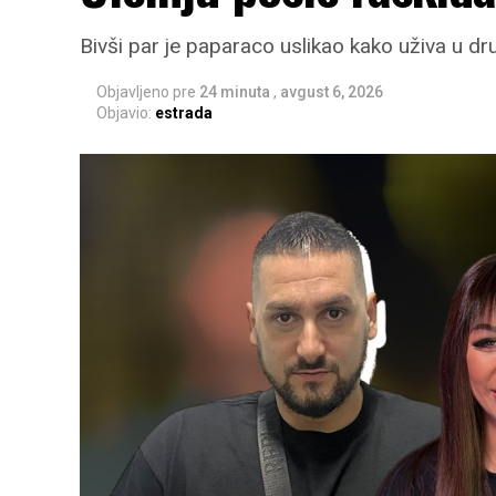
Bivši par je paparaco uslikao kako uživa u druš
Objavljeno pre
24 minuta
,
avgust 6, 2026
Objavio:
estrada