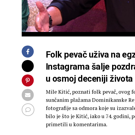
Folk pevač uživa na egz
Instagrama šalje pozdr
u osmoj deceniji života
Mile Kitić, poznati folk pevač, ovog 
sunčanim plažama Dominikanske Repu
fotografije sa odmora koje su izazval
bilo je što je Kitić, iako u 74. godin
primetili u komentarima.