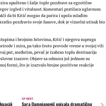
zira opušteno i šalje tople pozdrave sa egzotične
jegov izgled i vitalnost. Komentari pratilaca uglavnom
takli da bi Kitić mogao da parira i upola mlađim
ratko pozdravio svoje fanove, dok je vizuelni utisak bio
tupima i brojnim hitovima, Kitić i njegova supruga
prirode i mira, pa tako često provode vreme u svojoj vili
vaj put, međutim, pevač je izabrao toplu destinaciju
oslovne izazove. Objave sa odmora još jednom su
ajnoj formi, što je izazvalo brojne pozitivne reakcije
UP NEXT
kuaciji
Sara Damnjanović opisala dramatičnu