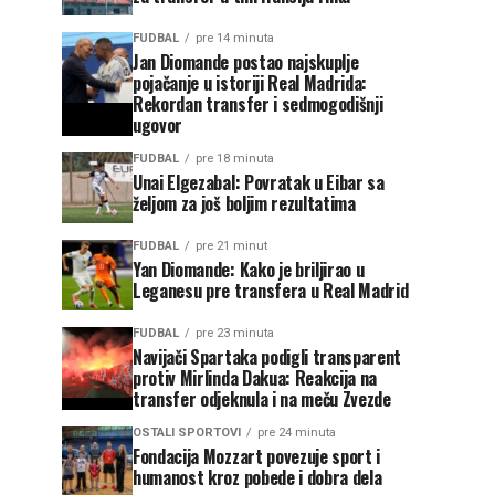
FUDBAL
pre 14 minuta
Jan Diomande postao najskuplje
pojačanje u istoriji Real Madrida:
Rekordan transfer i sedmogodišnji
ugovor
FUDBAL
pre 18 minuta
Unai Elgezabal: Povratak u Eibar sa
željom za još boljim rezultatima
FUDBAL
pre 21 minut
Yan Diomande: Kako je briljirao u
Leganesu pre transfera u Real Madrid
FUDBAL
pre 23 minuta
Navijači Spartaka podigli transparent
protiv Mirlinda Dakua: Reakcija na
transfer odjeknula i na meču Zvezde
OSTALI SPORTOVI
pre 24 minuta
Fondacija Mozzart povezuje sport i
humanost kroz pobede i dobra dela