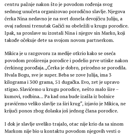
centru pažnje nakon što je povodom rođenja svog
sedmog unučeta organizovao porodično slavlje. Njegova
ćerka Nina nedavno je na svet donela devojčicu Juliju, a
ovaj radosni trenutak Gačići su obeležili u krugu porodice.
Ipak, sa proslave su izostali Nina i njegov sin Marko, koji
takođe očekuje dete sa svojom novom partnerkom.
Mikica je u razgovoru za medije otkrio kako se oseća
povodom proširenja porodice i podelio prve utiske nakon
ćerkinog porođaja. „Ćerka je dobro, prirodno se porodila.
Hvala Bogu, sve je super. Beba se zove Julija, ima 3
kilograma i 300 grama, 51 dugačka. Evo, zet je upravo
stigao. Slavićemo u krugu porodice, nešto malo šire –
kumovi, rodbina… Pa kad ona bude izašla iz bolnice
pravićemo veliko slavlje za širi krug“, izjavio je Mikica, ne
krijući ponos zbog dolaska još jednog člana porodice.
I dok je slavlje uveliko trajalo, otac nije krio da sa sinom
Markom nije bio u kontaktu povodom njegovih vesti o