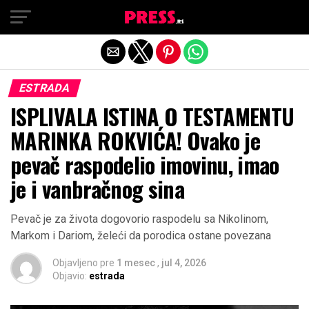
Exit mobile version
ESTRADA
ISPLIVALA ISTINA O TESTAMENTU
MARINKA ROKVIĆA! Ovako je
pevač raspodelio imovinu, imao
je i vanbračnog sina
Pevač je za života dogovorio raspodelu sa Nikolinom,
Markom i Dariom, želeći da porodica ostane povezana
Objavljeno pre
1 mesec
,
jul 4, 2026
Objavio:
estrada