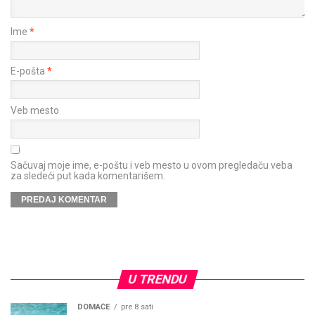
Ime
*
E-pošta
*
Veb mesto
Sačuvaj moje ime, e-poštu i veb mesto u ovom pregledaču veba
za sledeći put kada komentarišem.
U TRENDU
DOMAĆE
pre 8 sati