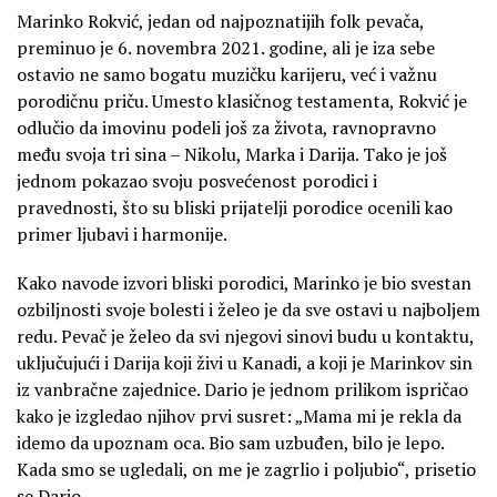
Marinko Rokvić, jedan od najpoznatijih folk pevača,
preminuo je 6. novembra 2021. godine, ali je iza sebe
ostavio ne samo bogatu muzičku karijeru, već i važnu
porodičnu priču. Umesto klasičnog testamenta, Rokvić je
odlučio da imovinu podeli još za života, ravnopravno
među svoja tri sina – Nikolu, Marka i Darija. Tako je još
jednom pokazao svoju posvećenost porodici i
pravednosti, što su bliski prijatelji porodice ocenili kao
primer ljubavi i harmonije.
Kako navode izvori bliski porodici, Marinko je bio svestan
ozbiljnosti svoje bolesti i želeo je da sve ostavi u najboljem
redu. Pevač je želeo da svi njegovi sinovi budu u kontaktu,
uključujući i Darija koji živi u Kanadi, a koji je Marinkov sin
iz vanbračne zajednice. Dario je jednom prilikom ispričao
kako je izgledao njihov prvi susret: „Mama mi je rekla da
idemo da upoznam oca. Bio sam uzbuđen, bilo je lepo.
Kada smo se ugledali, on me je zagrlio i poljubio“, prisetio
se Dario.