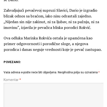
Zahvaljujući pevačevoj supruzi Slavici, Dario je izgradio
blizak odnos sa braćom, iako nisu odrastali zajedno.
„Nijedan sin nije zakinut, ni za ljubav, ni za pažnju, ni za
imovinu“, izjavila je pevačica bliska porodici Rokvić.
Ova odluka Marinka Rokvića ostala je upamćena kao
primer odgovornosti i porodične sloge, a njegova
porodica i danas neguje vrednosti koje je pevač zastupao.
POVEZANO:
Vaša adresa e-pošte neće biti objavljena.
Neophodna polja su označena
*
Komentar
*