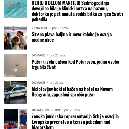
HEROJ U BELOM MANTILU! Sedmogodišnja
devojčica bila je klinički mrtva na bazenu,
doktorka je pet minuta vodila bitku za njen život i
pobedila
ŽENA STIL
pre 22 sata
Sirena plava haljina iz nove kolekcije osvaja
modne ulice
DOMAĆE
pre 22 sata
Požar u selu Lučica kod Požarevca, jedna osoba
izgubila život
DOMAĆE
pre 20 sati
Molotovljev koktel bačen na hotel na Novom
Beogradu, zaposleni sprečio požar
OSTALI SPORTOVI
pre 23 sata
Ženska juniorska reprezentacija Srbije osvojila
Evropsko prvenstvo u tenisu pobedom nad
Mađarskom