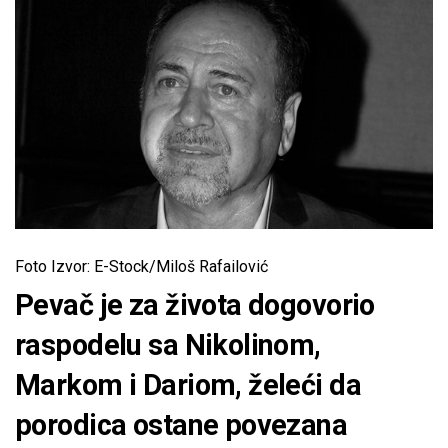
Foto Izvor: E-Stock/Miloš Rafailović
Pevač je za života dogovorio
raspodelu sa Nikolinom,
Markom i Dariom, želeći da
porodica ostane povezana