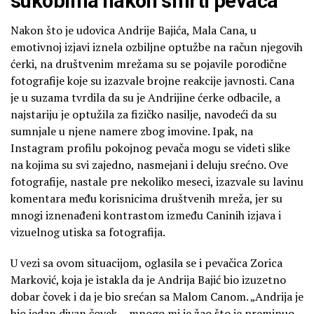
sukobima nakon smrti pevača
Nakon što je udovica Andrije Bajića, Mala Cana, u
emotivnoj izjavi iznela ozbiljne optužbe na račun njegovih
ćerki, na društvenim mrežama su se pojavile porodične
fotografije koje su izazvale brojne reakcije javnosti. Cana
je u suzama tvrdila da su je Andrijine ćerke odbacile, a
najstariju je optužila za fizičko nasilje, navodeći da su
sumnjale u njene namere zbog imovine. Ipak, na
Instagram profilu pokojnog pevača mogu se videti slike
na kojima su svi zajedno, nasmejani i deluju srećno. Ove
fotografije, nastale pre nekoliko meseci, izazvale su lavinu
komentara među korisnicima društvenih mreža, jer su
mnogi iznenađeni kontrastom između Caninih izjava i
vizuelnog utiska sa fotografija.
U vezi sa ovom situacijom, oglasila se i pevačica Zorica
Marković, koja je istakla da je Andrija Bajić bio izuzetno
dobar čovek i da je bio srećan sa Malom Canom. „Andrija je
bio jedan divan čovek… mnogo mi je žao što je preminuo,