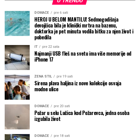
U TRENDU
DOMAĆE
pre 6 sati
HEROJ U BELOM MANTILU! Sedmogodišnja
devojčica bila je klinički mrtva na bazenu,
doktorka je pet minuta vodila bitku za njen život i
pobedila
IT
pre 22 sata
Najmanji USB fleš na svetu ima više memorije od
iPhone 17
ŽENA STIL
pre 19 sati
Sirena plava haljina iz nove kolekcije osvaja
modne ulice
DOMAĆE
pre 20 sati
Požar u selu Lučica kod Požarevca, jedna osoba
izgubila život
DOMAĆE
pre 18 sati