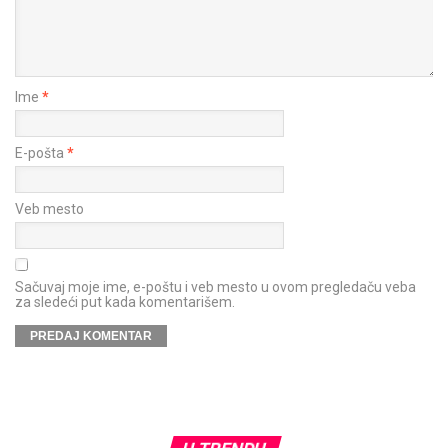
Ime
*
E-pošta
*
Veb mesto
Sačuvaj moje ime, e-poštu i veb mesto u ovom pregledaču veba
za sledeći put kada komentarišem.