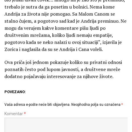
trebalo je sutra da ga posetim u bolnici. Nema kome
Andrija za života nije pomogao. Sa Malom Canom se
stalno čujem, a pogotovo sad kad je Andrija preminuo. Ne
mogu da verujem kakve komentare pišu ljudi po
društvenim mrežama, koliko ljudi nemaju empatije,
pogotovo kada se neko nalazi u ovoj situaciji“, izjavila je
Zorica i naglasila da su se Andrija i Cana voleli.
Ova priča još jednom pokazuje koliko su privatni odnosi
poznatih često pod lupom javnosti, a društvene mreže
dodatno pojačavaju interesovanje za njihove živote.
POVEZANO:
Vaša adresa e-pošte neće biti objavljena.
Neophodna polja su označena
*
Komentar
*