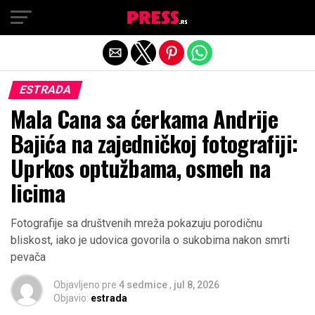
Exit mobile version
ESTRADA
Mala Cana sa ćerkama Andrije
Bajića na zajedničkoj fotografiji:
Uprkos optužbama, osmeh na
licima
Fotografije sa društvenih mreža pokazuju porodičnu
bliskost, iako je udovica govorila o sukobima nakon smrti
pevača
Objavljeno pre
4 sedmice
,
jul 8, 2026
Objavio:
estrada