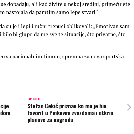
se dopadaju, ali kad živite u nekoj sredini, primećujete
am nastojala da pamtim samo lepe stvari.“
a su je i lepi i ružni trenuci oblikovali: „Emotivan sam
li bilo bi glupo da me sve te situacije, što privatne, što
ren sa nacionalnim timom, spremna za nova sportska
UP NEXT
cije
Stefan Cekić priznao ko mu je bio
lađom
favorit u Pinkovim zvezdama i otkrio
planove za nagradu