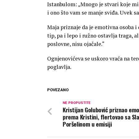
Istanbulom: „Mnogo je stvari koje mi 
i ono što vam se manje sviđa. Uvek s
Maja priznaje da je emotivna osoba i d
tip, pa i lepo i ružno ostavlja traga, a
poslovne, nisu ojačale.“
Ognjenovićeva se uskoro vraća na te
poglavlja.
POVEZANO
NE PROPUSTITE
Kristijan Golubović priznao emo
prema Kristini, flertovao sa S
Poršelinom u emisiji