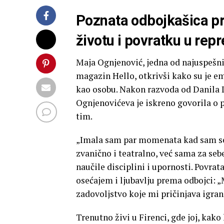
Poznata odbojkašica pr
životu i povratku u rep
Maja Ognjenović, jedna od najuspešnij
magazin Hello, otkrivši kako su je em
kao osobu. Nakon razvoda od Danila I
Ognjenovićeva je iskreno govorila o p
tim.
„Imala sam par momenata kad sam se o
zvanično i teatralno, već sama za sebe“
naučile disciplini i upornosti. Povra
osećajem i ljubavlju prema odbojci: „
zadovoljstvo koje mi pričinjava igran
Trenutno živi u Firenci, gde joj, kako