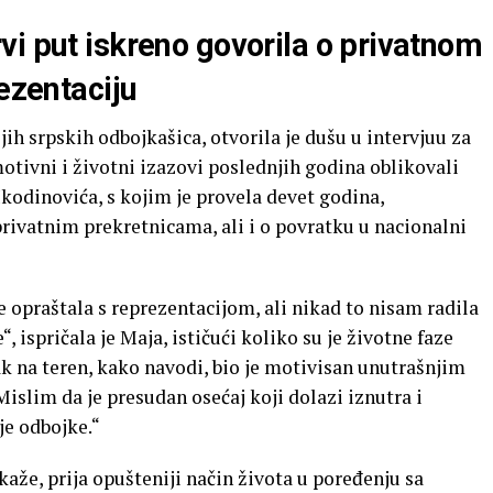
vi put iskreno govorila o privatnom
rezentaciju
ih srpskih odbojkašica, otvorila je dušu u intervjuu za
otivni i životni izazovi poslednjih godina oblikovali
kodinovića, s kojim je provela devet godina,
rivatnim prekretnicama, ali i o povratku u nacionalni
praštala s reprezentacijom, ali nikad to nisam radila
, ispričala je Maja, ističući koliko su je životne faze
tak na teren, kako navodi, bio je motivisan unutrašnjim
Mislim da je presudan osećaj koji dolazi iznutra i
je odbojke.“
 kaže, prija opušteniji način života u poređenju sa