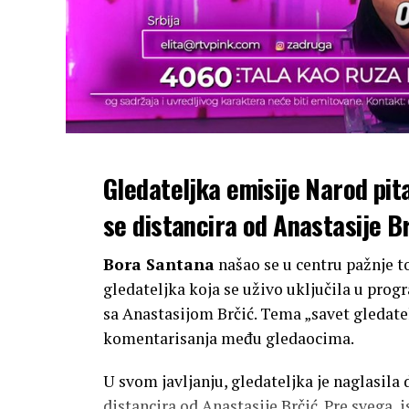
Gledateljka emisije Narod pit
se distancira od Anastasije Br
Bora Santana
našao se u centru pažnje 
gledateljka koja se uživo uključila u pro
sa Anastasijom Brčić. Tema „savet gledate
komentarisanja među gledaocima.
U svom javljanju, gledateljka je naglasila
distancira od Anastasije Brčić. Pre svega, 