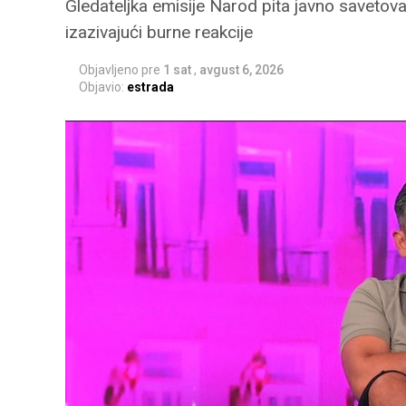
Gledateljka emisije Narod pita javno savetova
izazivajući burne reakcije
Objavljeno pre
1 sat
,
avgust 6, 2026
Objavio:
estrada