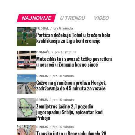
NAJNOVIJE
U TRENDU
VIDEO
FUDBAL
pre 8 minuta
Partizan dočekuje Tobol u trećem kolu
kvalifikacija za Ligu konferencije
DOMAĆE
pre 10 minuta
Motociklista i suvozač teško povređeni
u nesreći u Zemunu kasno sinoć
SRBIJA
pre 10 minuta
Gužve na graničnom prelazu Horgoš,
zadržavanja do 45 minuta za vozače
SRBIJA
pre 15 minuta
Zemljotres jačine 2,1 pogodio
jugozapadnu Srbiju, epicentar kod
Priboja
SRBIJA
pre 15 minuta
Tropsko jutro u Beogradu donelo 28