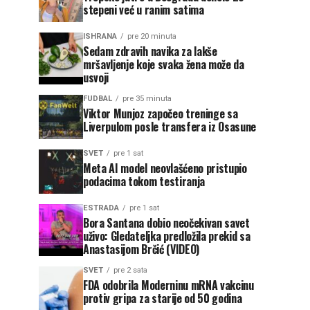
stepeni već u ranim satima
ISHRANA
pre 20 minuta
Sedam zdravih navika za lakše
mršavljenje koje svaka žena može da
usvoji
FUDBAL
pre 35 minuta
Viktor Munjoz započeo treninge sa
Liverpulom posle transfera iz Osasune
SVET
pre 1 sat
Meta AI model neovlašćeno pristupio
podacima tokom testiranja
ESTRADA
pre 1 sat
Bora Santana dobio neočekivan savet
uživo: Gledateljka predložila prekid sa
Anastasijom Brčić (VIDEO)
SVET
pre 2 sata
FDA odobrila Moderninu mRNA vakcinu
protiv gripa za starije od 50 godina