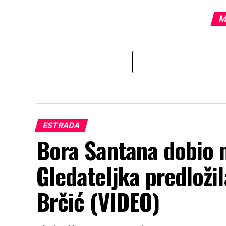
M
ESTRADA
Bora Santana dobio n
Gledateljka predloži
Brčić (VIDEO)