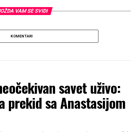
OŽDA VAM SE SVIDI
KOMENTARI
eočekivan savet uživo:
la prekid sa Anastasijom