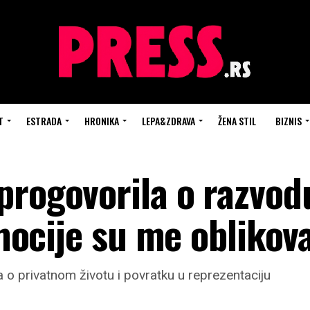
T
ESTRADA
HRONIKA
LEPA&ZDRAVA
ŽENA STIL
BIZNIS
progovorila o razvodu
Emocije su me oblikov
 o privatnom životu i povratku u reprezentaciju