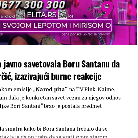
a javno savetovala Boru Santanu da
čić, izazivajući burne reakcije
tokom emisije
„Narod pita“
na TV Pink. Naime,
gram dala je konkretan savet vezan za njegov odnos
ljke Bori Santani“ brzo je postala predmet
 da smatra kako bi Bora Santana trebalo da se
istakla je da on treba da se vrati svom starom