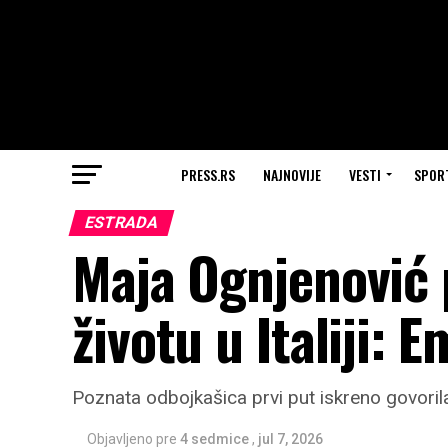
PRESS.RS
NAJNOVIJE
VESTI
SPOR
ESTRADA
Maja Ognjenović 
životu u Italiji: 
Poznata odbojkašica prvi put iskreno govorila
Objavljeno pre
4 sedmice
,
jul 7, 2026