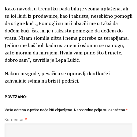
Kako navodi, u trenutku pada bila je veoma uplašena, ali
su joj ljudi iz prodavnice, kao i taksista, nesebično pomogli
da stigne kući. „Pomogli su mi i ubacili me u taksi da
dođem kući, čak mi je i taksista pomogao da dođem do
vrata. Nisam slomila ništa i nema potrebe za terapijama.
Jedino me baš boli kada ustanem i oslonim se na nogu,
zato moram da mirujem. Hvala vam puno što brinete,
dobro sam“, završila je Lepa Lukić.
Nakon nezgode, pevačica se oporavlja kod kuće i
zahvaljuje svima na brizi i podršci.
POVEZANO:
Vaša adresa e-pošte neće biti objavljena.
Neophodna polja su označena
*
Komentar
*