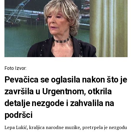
Foto Izvor:
Pevačica se oglasila nakon što je
završila u Urgentnom, otkrila
detalje nezgode i zahvalila na
podršci
Lepa Lukić, kraljica narodne muzike, pretrpela je nezgodu