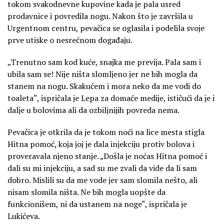
tokom svakodnevne kupovine kada je pala usred
prodavnice i povredila nogu. Nakon što je završila u
Urgentnom centru, pevačica se oglasila i podelila svoje
prve utiske o nesrećnom događaju.
„Trenutno sam kod kuće, snajka me previja. Pala sam i
ubila sam se! Nije ništa slomljeno jer ne bih mogla da
stanem na nogu. Skakućem i mora neko da me vodi do
toaleta“, ispričala je Lepa za domaće medije, ističući da je i
dalje u bolovima ali da ozbiljnijih povreda nema.
Pevačica je otkrila da je tokom noći na lice mesta stigla
Hitna pomoć, koja joj je dala injekciju protiv bolova i
proveravala njeno stanje. „Došla je noćas Hitna pomoć i
dali su mi injekciju, a sad su me zvali da vide da li sam
dobro. Mislili su da me vode jer sam slomila nešto, ali
nisam slomila ništa. Ne bih mogla uopšte da
funkcionišem, ni da ustanem na noge“, ispričala je
Lukićeva.