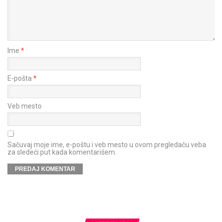
Ime
*
E-pošta
*
Veb mesto
Sačuvaj moje ime, e-poštu i veb mesto u ovom pregledaču veba
za sledeći put kada komentarišem.