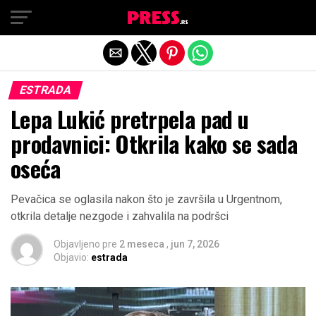
Exit mobile version
ESTRADA
Lepa Lukić pretrpela pad u
prodavnici: Otkrila kako se sada
oseća
Pevačica se oglasila nakon što je završila u Urgentnom,
otkrila detalje nezgode i zahvalila na podršci
Objavljeno pre
2 meseca
,
jun 7, 2026
Objavio:
estrada