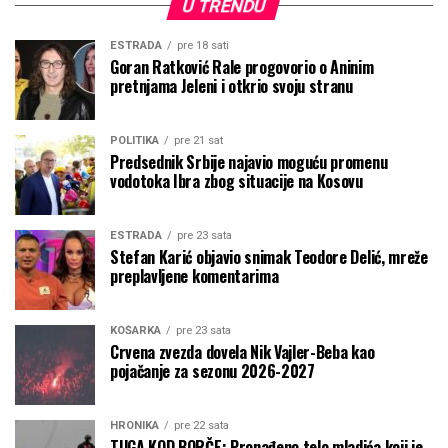
U TRENDU
ESTRADA
pre 18 sati
Goran Ratković Rale progovorio o Aninim
pretnjama Jeleni i otkrio svoju stranu
POLITIKA
pre 21 sat
Predsednik Srbije najavio moguću promenu
vodotoka Ibra zbog situacije na Kosovu
ESTRADA
pre 23 sata
Stefan Karić objavio snimak Teodore Delić, mreže
preplavljene komentarima
KOŠARKA
pre 23 sata
Crvena zvezda dovela Nik Vajler-Beba kao
pojačanje za sezonu 2026-2027
HRONIKA
pre 22 sata
TUGA KOD BORČE: Pronađeno telo mladića koji je