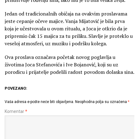
prisustvuje rođenju sina, iako mu je to bila velika želja.
Jedan od tradicionalnih običaja na ovakvim proslavama
jeste cepanje očeve majice. Vanja Mijatović je bila prva
koja je učestvovala u ovom ritualu, a Joca je otkrio da je
pripremio čak 15 majica za tu priliku. Slavlje je proteklo u
veseloj atmosferi, uz muziku i podršku kolega.
Ova proslava označava početak novog poglavlja u
životima Joca Stefanovića i Ive Bojanović, koji su uz
porodicu i prijatelje podelili radost povodom dolaska sina.
POVEZANO:
Vaša adresa e-pošte neće biti objavljena.
Neophodna polja su označena
*
Komentar
*