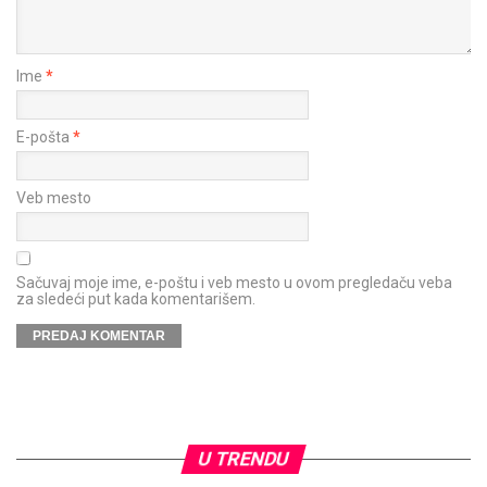
Ime
*
E-pošta
*
Veb mesto
Sačuvaj moje ime, e-poštu i veb mesto u ovom pregledaču veba
za sledeći put kada komentarišem.
U TRENDU