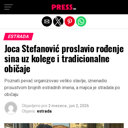
Exit mobile version
ESTRADA
Joca Stefanović proslavio rođenje
sina uz kolege i tradicionalne
običaje
Poznati pevač organizovao veliko slavlje, iznenadio
prisustvom brojnih estradnih imena, a majica je stradala po
običaju
Objavljeno pre
2 meseca
,
jun 2, 2026
Objavio:
estrada