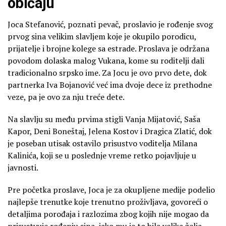
običaju
Joca Stefanović, poznati pevač, proslavio je rođenje svog
prvog sina velikim slavljem koje je okupilo porodicu,
prijatelje i brojne kolege sa estrade. Proslava je održana
povodom dolaska malog Vukana, kome su roditelji dali
tradicionalno srpsko ime. Za Jocu je ovo prvo dete, dok
partnerka Iva Bojanović već ima dvoje dece iz prethodne
veze, pa je ovo za nju treće dete.
Na slavlju su među prvima stigli Vanja Mijatović, Saša
Kapor, Deni Boneštaj, Jelena Kostov i Dragica Zlatić, dok
je poseban utisak ostavilo prisustvo voditelja Milana
Kalinića, koji se u poslednje vreme retko pojavljuje u
javnosti.
Pre početka proslave, Joca je za okupljene medije podelio
najlepše trenutke koje trenutno proživljava, govoreći o
detaljima porođaja i razlozima zbog kojih nije mogao da