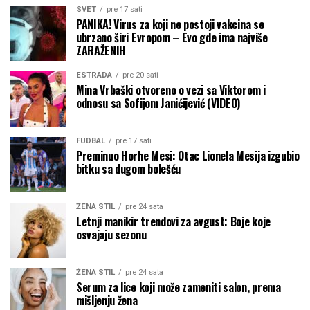
SVET
pre 17 sati
PANIKA! Virus za koji ne postoji vakcina se
ubrzano širi Evropom – Evo gde ima najviše
ZARAŽENIH
ESTRADA
pre 20 sati
Mina Vrbaški otvoreno o vezi sa Viktorom i
odnosu sa Sofijom Janićijević (VIDEO)
FUDBAL
pre 17 sati
Preminuo Horhe Mesi: Otac Lionela Mesija izgubio
bitku sa dugom bolešću
ŽENA STIL
pre 24 sata
Letnji manikir trendovi za avgust: Boje koje
osvajaju sezonu
ŽENA STIL
pre 24 sata
Serum za lice koji može zameniti salon, prema
mišljenju žena