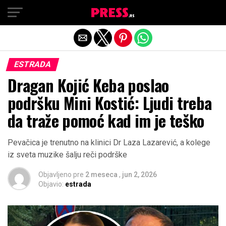
Exit mobile version
ESTRADA
Dragan Kojić Keba poslao
podršku Mini Kostić: Ljudi treba
da traže pomoć kad im je teško
Pevačica je trenutno na klinici Dr Laza Lazarević, a kolege
iz sveta muzike šalju reči podrške
Objavljeno pre
2 meseca
,
jun 2, 2026
Objavio:
estrada