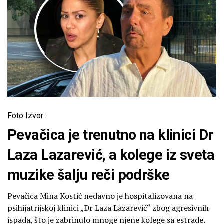
Foto Izvor:
Pevačica je trenutno na klinici Dr
Laza Lazarević, a kolege iz sveta
muzike šalju reči podrške
Pevačica Mina Kostić nedavno je hospitalizovana na
psihijatrijskoj klinici „Dr Laza Lazarević“ zbog agresivnih
ispada, što je zabrinulo mnoge njene kolege sa estrade.