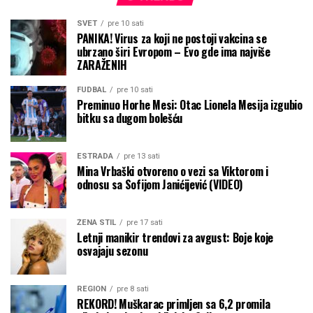
SVET
pre 10 sati
PANIKA! Virus za koji ne postoji vakcina se
ubrzano širi Evropom – Evo gde ima najviše
ZARAŽENIH
FUDBAL
pre 10 sati
Preminuo Horhe Mesi: Otac Lionela Mesija izgubio
bitku sa dugom bolešću
ESTRADA
pre 13 sati
Mina Vrbaški otvoreno o vezi sa Viktorom i
odnosu sa Sofijom Janićijević (VIDEO)
ŽENA STIL
pre 17 sati
Letnji manikir trendovi za avgust: Boje koje
osvajaju sezonu
REGION
pre 8 sati
REKORD! Muškarac primljen sa 6,2 promila