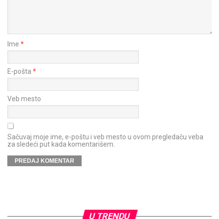
Ime
*
E-pošta
*
Veb mesto
Sačuvaj moje ime, e-poštu i veb mesto u ovom pregledaču veba
za sledeći put kada komentarišem.
U TRENDU