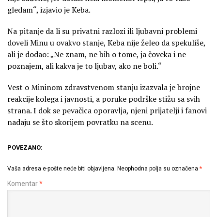
gledam“, izjavio je Keba.
Na pitanje da li su privatni razlozi ili ljubavni problemi
doveli Minu u ovakvo stanje, Keba nije želeo da spekuliše,
ali je dodao: „Ne znam, ne bih o tome, ja čoveka i ne
poznajem, ali kakva je to ljubav, ako ne boli.“
Vest o Mininom zdravstvenom stanju izazvala je brojne
reakcije kolega i javnosti, a poruke podrške stižu sa svih
strana. I dok se pevačica oporavlja, njeni prijatelji i fanovi
nadaju se što skorijem povratku na scenu.
POVEZANO:
Vaša adresa e-pošte neće biti objavljena.
Neophodna polja su označena
*
Komentar
*