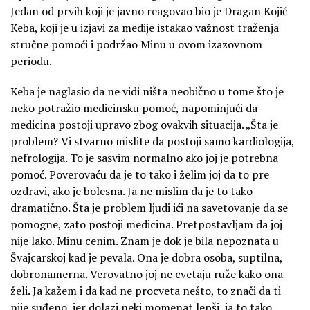
Jedan od prvih koji je javno reagovao bio je Dragan Kojić
Keba, koji je u izjavi za medije istakao važnost traženja
stručne pomoći i podržao Minu u ovom izazovnom
periodu.
Keba je naglasio da ne vidi ništa neobično u tome što je
neko potražio medicinsku pomoć, napominjući da
medicina postoji upravo zbog ovakvih situacija. „Šta je
problem? Vi stvarno mislite da postoji samo kardiologija,
nefrologija. To je sasvim normalno ako joj je potrebna
pomoć. Poverovaću da je to tako i želim joj da to pre
ozdravi, ako je bolesna. Ja ne mislim da je to tako
dramatično. Šta je problem ljudi ići na savetovanje da se
pomogne, zato postoji medicina. Pretpostavljam da joj
nije lako. Minu cenim. Znam je dok je bila nepoznata u
Švajcarskoj kad je pevala. Ona je dobra osoba, suptilna,
dobronamerna. Verovatno joj ne cvetaju ruže kako ona
želi. Ja kažem i da kad ne procveta nešto, to znači da ti
nije suđeno, jer dolazi neki momenat lepši, ja to tako