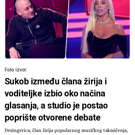
Foto Izvor:
Sukob između člana žirija i
voditeljke izbio oko načina
glasanja, a studio je postao
poprište otvorene debate
Desingerica, član žirija popularnog muzičkog takmičenja,