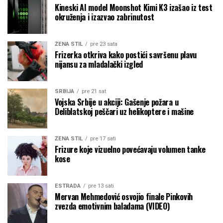
Kineski AI model Moonshot Kimi K3 izašao iz test
okruženja i izazvao zabrinutost
ŽENA STIL
pre 23 sata
Frizerka otkriva kako postići savršenu plavu
nijansu za mladalački izgled
SRBIJA
pre 21 sat
Vojska Srbije u akciji: Gašenje požara u
Deliblatskoj peščari uz helikoptere i mašine
ŽENA STIL
pre 17 sati
Frizure koje vizuelno povećavaju volumen tanke
kose
ESTRADA
pre 13 sati
Mervan Mehmedović osvojio finale Pinkovih
zvezda emotivnim baladama (VIDEO)