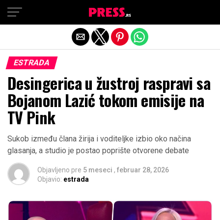
Exit mobile version
ESTRADA
Desingerica u žustroj raspravi sa
Bojanom Lazić tokom emisije na
TV Pink
Sukob između člana žirija i voditeljke izbio oko načina
glasanja, a studio je postao poprište otvorene debate
Objavljeno pre
5 meseci
,
februar 28, 2026
Objavio:
estrada