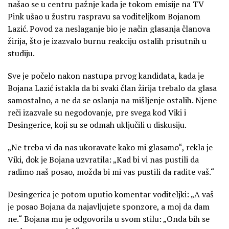
našao se u centru pažnje kada je tokom emisije na TV
Pink ušao u žustru raspravu sa voditeljkom Bojanom
Lazić. Povod za neslaganje bio je način glasanja članova
žirija, što je izazvalo burnu reakciju ostalih prisutnih u
studiju.
Sve je počelo nakon nastupa prvog kandidata, kada je
Bojana Lazić istakla da bi svaki član žirija trebalo da glasa
samostalno, a ne da se oslanja na mišljenje ostalih. Njene
reči izazvale su negodovanje, pre svega kod Viki i
Desingerice, koji su se odmah uključili u diskusiju.
„Ne treba vi da nas ukoravate kako mi glasamo“, rekla je
Viki, dok je Bojana uzvratila: „Kad bi vi nas pustili da
radimo naš posao, možda bi mi vas pustili da radite vaš.“
Desingerica je potom uputio komentar voditeljki: „A vaš
je posao Bojana da najavljujete sponzore, a moj da dam
ne.“ Bojana mu je odgovorila u svom stilu: „Onda bih se