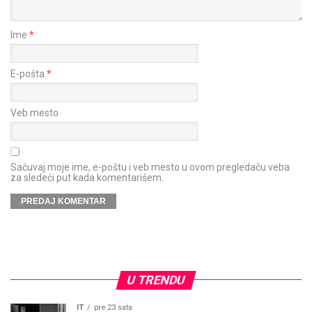
Ime
*
E-pošta
*
Veb mesto
Sačuvaj moje ime, e-poštu i veb mesto u ovom pregledaču veba
za sledeći put kada komentarišem.
U TRENDU
IT
pre 23 sata