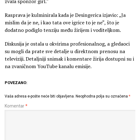
zvala sponzor girl.“
Rasprava je kulminirala kada je Desingerica izjavio: „Ja
mislim da je ne, i kao tata ove igrice to je ne“, što je
dodatno podiglo tenziju među žirijem i voditeljkom.
Diskusija je ostala u okvirima profesionalnog, a gledaoci
su mogli da prate sve detalje u direktnom prenosu na
televiziji. Detaljniji snimak i komentare žirija dostupni su i
na zvaničnom YouTube kanalu emisije.
POVEZANO:
Vaša adresa e-pošte neće biti objavljena.
Neophodna polja su označena
*
Komentar
*