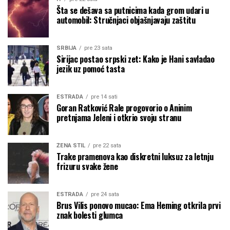
Šta se dešava sa putnicima kada grom udari u
automobil: Stručnjaci objašnjavaju zaštitu
SRBIJA
pre 23 sata
Sirijac postao srpski zet: Kako je Hani savladao
jezik uz pomoć tasta
ESTRADA
pre 14 sati
Goran Ratković Rale progovorio o Aninim
pretnjama Jeleni i otkrio svoju stranu
ŽENA STIL
pre 22 sata
Trake pramenova kao diskretni luksuz za letnju
frizuru svake žene
ESTRADA
pre 24 sata
Brus Vilis ponovo mucao: Ema Heming otkrila prvi
znak bolesti glumca