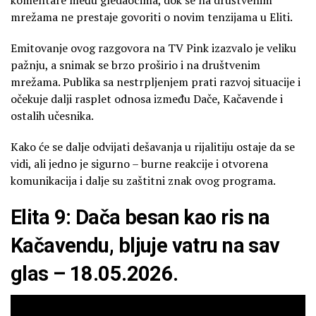
komentare među gledaocima, dok se na društvenim
mrežama ne prestaje govoriti o novim tenzijama u Eliti.
Emitovanje ovog razgovora na TV Pink izazvalo je veliku
pažnju, a snimak se brzo proširio i na društvenim
mrežama. Publika sa nestrpljenjem prati razvoj situacije i
očekuje dalji rasplet odnosa između Dače, Kačavende i
ostalih učesnika.
Kako će se dalje odvijati dešavanja u rijalitiju ostaje da se
vidi, ali jedno je sigurno – burne reakcije i otvorena
komunikacija i dalje su zaštitni znak ovog programa.
Elita 9: Dača besan kao ris na
Kačavendu, bljuje vatru na sav
glas – 18.05.2026.