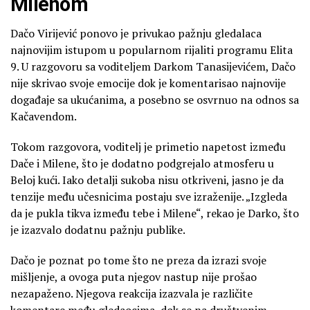
Milenom
Dačo Virijević ponovo je privukao pažnju gledalaca
najnovijim istupom u popularnom rijaliti programu Elita
9. U razgovoru sa voditeljem Darkom Tanasijevićem, Dačo
nije skrivao svoje emocije dok je komentarisao najnovije
događaje sa ukućanima, a posebno se osvrnuo na odnos sa
Kačavendom.
Tokom razgovora, voditelj je primetio napetost između
Dače i Milene, što je dodatno podgrejalo atmosferu u
Beloj kući. Iako detalji sukoba nisu otkriveni, jasno je da
tenzije među učesnicima postaju sve izraženije. „Izgleda
da je pukla tikva između tebe i Milene“, rekao je Darko, što
je izazvalo dodatnu pažnju publike.
Dačo je poznat po tome što ne preza da izrazi svoje
mišljenje, a ovoga puta njegov nastup nije prošao
nezapaženo. Njegova reakcija izazvala je različite