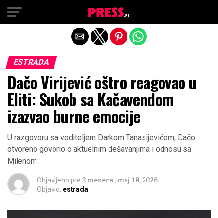
Exit mobile version
ESTRADA
Dačo Virijević oštro reagovao u
Eliti: Sukob sa Kačavendom
izazvao burne emocije
U razgovoru sa voditeljem Darkom Tanasijevićem, Dačo
otvoreno govorio o aktuelnim dešavanjima i odnosu sa
Milenom
Objavljeno pre
3 meseca
,
maj 18, 2026
Objavio:
estrada