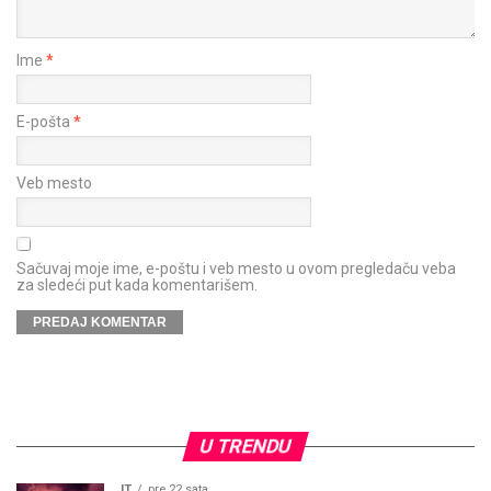
Ime
*
E-pošta
*
Veb mesto
Sačuvaj moje ime, e-poštu i veb mesto u ovom pregledaču veba
za sledeći put kada komentarišem.
U TRENDU
IT
pre 22 sata