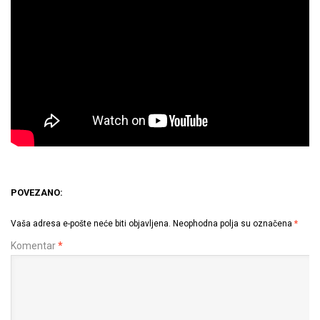
POVEZANO:
Vaša adresa e-pošte neće biti objavljena.
Neophodna polja su označena
*
Komentar
*