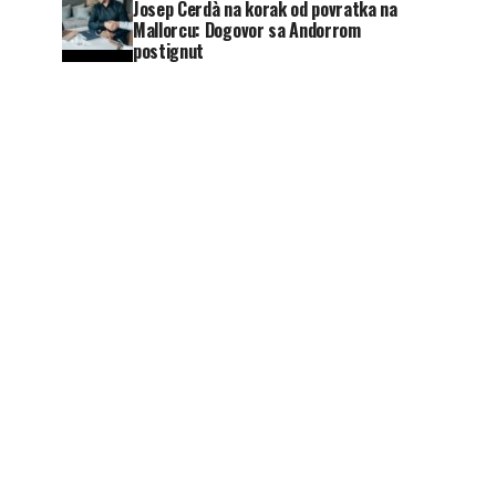
Josep Cerdà na korak od povratka na
Mallorcu: Dogovor sa Andorrom
postignut