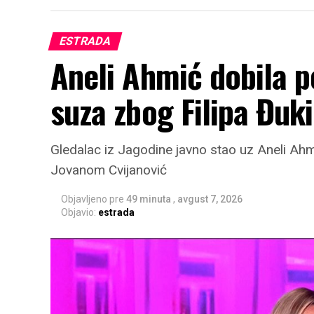
ESTRADA
Aneli Ahmić dobila 
suza zbog Filipa Đuk
Gledalac iz Jagodine javno stao uz Aneli Ahm
Jovanom Cvijanović
Objavljeno pre
49 minuta
,
avgust 7, 2026
Objavio:
estrada