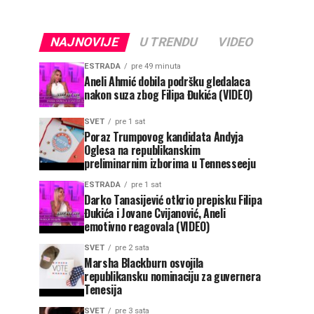
NAJNOVIJE
U TRENDU
VIDEO
ESTRADA
pre 49 minuta
Aneli Ahmić dobila podršku gledalaca
nakon suza zbog Filipa Đukića (VIDEO)
SVET
pre 1 sat
Poraz Trumpovog kandidata Andyja
Oglesa na republikanskim
preliminarnim izborima u Tennesseeju
ESTRADA
pre 1 sat
Darko Tanasijević otkrio prepisku Filipa
Đukića i Jovane Cvijanović, Aneli
emotivno reagovala (VIDEO)
SVET
pre 2 sata
Marsha Blackburn osvojila
republikansku nominaciju za guvernera
Tenesija
SVET
pre 3 sata