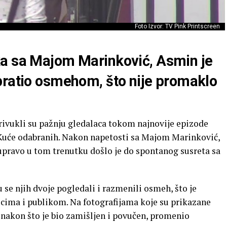
Foto Izvor: TV Pink Printscreen
ka sa Majom Marinković, Asmin je
pratio osmehom, što nije promaklo
rivukli su pažnju gledalaca tokom najnovije epizode
ma Kuće odabranih. Nakon napetosti sa Majom Marinković,
 upravo u tom trenutku došlo je do spontanog susreta sa
 se njih dvoje pogledali i razmenili osmeh, što je
cima i publikom. Na fotografijama koje su prikazane
 nakon što je bio zamišljen i povučen, promenio