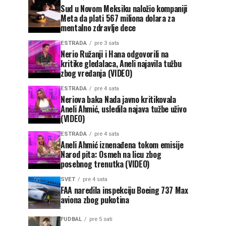
Sud u Novom Meksiku naložio kompaniji
Meta da plati 567 miliona dolara za
mentalno zdravlje dece
ESTRADA
pre 3 sata
Nerio Ružanji i Hana odgovorili na
kritike gledalaca, Aneli najavila tužbu
zbog vređanja (VIDEO)
ESTRADA
pre 4 sata
Neriova baka Nada javno kritikovala
Aneli Ahmić, usledila najava tužbe uživo
(VIDEO)
ESTRADA
pre 4 sata
Aneli Ahmić iznenađena tokom emisije
Narod pita: Osmeh na licu zbog
posebnog trenutka (VIDEO)
SVET
pre 4 sata
FAA naredila inspekciju Boeing 737 Max
aviona zbog pukotina
FUDBAL
pre 5 sati