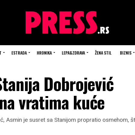
T
ESTRADA
HRONIKA
LEPA&ZDRAVA
ŽENA STIL
BIZNIS
Stanija Dobrojević
na vratima kuće
ć, Asmin je susret sa Stanijom propratio osmehom, 