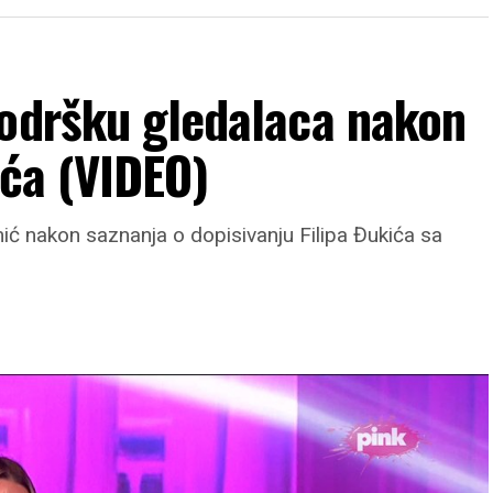
podršku gledalaca nakon
ića (VIDEO)
ić nakon saznanja o dopisivanju Filipa Đukića sa