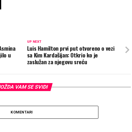
UP NEXT
 Asmina
Luis Hamilton prvi put otvoreno o vezi
ilo u
sa Kim Kardašijan: Otkrio ko je
zaslužan za njegovu sreću
OŽDA VAM SE SVIDI
KOMENTARI