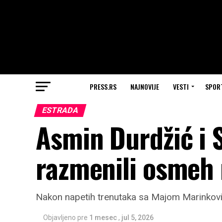
PRESS.RS
NAJNOVIJE
VESTI
SPOR
ESTRADA
Asmin Durdžić i 
razmenili osmeh 
Nakon napetih trenutaka sa Majom Marinkovi
Objavljeno pre
1 mesec
,
jul 5, 2026