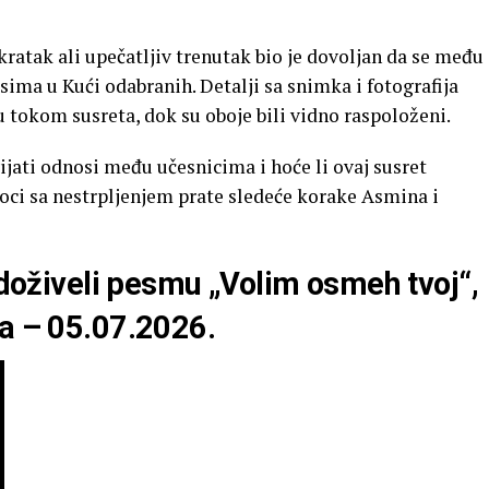
kratak ali upečatljiv trenutak bio je dovoljan da se među
ima u Kući odabranih. Detalji sa snimka i fotografija
 tokom susreta, dok su oboje bili vidno raspoloženi.
vijati odnosi među učesnicima i hoće li ovaj susret
daoci sa nestrpljenjem prate sledeće korake Asmina i
a doživeli pesmu „Volim osmeh tvoj“,
ta – 05.07.2026.