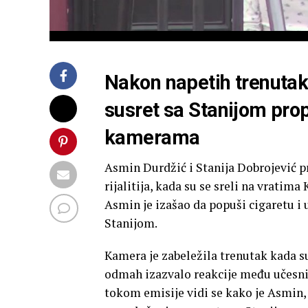
Nakon napetih trenuta
susret sa Stanijom pro
kamerama
Asmin Durdžić i Stanija Dobrojević p
rijalitija, kada su se sreli na vrati
Asmin je izašao da popuši cigaretu i
Stanijom.
Kamera je zabeležila trenutak kada su
odmah izazvalo reakcije među učesni
tokom emisije vidi se kako je Asmin,