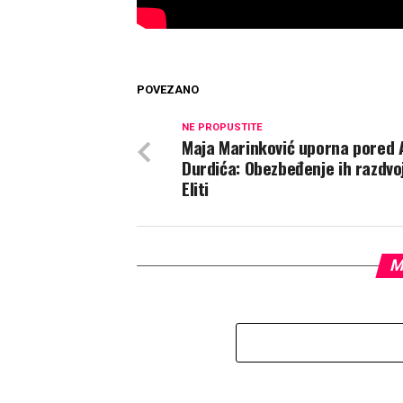
POVEZANO
NE PROPUSTITE
Maja Marinković uporna pored
Durdića: Obezbeđenje ih razdvoj
Eliti
M