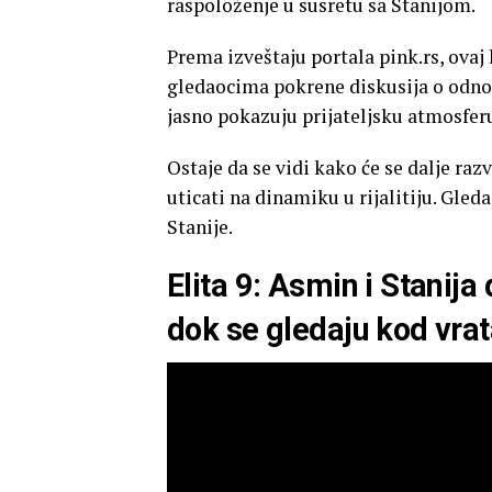
raspoloženje u susretu sa Stanijom.
Prema izveštaju portala pink.rs, ovaj 
gledaocima pokrene diskusija o odnos
jasno pokazuju prijateljsku atmosferu
Ostaje da se vidi kako će se dalje raz
uticati na dinamiku u rijalitiju. Gle
Stanije.
Elita 9: Asmin i Stanij
dok se gledaju kod vra