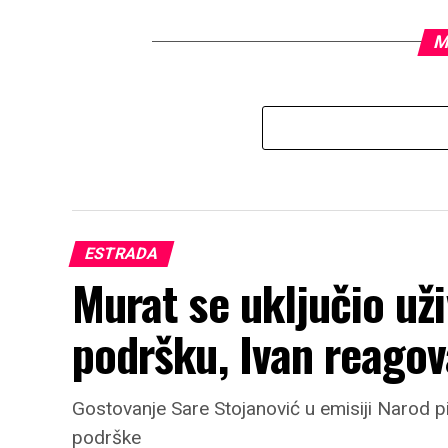
M
ESTRADA
Murat se uključio uži
podršku, Ivan reago
Gostovanje Sare Stojanović u emisiji Narod p
podrške