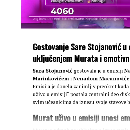
Gostovanje Sare Stojanović u e
uključenjem Murata i emotiv
Sara Stojanović
gostovala je u emisiji
Na
Marinkovićem
i
Nenadom Macanoviće
Emisija je donela zanimljiv preokret kada
uživo u emisiji“ postala centralni deo dis
svim učesnicima da iznesu svoje stavove b
Murat uživo u emisiji unosi e