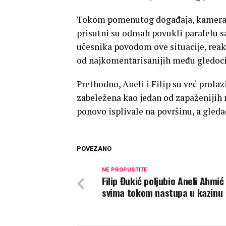
Tokom pomenutog događaja, kamera je
prisutni su odmah povukli paralelu sa
učesnika povodom ove situacije, reakc
od najkomentarisanijih među gledoc
Prethodno, Aneli i Filip su već prolazi
zabeležena kao jedan od zapaženijih
ponovo isplivale na površinu, a gleda
POVEZANO
NE PROPUSTITE
Filip Đukić poljubio Aneli Ahmić
svima tokom nastupa u kazinu