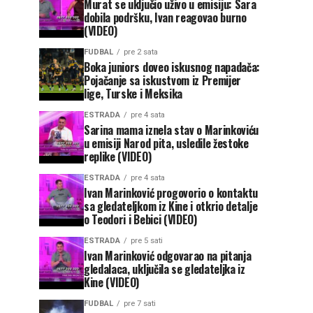
Murat se uključio uživo u emisiju: Sara
dobila podršku, Ivan reagovao burno
(VIDEO)
FUDBAL
pre 2 sata
Boka juniors doveo iskusnog napadača:
Pojačanje sa iskustvom iz Premijer
lige, Turske i Meksika
ESTRADA
pre 4 sata
Sarina mama iznela stav o Marinkoviću
u emisiji Narod pita, usledile žestoke
replike (VIDEO)
ESTRADA
pre 4 sata
Ivan Marinković progovorio o kontaktu
sa gledateljkom iz Kine i otkrio detalje
o Teodori i Bebici (VIDEO)
ESTRADA
pre 5 sati
Ivan Marinković odgovarao na pitanja
gledalaca, uključila se gledateljka iz
Kine (VIDEO)
FUDBAL
pre 7 sati