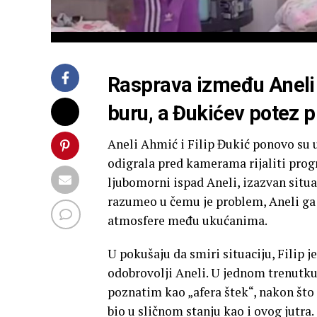
Rasprava između Aneli i
buru, a Đukićev potez 
Aneli Ahmić i Filip Đukić ponovo su u
odigrala pred kamerama rijaliti prog
ljubomorni ispad Aneli, izazvan situa
razumeo u čemu je problem, Aneli ga j
atmosfere među ukućanima.
U pokušaju da smiri situaciju, Filip j
odobrovolji Aneli. U jednom trenutku
poznatim kao „afera štek“, nakon št
bio u sličnom stanju kao i ovog jutra.