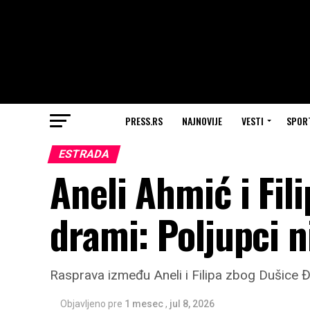
PRESS.RS
NAJNOVIJE
VESTI
SPOR
ESTRADA
Aneli Ahmić i Fil
drami: Poljupci ni
Rasprava između Aneli i Filipa zbog Dušice Đ
Objavljeno pre
1 mesec
,
jul 8, 2026