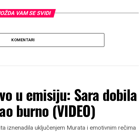
OŽDA VAM SE SVIDI
KOMENTARI
vo u emisiju: Sara dobila
vao burno (VIDEO)
ita iznenadila uključenjem Murata i emotivnim rečima