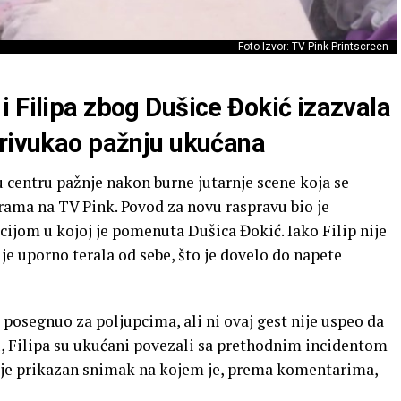
Foto Izvor: TV Pink Printscreen
 Filipa zbog Dušice Đokić izazvala
privukao pažnju ukućana
 centru pažnje nakon burne jutarnje scene koja se
rama na TV Pink. Povod za novu raspravu bio je
cijom u kojoj je pomenuta Dušica Đokić. Iako Filip nije
e uporno terala od sebe, što je dovelo do napete
e posegnuo za poljupcima, ali ni ovaj gest nije uspeo da
, Filipa su ukućani povezali sa prethodnim incidentom
o je prikazan snimak na kojem je, prema komentarima,