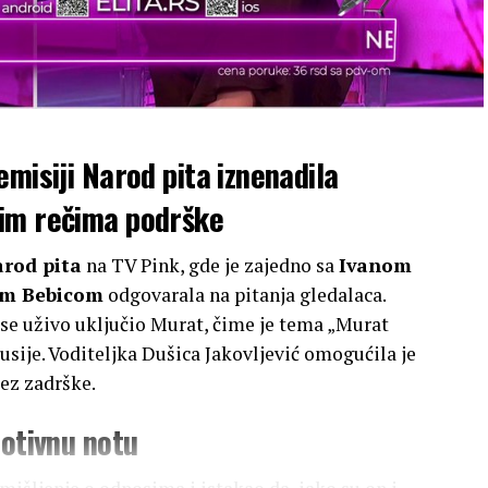
misiji Narod pita iznenadila
nim rečima podrške
rod pita
na TV Pink, gde je zajedno sa
Ivanom
m Bebicom
odgovarala na pitanja gledalaca.
 se uživo uključio Murat, čime je tema „Murat
kusije. Voditeljka Dušica Jakovljević omogućila je
ez zadrške.
motivnu notu