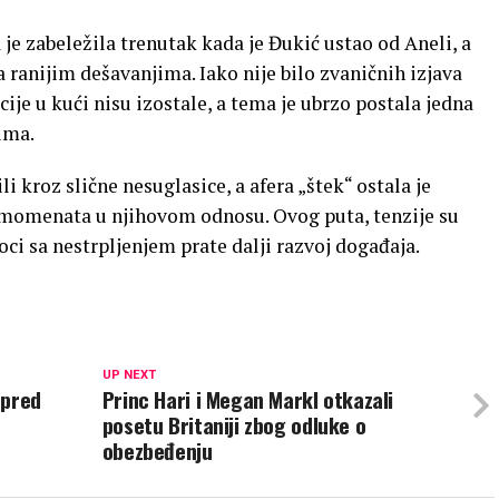
 zabeležila trenutak kada je Đukić ustao od Aneli, a
 ranijim dešavanjima. Iako nije bilo zvaničnih izjava
ije u kući nisu izostale, a tema je ubrzo postala jedna
ima.
li kroz slične nesuglasice, a afera „štek“ ostala je
 momenata u njihovom odnosu. Ovog puta, tenzije su
oci sa nestrpljenjem prate dalji razvoj događaja.
UP NEXT
 pred
Princ Hari i Megan Markl otkazali
posetu Britaniji zbog odluke o
obezbeđenju