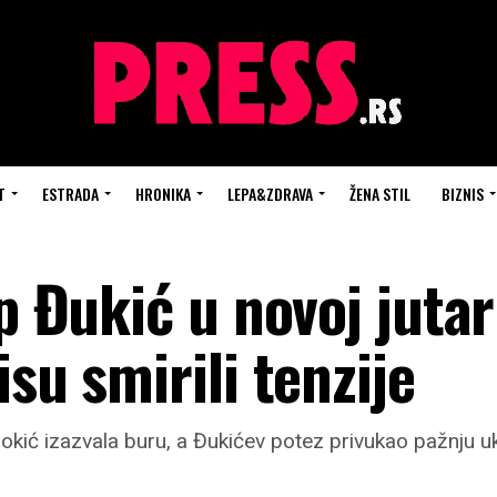
T
ESTRADA
HRONIKA
LEPA&ZDRAVA
ŽENA STIL
BIZNIS
ip Đukić u novoj jutar
su smirili tenzije
okić izazvala buru, a Đukićev potez privukao pažnju 