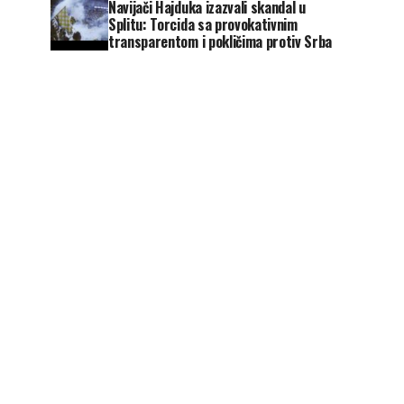
Navijači Hajduka izazvali skandal u
Splitu: Torcida sa provokativnim
transparentom i pokličima protiv Srba