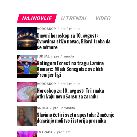
NAJNOVIJE
U TRENDU
VIDEO
HOROSKOP
pre 2 minuta
Dnevni horoskop za 10. avgust:
Ovnovima stiže novac, Bikovi treba da
se odmore
FUDBAL
pre 7 minuta
Notingem Forest na tragu Lamina
Kamare: Mladi Senegalac sve bliži
Premijer ligi
HOROSKOP
pre 7 minuta
Horoskop za 10. avgust: Tri znaka
otkrivaju novu šansu za zaradu
SRBIJA
pre 12 minuta
Slavimo četiri sveta apostola: Značenje
današnje molitve i istorija praznika
ESTRADA
pre 1 sat