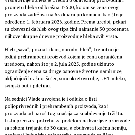
prometu hleba od brašna T-500, kojom se cena ovog
proizvoda zadržava na 65 dinara po komadu, kao što je
određeno 1. februara 2026. godine. Prema uredbi, pekari
su obavezni da hleb ovog tipa čini najmanje 30 procenata
njihove ukupne dnevne proizvodnje hleba svih vrsta.
Hleb „sava“, poznat i kao „narodni hleb“, trenutno je
jedini prehrambeni proizvod kojem je cena ograničena
uredbom, nakon što je 2. jula 2025. godine ukinuto
ograničenje cena za druge osnovne životne namirnice,
uključujući brašno, šećer, suncokretovo ulje, UHT mleko,
svinjski but i piletinu.
Na sednici Vlade usvojena je i odluka o listi
poljoprivrednih i prehrambenih proizvoda, kao i
proizvoda od naročitog značaja za snabdevanje tržišta.
Lista precizira potrebu za podelom na kvarljive proizvode
sa rokom trajanja do 30 dana, a obuhvata i kućnu hemiju,
papirnu i kuhinjsku galanteriju, proizvode za ličnu