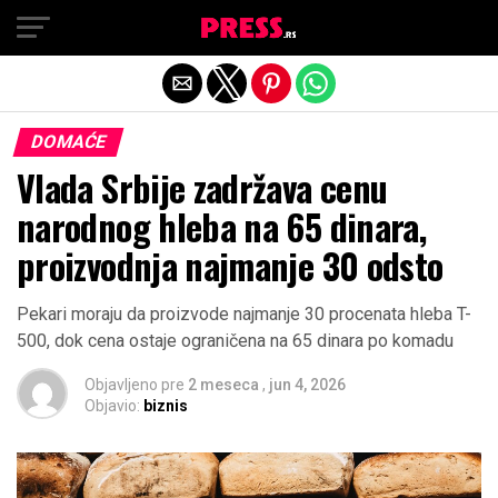
Exit mobile version
DOMAĆE
Vlada Srbije zadržava cenu
narodnog hleba na 65 dinara,
proizvodnja najmanje 30 odsto
Pekari moraju da proizvode najmanje 30 procenata hleba T-
500, dok cena ostaje ograničena na 65 dinara po komadu
Objavljeno pre
2 meseca
,
jun 4, 2026
Objavio:
biznis