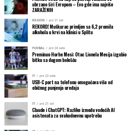
ubrzano širi Evropom – Evo gde ima najviše
ZARAŽENIH
REGION
pre 21 sat
REKORD! Muškarac primljen sa 6,2 promila
alkohola u krvi na klinici u Splitu
FUDBAL
pre 24 sata
Preminuo Horhe Mesi: Otac Lionela Mesija izgubio
bitku sa dugom bolešću
IT
pre 22 sata
USB-C port na telefonu omogućava više od
običnog punjenja uređaja
IT
pre 21 sat
Claude i ChatGPT: Razlike između vodećih AI
asistenata za svakodnevnu upotrebu