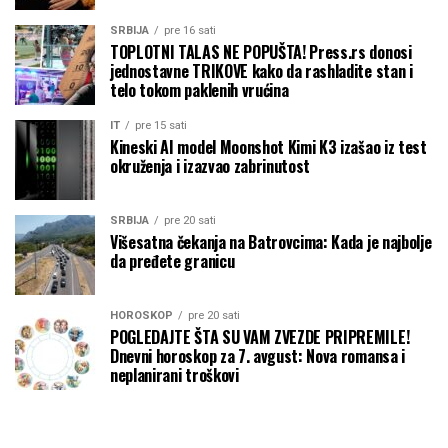
SRBIJA
pre 16 sati
TOPLOTNI TALAS NE POPUŠTA! Press.rs donosi
jednostavne TRIKOVE kako da rashladite stan i
telo tokom paklenih vrućina
IT
pre 15 sati
Kineski AI model Moonshot Kimi K3 izašao iz test
okruženja i izazvao zabrinutost
SRBIJA
pre 20 sati
Višesatna čekanja na Batrovcima: Kada je najbolje
da pređete granicu
HOROSKOP
pre 20 sati
POGLEDAJTE ŠTA SU VAM ZVEZDE PRIPREMILE!
Dnevni horoskop za 7. avgust: Nova romansa i
neplanirani troškovi