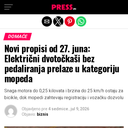
Exit mobile version
DOMAĆE
Novi propisi od 27. juna:
Električni dvotočkaši bez
pedaliranja prelaze u kategoriju
mopeda
Snaga motora do 0,25 kilovata i brzina do 25 km/h ostaju za
bicikle, dok mopedi zahtevaju registraciju i vozačku dozvolu
Objavljeno pre
4 sedmice
,
jul 9, 2026
Objavio:
biznis