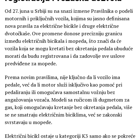
Od 27. juna u Srbiji su na snazi izmene Pravilnika o podeli
motornih i priključnih vozila, kojima su jasno definisana
nova pravila za električne bicikle i druge električne
dvotočkaše. Ove promene donose precizniju granicu
između električnih bicikala i mopeda, što znači da će
vozila koja se mogu kretati bez okretanja pedala ubuduće
morati da budu registrovana i da zadovolje sve uslove
predviđene za mopede.
Prema novim pravilima, nije ključno da li vozilo ima
pedale, već da li motor služi isključivo kao pomoć pri
pedaliranju ili omogućava samostalnu vožnju bez
angažovanja vozača. Modeli sa ručicom ili dugmetom za
gas, koji omogućavaju kretanje bez okretanja pedala, više
se ne smatraju električnim biciklima, već se zakonski
svrstavaju u mopede.
Električni bicikl ostaje u kategoriji K3 samo ako se pokreće