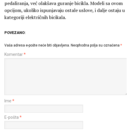
pedaliranja, već olakšava guranje bicikla. Modeli sa ovom
opcijom, ukoliko ispunjavaju ostale uslove, i dalje ostaju u
kategoriji električnih bicikala.
POVEZANO:
Vaša adresa e-pošte neće biti objavljena.
Neophodna polja su označena
*
Komentar
*
Ime
*
E-pošta
*