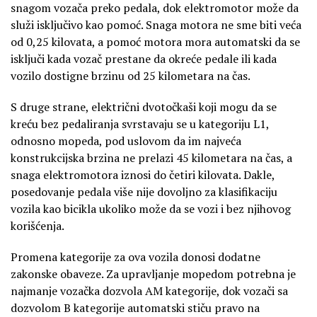
snagom vozača preko pedala, dok elektromotor može da
služi isključivo kao pomoć. Snaga motora ne sme biti veća
od 0,25 kilovata, a pomoć motora mora automatski da se
isključi kada vozač prestane da okreće pedale ili kada
vozilo dostigne brzinu od 25 kilometara na čas.
S druge strane, električni dvotočkaši koji mogu da se
kreću bez pedaliranja svrstavaju se u kategoriju L1,
odnosno mopeda, pod uslovom da im najveća
konstrukcijska brzina ne prelazi 45 kilometara na čas, a
snaga elektromotora iznosi do četiri kilovata. Dakle,
posedovanje pedala više nije dovoljno za klasifikaciju
vozila kao bicikla ukoliko može da se vozi i bez njihovog
korišćenja.
Promena kategorije za ova vozila donosi dodatne
zakonske obaveze. Za upravljanje mopedom potrebna je
najmanje vozačka dozvola AM kategorije, dok vozači sa
dozvolom B kategorije automatski stiču pravo na