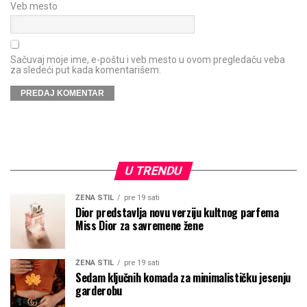
Veb mesto
Sačuvaj moje ime, e-poštu i veb mesto u ovom pregledaču veba
za sledeći put kada komentarišem.
U TRENDU
ŽENA STIL
pre 19 sati
Dior predstavlja novu verziju kultnog parfema
Miss Dior za savremene žene
ŽENA STIL
pre 19 sati
Sedam ključnih komada za minimalističku jesenju
garderobu