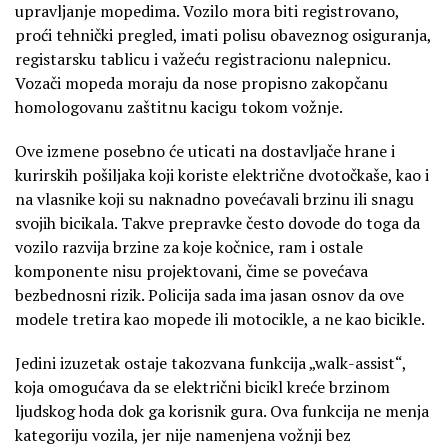
upravljanje mopedima. Vozilo mora biti registrovano,
proći tehnički pregled, imati polisu obaveznog osiguranja,
registarsku tablicu i važeću registracionu nalepnicu.
Vozači mopeda moraju da nose propisno zakopčanu
homologovanu zaštitnu kacigu tokom vožnje.
Ove izmene posebno će uticati na dostavljače hrane i
kurirskih pošiljaka koji koriste električne dvotočkaše, kao i
na vlasnike koji su naknadno povećavali brzinu ili snagu
svojih bicikala. Takve prepravke često dovode do toga da
vozilo razvija brzine za koje kočnice, ram i ostale
komponente nisu projektovani, čime se povećava
bezbednosni rizik. Policija sada ima jasan osnov da ove
modele tretira kao mopede ili motocikle, a ne kao bicikle.
Jedini izuzetak ostaje takozvana funkcija „walk-assist“,
koja omogućava da se električni bicikl kreće brzinom
ljudskog hoda dok ga korisnik gura. Ova funkcija ne menja
kategoriju vozila, jer nije namenjena vožnji bez