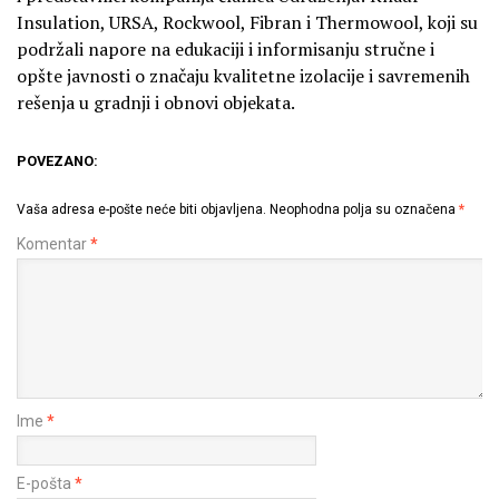
Insulation, URSA, Rockwool, Fibran i Thermowool, koji su
podržali napore na edukaciji i informisanju stručne i
opšte javnosti o značaju kvalitetne izolacije i savremenih
rešenja u gradnji i obnovi objekata.
POVEZANO:
Vaša adresa e-pošte neće biti objavljena.
Neophodna polja su označena
*
Komentar
*
Ime
*
E-pošta
*