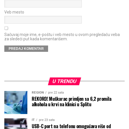
Veb mesto
Sačuvaj moje ime, e-poštu i veb mesto u ovom pregledaču veba
za sledeći put kada komentarišem.
U TRENDU
REGION
pre 22 sata
REKORD! Muškarac primljen sa 6,2 promila
alkohola u krvi na klinici u Splitu
IT
pre 23 sata
USB-C port na telefonu omogućava više od