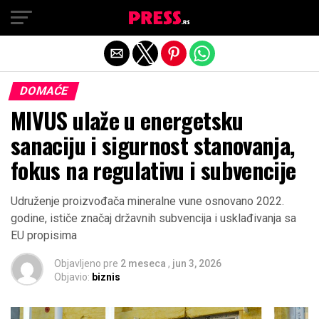
Exit mobile version
DOMAĆE
MIVUS ulaže u energetsku
sanaciju i sigurnost stanovanja,
fokus na regulativu i subvencije
Udruženje proizvođača mineralne vune osnovano 2022.
godine, ističe značaj državnih subvencija i usklađivanja sa
EU propisima
Objavljeno pre
2 meseca
,
jun 3, 2026
Objavio:
biznis