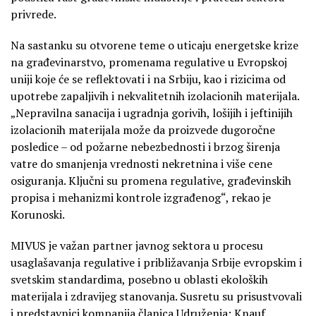
privrede.
Na sastanku su otvorene teme o uticaju energetske krize
na građevinarstvo, promenama regulative u Evropskoj
uniji koje će se reflektovati i na Srbiju, kao i rizicima od
upotrebe zapaljivih i nekvalitetnih izolacionih materijala.
„Nepravilna sanacija i ugradnja gorivih, lošijih i jeftinijih
izolacionih materijala može da proizvede dugoročne
posledice – od požarne nebezbednosti i brzog širenja
vatre do smanjenja vrednosti nekretnina i više cene
osiguranja. Ključni su promena regulative, građevinskih
propisa i mehanizmi kontrole izgrađenog“, rekao je
Korunoski.
MIVUS je važan partner javnog sektora u procesu
usaglašavanja regulative i približavanja Srbije evropskim i
svetskim standardima, posebno u oblasti ekoloških
materijala i zdravijeg stanovanja. Susretu su prisustvovali
i predstavnici kompanija članica Udruženja: Knauf