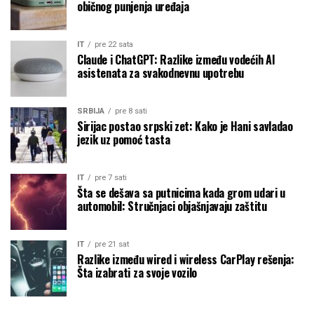
običnog punjenja uređaja
IT
pre 22 sata
Claude i ChatGPT: Razlike između vodećih AI
asistenata za svakodnevnu upotrebu
SRBIJA
pre 8 sati
Sirijac postao srpski zet: Kako je Hani savladao
jezik uz pomoć tasta
IT
pre 7 sati
Šta se dešava sa putnicima kada grom udari u
automobil: Stručnjaci objašnjavaju zaštitu
IT
pre 21 sat
Razlike između wired i wireless CarPlay rešenja:
Šta izabrati za svoje vozilo