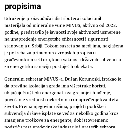
propisima
Udruženje proizvođača i distributera izolacionih
materijala od mineralne vune MIVUS, aktivno od 2022.
godine, predstavilo je javnosti svoje aktivnosti usmerene
na unapređenje energetske efikasnosti i sigurnosti
stanovanja u Srbiji. Tokom susreta sa medijima, naglašena
je potreba za primenom evropskih propisa u
građevinskom sektoru, kao i važnost državnih subvencija
za energetsku sanaciju postojećih objekata.
Generalni sekretar MIVUS-a, Dušan Korunoski, istakao je
da pravilna izolacija zgrada ima višestruke koristi,
uključujući uštedu energenata za grejanje i hlađenje,
povećanje vrednosti nekretnina i unapređenje kvaliteta
života. Prema njegovim rečima, projekti podrške i
subvencija države isplate se već za nekoliko godina kroz
smanjene troškove za energente, dok istovremeno
podstiču rast građevinske industrije i pratećih sektora