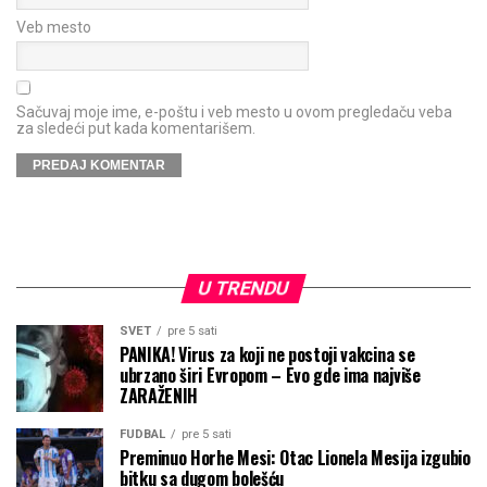
Veb mesto
Sačuvaj moje ime, e-poštu i veb mesto u ovom pregledaču veba
za sledeći put kada komentarišem.
U TRENDU
SVET
pre 5 sati
PANIKA! Virus za koji ne postoji vakcina se
ubrzano širi Evropom – Evo gde ima najviše
ZARAŽENIH
FUDBAL
pre 5 sati
Preminuo Horhe Mesi: Otac Lionela Mesija izgubio
bitku sa dugom bolešću