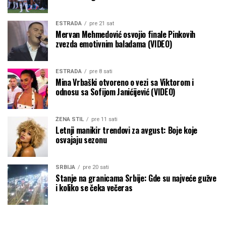
ESTRADA
pre 21 sat
Mervan Mehmedović osvojio finale Pinkovih
zvezda emotivnim baladama (VIDEO)
ESTRADA
pre 8 sati
Mina Vrbaški otvoreno o vezi sa Viktorom i
odnosu sa Sofijom Janićijević (VIDEO)
ŽENA STIL
pre 11 sati
Letnji manikir trendovi za avgust: Boje koje
osvajaju sezonu
SRBIJA
pre 20 sati
Stanje na granicama Srbije: Gde su najveće gužve
i koliko se čeka večeras