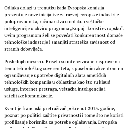
Odluka dolazi u trenutku kada Evropska komisija
prezentuje nove inicijative za razvoj evropske industrije
poluprovodnika, računarstva u oblaku i veštačke
inteligencije u okviru programa „Kupuj i koristi evropsko“.
Ovim programom želi se povećati konkurentnost domaće
tehnološke industrije i smanjiti strateška zavisnost od
stranih dobavljača.
Poslednjih meseci u Briselu su intenzivirane rasprave na
temu tehnološkog suvereniteta, s posebnim akcentom na
ograničavanje upotrebe digitalnih alata američkih
tehnoloških kompanija u oblastima kao što su klaud
usluge, internet pretraga, veštačka inteligencija i
satelitske komunikacije.
Kvant je francuski pretraživač pokrenut 2013. godine,
poznat po politici zaštite privatnosti i tome što ne koristi
profilisanje korisnika za potrebe oglašavanja. Evropska