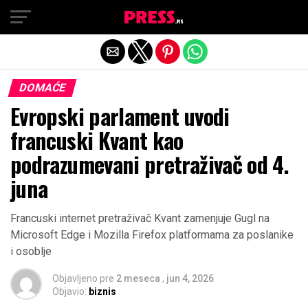
Exit mobile version
DOMAĆE
Evropski parlament uvodi
francuski Kvant kao
podrazumevani pretraživač od 4.
juna
Francuski internet pretraživač Kvant zamenjuje Gugl na
Microsoft Edge i Mozilla Firefox platformama za poslanike
i osoblje
Objavljeno pre
2 meseca
,
jun 4, 2026
Objavio:
biznis