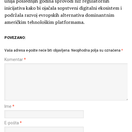
unija poslednjih godina sprovodi niz regulatornih
inicijativa kako bi ojačala sopstveni digitalni ekosistem i
podržala razvoj evropskih alternativa dominantnim
američkim tehnološkim platformama.
POVEZANO:
Vaša adresa e-pošte neće biti objavljena.
Neophodna polja su označena
*
Komentar
*
Ime
*
E-pošta
*