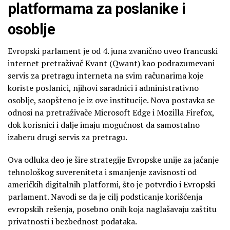
platformama za poslanike i
osoblje
Evropski parlament je od 4. juna zvanično uveo francuski
internet pretraživač Kvant (Qwant) kao podrazumevani
servis za pretragu interneta na svim računarima koje
koriste poslanici, njihovi saradnici i administrativno
osoblje, saopšteno je iz ove institucije. Nova postavka se
odnosi na pretraživače Microsoft Edge i Mozilla Firefox,
dok korisnici i dalje imaju mogućnost da samostalno
izaberu drugi servis za pretragu.
Ova odluka deo je šire strategije Evropske unije za jačanje
tehnološkog suvereniteta i smanjenje zavisnosti od
američkih digitalnih platformi, što je potvrdio i Evropski
parlament. Navodi se da je cilj podsticanje korišćenja
evropskih rešenja, posebno onih koja naglašavaju zaštitu
privatnosti i bezbednost podataka.