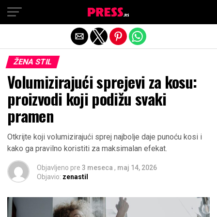
Exit mobile version
ŽENA STIL
Volumizirajući sprejevi za kosu:
proizvodi koji podižu svaki
pramen
Otkrijte koji volumizirajući sprej najbolje daje punoću kosi i
kako ga pravilno koristiti za maksimalan efekat.
Objavljeno pre
3 meseca
,
maj 14, 2026
Objavio:
zenastil