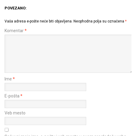
POVEZANO:
Vaša adresa e-pošte neće biti objavljena.
Neophodna polja su označena
*
Komentar
*
Ime
*
E-pošta
*
Veb mesto