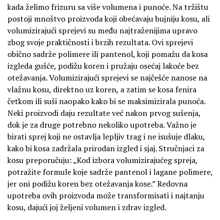
kada želimo frizuru sa više volumena i punoće. Na tržištu
postoji mnoštvo proizvoda koji obećavaju bujniju kosu, ali
volumizirajući sprejevi su među najtraženijima upravo
zbog svoje praktičnosti i brzih rezultata. Ovi sprejevi
obično sadrže polimere ili pantenol, koji pomažu da kosa
izgleda gušće, podižu koren i pružaju osećaj lakoće bez
otežavanja. Volumizirajući sprejevi se najčešće nanose na
vlažnu kosu, direktno uz koren, a zatim se kosa fenira
četkom ili suši naopako kako bi se maksimizirala punoća.
Neki proizvodi daju rezultate već nakon prvog sušenja,
dok je za druge potrebno nekoliko upotreba. Važno je
birati sprej koji ne ostavlja lepljiv trag i ne isušuje dlaku,
kako bi kosa zadržala prirodan izgled i sjaj. Stručnjaci za
kosu preporučuju: „Kod izbora volumizirajućeg spreja,
potražite formule koje sadrže pantenol i lagane polimere,
jer oni podižu koren bez otežavanja kose.” Redovna
upotreba ovih proizvoda može transformisati i najtanju
kosu, dajući joj željeni volumen i zdrav izgled.