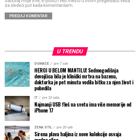
Sačuvaj moje ime, e-poštu i veb mesto u ovom pregledaču veba
za sledeći put kada komentarišem.
U TRENDU
DOMAĆE
pre 7 sati
HEROJ U BELOM MANTILU! Sedmogodišnja
devojčica bila je klinički mrtva na bazenu,
doktorka je pet minuta vodila bitku za njen život i
pobedila
IT
pre 23 sata
Najmanji USB fleš na svetu ima više memorije od
iPhone 17
ŽENA STIL
pre 20 sati
Sirena plava haljina iz nove kolekcije osvaja
modne ulice