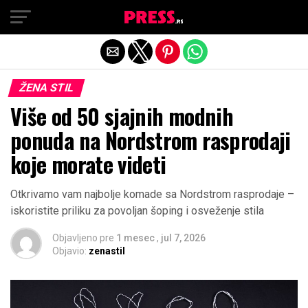
Exit mobile version
ŽENA STIL
Više od 50 sjajnih modnih
ponuda na Nordstrom rasprodaji
koje morate videti
Otkrivamo vam najbolje komade sa Nordstrom rasprodaje –
iskoristite priliku za povoljan šoping i osveženje stila
Objavljeno pre
1 mesec
,
jul 7, 2026
Objavio:
zenastil