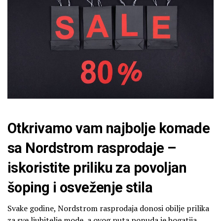
Otkrivamo vam najbolje komade
sa Nordstrom rasprodaje –
iskoristite priliku za povoljan
šoping i osveženje stila
Svake godine, Nordstrom rasprodaja donosi obilje prilika
za sve ljubitelje mode, a ovog puta ponuda je bogatija