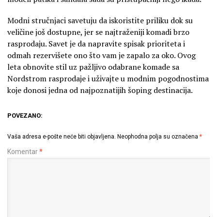
Modni stručnjaci savetuju da iskoristite priliku dok su
veličine još dostupne, jer se najtraženiji komadi brzo
rasprodaju. Savet je da napravite spisak prioriteta i
odmah rezervišete ono što vam je zapalo za oko. Ovog
leta obnovite stil uz pažljivo odabrane komade sa
Nordstrom rasprodaje i uživajte u modnim pogodnostima
koje donosi jedna od najpoznatijih šoping destinacija.
POVEZANO:
Vaša adresa e-pošte neće biti objavljena.
Neophodna polja su označena
*
Komentar
*