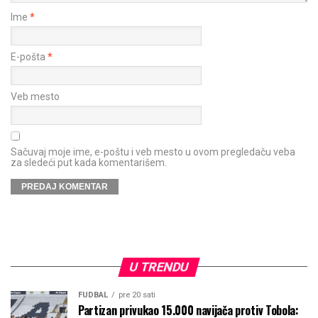
Ime
*
E-pošta
*
Veb mesto
Sačuvaj moje ime, e-poštu i veb mesto u ovom pregledaču veba
za sledeći put kada komentarišem.
U TRENDU
FUDBAL
pre 20 sati
Partizan privukao 15.000 navijača protiv Tobola: