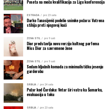
Poseta na meču kvalifikacija za Ligu konferencija
ESTRADA
pre 23 sata
Darko Tanasijević podelio snimke požara: Vatrena
stihija preti njegovoj kući
ŽENA STIL
pre 9 sati
Dior predstavlja novu verziju kultnog parfema
Miss Dior za savremene žene
ŽENA STIL
pre 9 sati
Sedam ključnih komada za minimalističku jesenju
garderobu
SRBIJA
pre 24 sata
Požar kod Čardaka: Vetar širi vatru ka Šumarku,
evakuacija u toku
SRBIJA
pre 23 sata