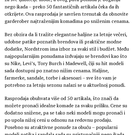
nego ikada – preko 50 fantastičnih artikala čeka da ih
otkrijete. Ova rasprodaja je savršen trenutak da obnovite
garderober najtraženijim komadima po sniženim cenama.
Bez obzira da li tražite elegantne haljine za letnje večeri,
udobne patike poznatih brendova ili praktične modne
dodatke, Nordstrom ima izbor za svaki stil i budžet. Među
najpopularnijim ponudama izdvajaju se brendovi kao što
su Nike, Levi’s, Tory Burch i Madewell, čiji su hit modeli
sada dostupni po znatno nižim cenama. Haljine,
farmerke, sandale, torbe i aksesoari – sve što vam je
potrebno za letnju sezonu nalazi se u aktuelnoj ponudi.
Rasprodaja obuhvata više od 50 artikala, što znači da
možete pronaći idealne komade za svaku priliku. Cene su
dodatno snižene, pa se tako neki modeli mogu pronaći i
po upola nižoj ceni u odnosu na redovnu prodaju.
Posebno su atraktivne ponude za obuću – popularni
modeli patika i sandala sada su pristupačniji nego ikada.