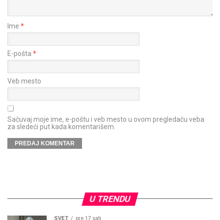
Ime
*
E-pošta
*
Veb mesto
Sačuvaj moje ime, e-poštu i veb mesto u ovom pregledaču veba
za sledeći put kada komentarišem.
U TRENDU
SVET
pre 17 sati