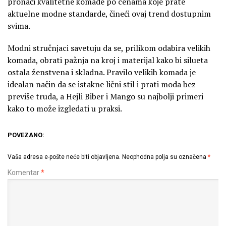
pronaći kvalitetne komade po cenama koje prate
aktuelne modne standarde, čineći ovaj trend dostupnim
svima.
Modni stručnjaci savetuju da se, prilikom odabira velikih
komada, obrati pažnja na kroj i materijal kako bi silueta
ostala ženstvena i skladna. Pravilo velikih komada je
idealan način da se istakne lični stil i prati moda bez
previše truda, a Hejli Biber i Mango su najbolji primeri
kako to može izgledati u praksi.
POVEZANO:
Vaša adresa e-pošte neće biti objavljena.
Neophodna polja su označena
*
Komentar
*