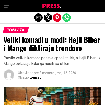
Exit mobile version
ŽENA STIL
Veliki komadi u modi: Hejli Biber
i Mango diktiraju trendove
Pravilo velikih komada postaje apsolutni hit, a Hejli Biber uz
Mango pokazuje kako ga nositi sa stilom
Objavljeno pre
3 meseca
,
maj 12, 2026
Objavio:
zenastil