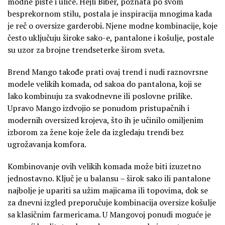
modne piste i ulice. Hejli Biber, poznata po svom
besprekornom stilu, postala je inspiracija mnogima kada
je reč o oversize garderobi. Njene modne kombinacije, koje
često uključuju široke sako-e, pantalone i košulje, postale
su uzor za brojne trendseterke širom sveta.
Brend Mango takođe prati ovaj trend i nudi raznovrsne
modele velikih komada, od sakoa do pantalona, koji se
lako kombinuju za svakodnevne ili poslovne prilike.
Upravo Mango izdvojio se ponudom pristupačnih i
modernih oversized krojeva, što ih je učinilo omiljenim
izborom za žene koje žele da izgledaju trendi bez
ugrožavanja komfora.
Kombinovanje ovih velikih komada može biti izuzetno
jednostavno. Ključ je u balansu – širok sako ili pantalone
najbolje je upariti sa užim majicama ili topovima, dok se
za dnevni izgled preporučuje kombinacija oversize košulje
sa klasičnim farmericama. U Mangovoj ponudi moguće je