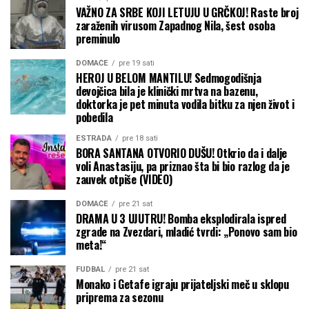
VAŽNO ZA SRBE KOJI LETUJU U GRČKOJ! Raste broj
zaraženih virusom Zapadnog Nila, šest osoba
preminulo
DOMAĆE
pre 19 sati
HEROJ U BELOM MANTILU! Sedmogodišnja
devojčica bila je klinički mrtva na bazenu,
doktorka je pet minuta vodila bitku za njen život i
pobedila
ESTRADA
pre 18 sati
BORA SANTANA OTVORIO DUŠU! Otkrio da i dalje
voli Anastasiju, pa priznao šta bi bio razlog da je
zauvek otpiše (VIDEO)
DOMAĆE
pre 21 sat
DRAMA U 3 UJUTRU! Bomba eksplodirala ispred
zgrade na Zvezdari, mladić tvrdi: „Ponovo sam bio
meta!“
FUDBAL
pre 21 sat
Monako i Getafe igraju prijateljski meč u sklopu
priprema za sezonu