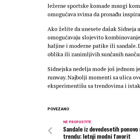
ležerne sportske komade mnogi komb
omogućava svima da pronađu inspiracij
Ako želite da unesete dašak Sidneja u
omogućavaju slojevito kombinovanje 
haljine i moderne patike ili sandale.
oblika ili zanimljivih sunčanih naoča
Sidnejska nedelja mode još jednom je 
runway. Najbolji momenti sa ulica ov
eksperimentišu sa trendovima i istak
POVEZANO
NE PROPUSTITE
Sandale iz devedesetih ponovo 
trendu: letnji modni favorit