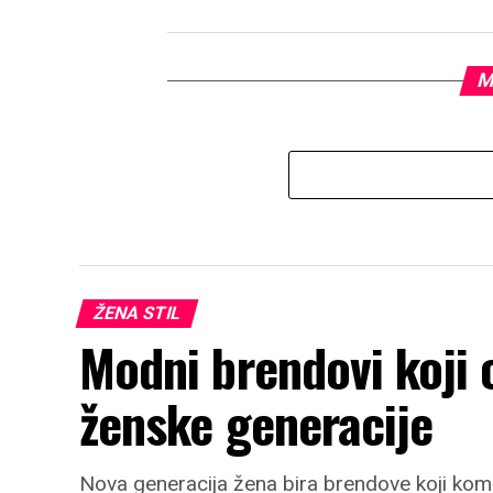
M
ŽENA STIL
Modni brendovi koji 
ženske generacije
Nova generacija žena bira brendove koji komb