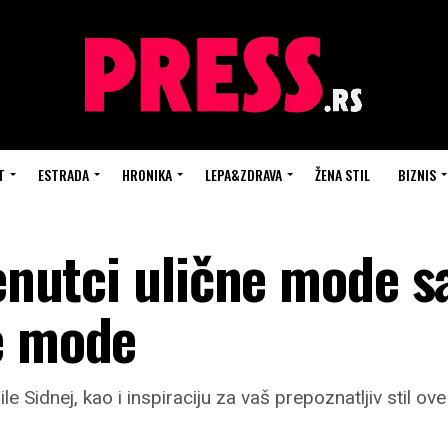
T
ESTRADA
HRONIKA
LEPA&ZDRAVA
ŽENA STIL
BIZNIS
renutci ulične mode s
e mode
 Sidnej, kao i inspiraciju za vaš prepoznatljiv stil ov