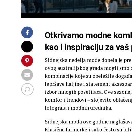
Otkrivamo modne kombin
kao i inspiraciju za vaš
Sidnejska nedelja mode donela je pregr
ovog australijskog grada mogli smo 
kombinacije koje su obeležile događaj
lepršave haljine i statement aksesoar
izbor mnogih posetilaca. Ove sezone, 
komfor i trendovi – slojevito oblačen
fotografa i modnih urednika.
Sidnejska moda ove godine naglašava 
Klasične farmerke i sako često su bi