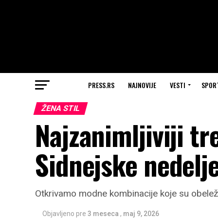
PRESS.RS
NAJNOVIJE
VESTI
SPOR
ŽENA STIL
Najzanimljiviji t
Sidnejske nedelj
Otkrivamo modne kombinacije koje su obeležile
Objavljeno pre
3 meseca
,
maj 9, 2026