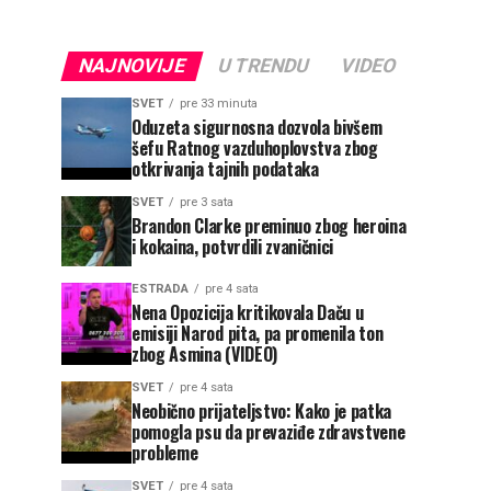
NAJNOVIJE
U TRENDU
VIDEO
SVET
pre 33 minuta
Oduzeta sigurnosna dozvola bivšem
šefu Ratnog vazduhoplovstva zbog
otkrivanja tajnih podataka
SVET
pre 3 sata
Brandon Clarke preminuo zbog heroina
i kokaina, potvrdili zvaničnici
ESTRADA
pre 4 sata
Nena Opozicija kritikovala Daču u
emisiji Narod pita, pa promenila ton
zbog Asmina (VIDEO)
SVET
pre 4 sata
Neobično prijateljstvo: Kako je patka
pomogla psu da prevaziđe zdravstvene
probleme
SVET
pre 4 sata