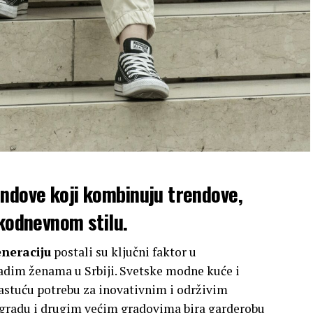
endove koji kombinuju trendove,
akodnevnom stilu.
eneraciju
postali su ključni faktor u
dim ženama u Srbiji. Svetske modne kuće i
rastuću potrebu za inovativnim i održivim
ogradu i drugim većim gradovima bira garderobu