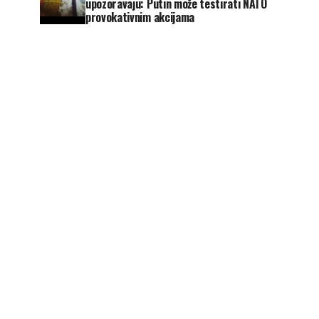
upozoravaju: Putin može testirati NATO
provokativnim akcijama