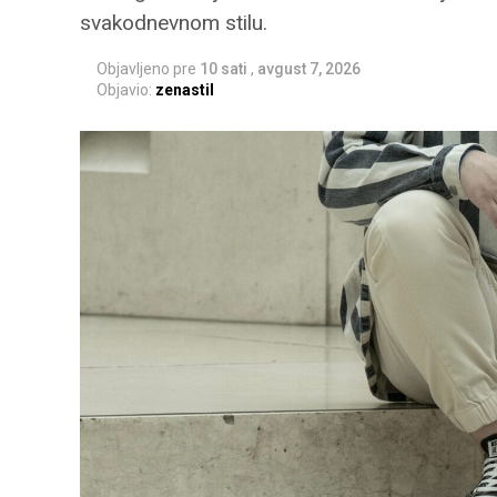
svakodnevnom stilu.
Objavljeno pre
10 sati
,
avgust 7, 2026
Objavio:
zenastil