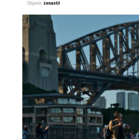
Objavio:
zenastil