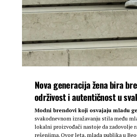
Nova generacija žena bira br
održivost i autentičnost u sv
Modni brendovi koji osvajaju mladu g
svakodnevnom izražavanju stila među mla
lokalni proizvođači nastoje da zadovolje 
rešenjima. Ovog leta, mlada publika u Be