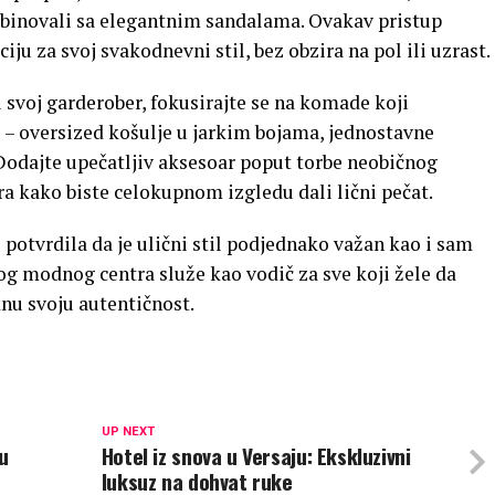
inovali sa elegantnim sandalama. Ovakav pristup
u za svoj svakodnevni stil, bez obzira na pol ili uzrast.
 svoj garderober, fokusirajte se na komade koji
– oversized košulje u jarkim bojama, jednostavne
 Dodajte upečatljiv aksesoar poput torbe neobičnog
ra kako biste celokupnom izgledu dali lični pečat.
potvrdila da je ulični stil podjednako važan kao i sam
og modnog centra služe kao vodič za sve koji žele da
nu svoju autentičnost.
UP NEXT
u
Hotel iz snova u Versaju: Ekskluzivni
luksuz na dohvat ruke