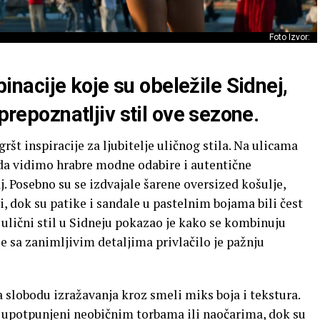
Foto Izvor:
acije koje su obeležile Sidnej,
 prepoznatljiv stil ove sezone.
št inspiracije za ljubitelje uličnog stila. Na ulicama
da vidimo hrabre modne odabire i autentične
. Posebno su se izdvajale šarene oversized košulje,
i, dok su patike i sandale u pastelnim bojama bili čest
ulični stil u Sidneju pokazao je kako se kombinuju
je sa zanimljivim detaljima privlačilo je pažnju
slobodu izražavanja kroz smeli miks boja i tekstura.
li upotpunjeni neobičnim torbama ili naočarima, dok su