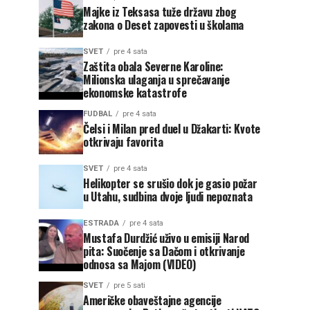
Majke iz Teksasa tuže državu zbog
zakona o Deset zapovesti u školama
SVET
pre 4 sata
Zaštita obala Severne Karoline:
Milionska ulaganja u sprečavanje
ekonomske katastrofe
FUDBAL
pre 4 sata
Čelsi i Milan pred duel u Džakarti: Kvote
otkrivaju favorita
SVET
pre 4 sata
Helikopter se srušio dok je gasio požar
u Utahu, sudbina dvoje ljudi nepoznata
ESTRADA
pre 4 sata
Mustafa Durdžić uživo u emisiji Narod
pita: Suočenje sa Dačom i otkrivanje
odnosa sa Majom (VIDEO)
SVET
pre 5 sati
Američke obaveštajne agencije