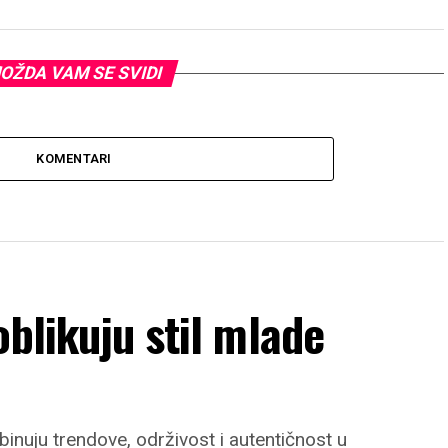
OŽDA VAM SE SVIDI
KOMENTARI
oblikuju stil mlade
inuju trendove, održivost i autentičnost u