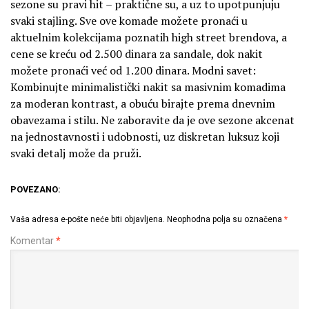
sezone su pravi hit – praktične su, a uz to upotpunjuju
svaki stajling. Sve ove komade možete pronaći u
aktuelnim kolekcijama poznatih high street brendova, a
cene se kreću od 2.500 dinara za sandale, dok nakit
možete pronaći već od 1.200 dinara. Modni savet:
Kombinujte minimalistički nakit sa masivnim komadima
za moderan kontrast, a obuću birajte prema dnevnim
obavezama i stilu. Ne zaboravite da je ove sezone akcenat
na jednostavnosti i udobnosti, uz diskretan luksuz koji
svaki detalj može da pruži.
POVEZANO:
Vaša adresa e-pošte neće biti objavljena.
Neophodna polja su označena
*
Komentar
*