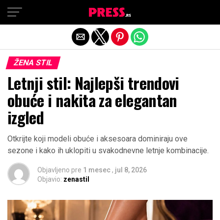
Exit mobile version
ŽENA STIL
Letnji stil: Najlepši trendovi
obuće i nakita za elegantan
izgled
Otkrijte koji modeli obuće i aksesoara dominiraju ove
sezone i kako ih uklopiti u svakodnevne letnje kombinacije.
Objavljeno pre
1 mesec
,
jul 8, 2026
Objavio:
zenastil