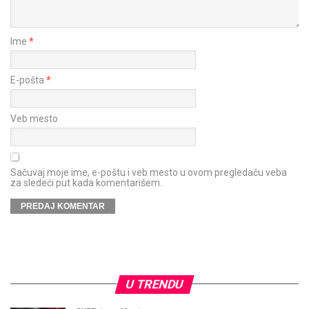
Ime
*
E-pošta
*
Veb mesto
Sačuvaj moje ime, e-poštu i veb mesto u ovom pregledaču veba
za sledeći put kada komentarišem.
U TRENDU