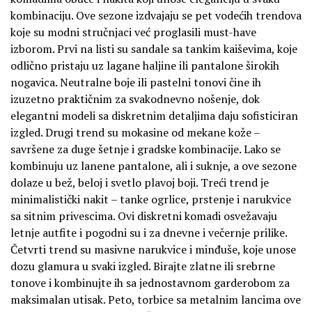
kombinaciju. Ove sezone izdvajaju se pet vodećih trendova
koje su modni stručnjaci već proglasili must-have
izborom. Prvi na listi su sandale sa tankim kaiševima, koje
odlično pristaju uz lagane haljine ili pantalone širokih
nogavica. Neutralne boje ili pastelni tonovi čine ih
izuzetno praktičnim za svakodnevno nošenje, dok
elegantni modeli sa diskretnim detaljima daju sofisticiran
izgled. Drugi trend su mokasine od mekane kože –
savršene za duge šetnje i gradske kombinacije. Lako se
kombinuju uz lanene pantalone, ali i suknje, a ove sezone
dolaze u bež, beloj i svetlo plavoj boji. Treći trend je
minimalistički nakit – tanke ogrlice, prstenje i narukvice
sa sitnim privescima. Ovi diskretni komadi osvežavaju
letnje autfite i pogodni su i za dnevne i večernje prilike.
Četvrti trend su masivne narukvice i minđuše, koje unose
dozu glamura u svaki izgled. Birajte zlatne ili srebrne
tonove i kombinujte ih sa jednostavnom garderobom za
maksimalan utisak. Peto, torbice sa metalnim lancima ove