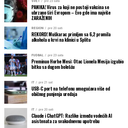
SVET
pre 23 sata
PANIKA! Virus za koji ne postoji vakcina se
ubrzano širi Evropom – Evo gde ima najviše
ZARAŽENIH
REGION
pre 20 sati
REKORD! Muškarac primljen sa 6,2 promila
alkohola u krvi na klinici u Splitu
FUDBAL
pre 23 sata
Preminuo Horhe Mesi: Otac Lionela Mesija izgubio
bitku sa dugom bolešću
IT
pre 21 sat
USB-C port na telefonu omogućava više od
običnog punjenja uređaja
IT
pre 20 sati
Claude i ChatGPT: Razlike između vodećih AI
asistenata za svakodnevnu upotrebu