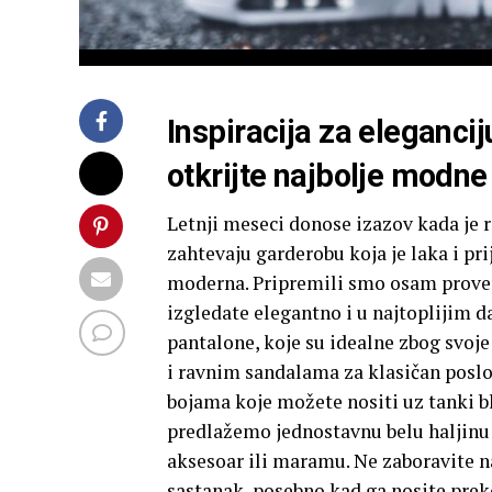
Inspiracija za eleganci
otkrijte najbolje modne
Letnji meseci donose izazov kada je 
zahtevaju garderobu koja je laka i pr
moderna. Pripremili smo osam prover
izgledate elegantno i u najtoplijim 
pantalone, koje su idealne zbog svoje
i ravnim sandalama za klasičan poslo
bojama koje možete nositi uz tanki ble
predlažemo jednostavnu belu haljinu 
aksesoar ili maramu. Ne zaboravite na
sastanak, posebno kad ga nosite preko