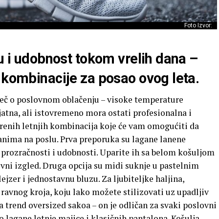
Foto Izvor:
ju i udobnost tokom vrelih dana –
 kombinacije za posao ovog leta.
reč o poslovnom oblačenju – visoke temperature
ijatna, ali istovremeno mora ostati profesionalna i
enih letnjih kombinacija koje će vam omogućiti da
danima na poslu. Prva preporuka su lagane lanene
 prozračnosti i udobnosti. Uparite ih sa belom košuljom
vni izgled. Druga opcija su midi suknje u pastelnim
jzer i jednostavnu bluzu. Za ljubiteljke haljina,
ravnog kroja, koju lako možete stilizovati uz upadljiv
 trend oversized sakoa – on je odličan za svaki poslovni
 lagane letnje majice i klasičnih pantalona. Košulja-