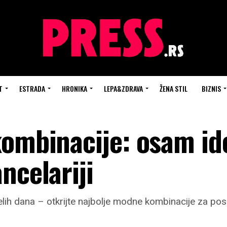
T
ESTRADA
HRONIKA
LEPA&ZDRAVA
ŽENA STIL
BIZNIS
kombinacije: osam id
ncelariji
elih dana – otkrijte najbolje modne kombinacije za pos