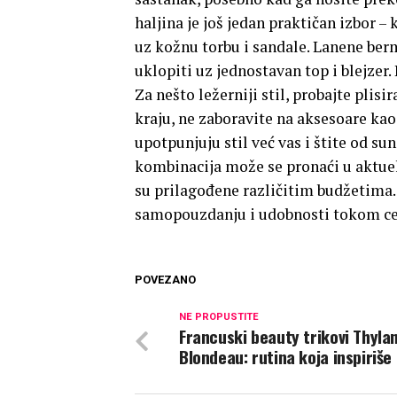
haljina je još jedan praktičan izbor 
uz kožnu torbu i sandale. Lanene be
uklopiti uz jednostavan top i blejzer.
Za nešto ležerniji stil, probajte pl
kraju, ne zaboravite na aksesoare kao
upotpunjuju stil već vas i štite od s
kombinacija može se pronaći u aktue
su prilagođene različitim budžetima.
samopouzdanju i udobnosti tokom ce
POVEZANO
NE PROPUSTITE
Francuski beauty trikovi Thyla
Blondeau: rutina koja inspiriše