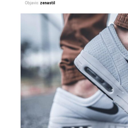
Objavio:
zenastil