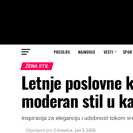
PRESS.RS
NAJNOVIJE
VESTI
SPOR
ŽENA STIL
Letnje poslovne 
moderan stil u ka
Inspiracija za eleganciju i udobnost tokom vr
Objavljeno pre
2 meseca
,
jun 3, 2026