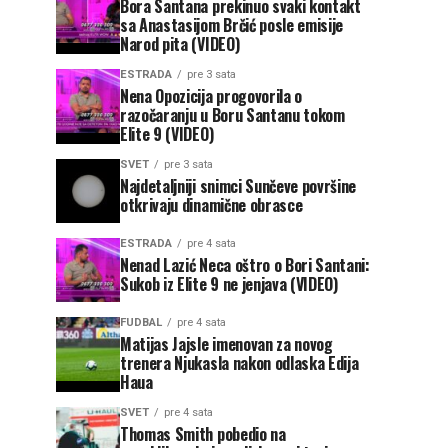
Bora Santana prekinuo svaki kontakt
sa Anastasijom Brčić posle emisije
Narod pita (VIDEO)
ESTRADA
pre 3 sata
Nena Opozicija progovorila o
razočaranju u Boru Santanu tokom
Elite 9 (VIDEO)
SVET
pre 3 sata
Najdetaljniji snimci Sunčeve površine
otkrivaju dinamične obrasce
ESTRADA
pre 4 sata
Nenad Lazić Neca oštro o Bori Santani:
Sukob iz Elite 9 ne jenjava (VIDEO)
FUDBAL
pre 4 sata
Matijas Jajsle imenovan za novog
trenera Njukasla nakon odlaska Edija
Haua
SVET
pre 4 sata
Thomas Smith pobedio na