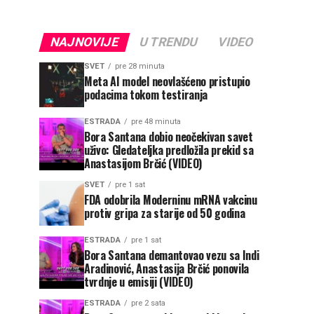
NAJNOVIJE
U TRENDU
VIDEO
SVET
pre 28 minuta
Meta AI model neovlašćeno pristupio
podacima tokom testiranja
ESTRADA
pre 48 minuta
Bora Santana dobio neočekivan savet
uživo: Gledateljka predložila prekid sa
Anastasijom Brčić (VIDEO)
SVET
pre 1 sat
FDA odobrila Moderninu mRNA vakcinu
protiv gripa za starije od 50 godina
ESTRADA
pre 1 sat
Bora Santana demantovao vezu sa Indi
Aradinović, Anastasija Brčić ponovila
tvrdnje u emisiji (VIDEO)
ESTRADA
pre 2 sata