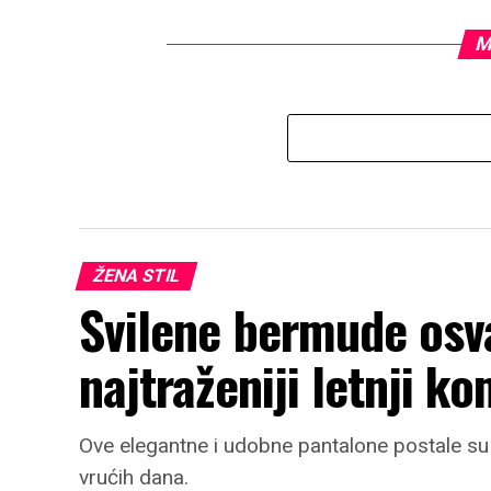
M
ŽENA STIL
Svilene bermude osv
najtraženiji letnji k
Ove elegantne i udobne pantalone postale su 
vrućih dana.