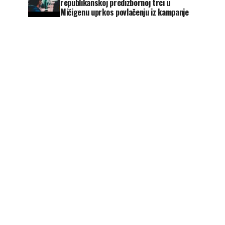
republikanskoj predizbornoj trci u
Mičigenu uprkos povlačenju iz kampanje