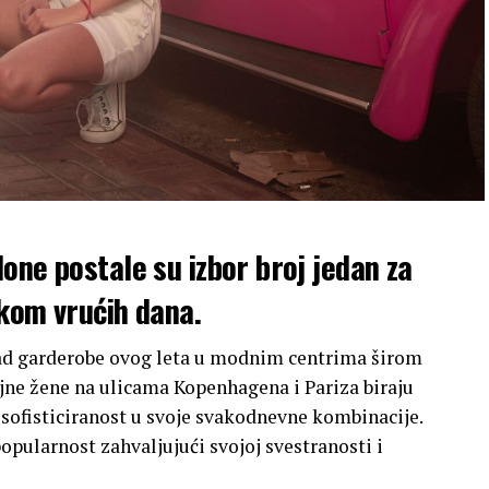
one postale su izbor broj jedan za
okom vrućih dana.
ad garderobe ovog leta u modnim centrima širom
ojne žene na ulicama Kopenhagena i Pariza biraju
 sofisticiranost u svoje svakodnevne kombinacije.
popularnost zahvaljujući svojoj svestranosti i