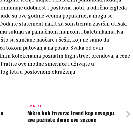
– kombinuje udobnost i poslovnu notu, a odlično izgleda
rmude su ove godine veoma popularne, a mogu se
 Dodajte statement nakit za sofisticiran završni utisak.
isiranu suknju sa pamučnom majicom i baletankama. Na
 što su sunčane naočare i šešir, koji ne samo da
unca tokom putovanja na posao. Svaka od ovih
lnim kolekcijama poznatih high street brendova, a cene
 Pratite ove modne smernice i uživajte u
log leta u poslovnom okruženju.
UP NEXT
ne
Mikro bob frizura: trend koji osvajaju
sve poznate dame ove sezone