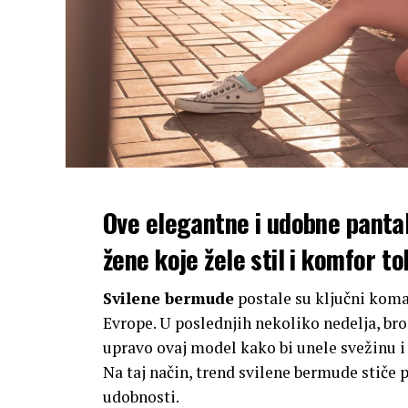
Ove elegantne i udobne pantal
žene koje žele stil i komfor t
Svilene bermude
postale su ključni kom
Evrope. U poslednjih nekoliko nedelja, br
upravo ovaj model kako bi unele svežinu i
Na taj način, trend svilene bermude stiče 
udobnosti.