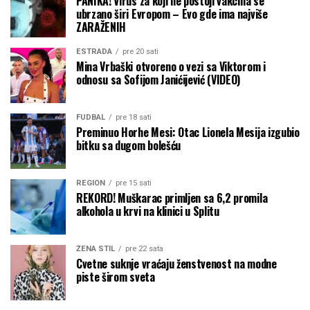
PANIKA! Virus za koji ne postoji vakcina se
ubrzano širi Evropom – Evo gde ima najviše
ZARAŽENIH
ESTRADA
pre 20 sati
Mina Vrbaški otvoreno o vezi sa Viktorom i
odnosu sa Sofijom Janićijević (VIDEO)
FUDBAL
pre 18 sati
Preminuo Horhe Mesi: Otac Lionela Mesija izgubio
bitku sa dugom bolešću
REGION
pre 15 sati
REKORD! Muškarac primljen sa 6,2 promila
alkohola u krvi na klinici u Splitu
ŽENA STIL
pre 22 sata
Cvetne suknje vraćaju ženstvenost na modne
piste širom sveta