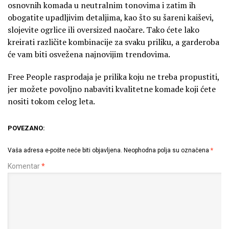
osnovnih komada u neutralnim tonovima i zatim ih
obogatite upadljivim detaljima, kao što su šareni kaiševi,
slojevite ogrlice ili oversized naočare. Tako ćete lako
kreirati različite kombinacije za svaku priliku, a garderoba
će vam biti osvežena najnovijim trendovima.
Free People rasprodaja je prilika koju ne treba propustiti,
jer možete povoljno nabaviti kvalitetne komade koji ćete
nositi tokom celog leta.
POVEZANO:
Vaša adresa e-pošte neće biti objavljena.
Neophodna polja su označena
*
Komentar
*