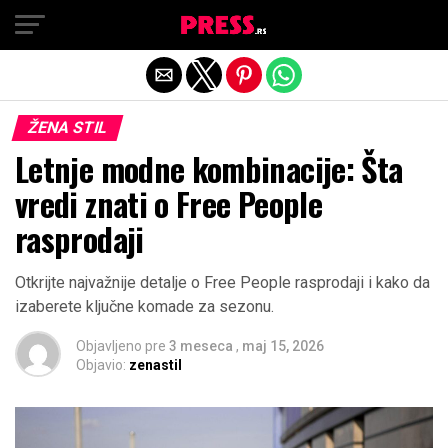
Exit mobile version
ŽENA STIL
Letnje modne kombinacije: Šta
vredi znati o Free People
rasprodaji
Otkrijte najvažnije detalje o Free People rasprodaji i kako da
izaberete ključne komade za sezonu.
Objavljeno pre
3 meseca
,
maj 15, 2026
Objavio:
zenastil