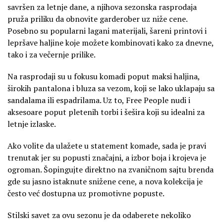
savršen za letnje dane, a njihova sezonska rasprodaja
pruža priliku da obnovite garderober uz niže cene.
Posebno su popularni lagani materijali, šareni printovi i
lepršave haljine koje možete kombinovati kako za dnevne,
tako i za večernje prilike.
Na rasprodaji su u fokusu komadi poput maksi haljina,
širokih pantalona i bluza sa vezom, koji se lako uklapaju sa
sandalama ili espadrilama. Uz to, Free People nudi i
aksesoare poput pletenih torbi i šešira koji su idealni za
letnje izlaske.
Ako volite da ulažete u statement komade, sada je pravi
trenutak jer su popusti značajni, a izbor boja i krojeva je
ogroman. Šopingujte direktno na zvaničnom sajtu brenda
gde su jasno istaknute snižene cene, a nova kolekcija je
često već dostupna uz promotivne popuste.
Stilski savet za ovu sezonu je da odaberete nekoliko