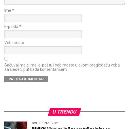
Ime
*
E-pošta
*
Veb mesto
Sačuvaj moje ime, e-poštu i veb mesto u ovom pregledaču veba
za sledeći put kada komentarišem.
U TRENDU
SVET
pre 17 sati