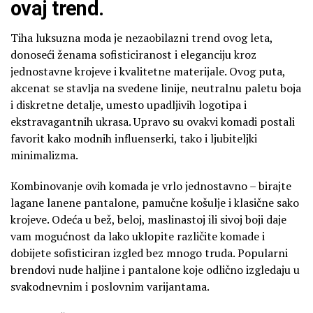
ovaj trend.
Tiha luksuzna moda je nezaobilazni trend ovog leta,
donoseći ženama sofisticiranost i eleganciju kroz
jednostavne krojeve i kvalitetne materijale. Ovog puta,
akcenat se stavlja na svedene linije, neutralnu paletu boja
i diskretne detalje, umesto upadljivih logotipa i
ekstravagantnih ukrasa. Upravo su ovakvi komadi postali
favorit kako modnih influenserki, tako i ljubiteljki
minimalizma.
Kombinovanje ovih komada je vrlo jednostavno – birajte
lagane lanene pantalone, pamučne košulje i klasične sako
krojeve. Odeća u bež, beloj, maslinastoj ili sivoj boji daje
vam mogućnost da lako uklopite različite komade i
dobijete sofisticiran izgled bez mnogo truda. Popularni
brendovi nude haljine i pantalone koje odlično izgledaju u
svakodnevnim i poslovnim varijantama.