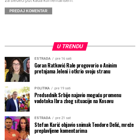
za sledeći put kada komentarišem.
U TRENDU
ESTRADA
pre 16 sati
Goran Ratković Rale progovorio o Aninim
pretnjama Jeleni i otkrio svoju stranu
POLITIKA
pre 19 sati
Predsednik Srbije najavio moguću promenu
vodotoka Ibra zbog situacije na Kosovu
ESTRADA
pre 21 sat
Stefan Karić objavio snimak Teodore Delić, mreže
preplavljene komentarima