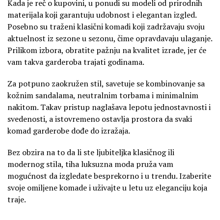
Kada je reč o kupovini, u ponudi su modeli od prirodnih
materijala koji garantuju udobnost i elegantan izgled.
Posebno su traženi klasični komadi koji zadržavaju svoju
aktuelnost iz sezone u sezonu, čime opravdavaju ulaganje.
Prilikom izbora, obratite pažnju na kvalitet izrade, jer će
vam takva garderoba trajati godinama.
Za potpuno zaokružen stil, savetuje se kombinovanje sa
kožnim sandalama, neutralnim torbama i minimalnim
nakitom. Takav pristup naglašava lepotu jednostavnosti i
svedenosti, a istovremeno ostavlja prostora da svaki
komad garderobe dođe do izražaja.
Bez obzira na to da li ste ljubiteljka klasičnog ili
modernog stila, tiha luksuzna moda pruža vam
mogućnost da izgledate besprekorno i u trendu. Izaberite
svoje omiljene komade i uživajte u letu uz eleganciju koja
traje.