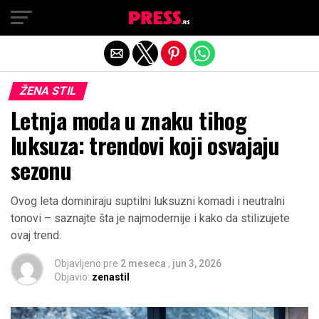
Exit mobile version
ŽENA STIL
Letnja moda u znaku tihog
luksuza: trendovi koji osvajaju
sezonu
Ovog leta dominiraju suptilni luksuzni komadi i neutralni
tonovi – saznajte šta je najmodernije i kako da stilizujete
ovaj trend.
Objavljeno pre
2 meseca
,
jun 3, 2026
Objavio:
zenastil