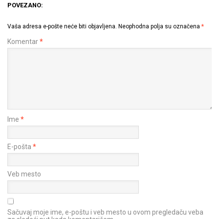
POVEZANO:
Vaša adresa e-pošte neće biti objavljena.
Neophodna polja su označena
*
Komentar
*
Ime
*
E-pošta
*
Veb mesto
Sačuvaj moje ime, e-poštu i veb mesto u ovom pregledaču veba