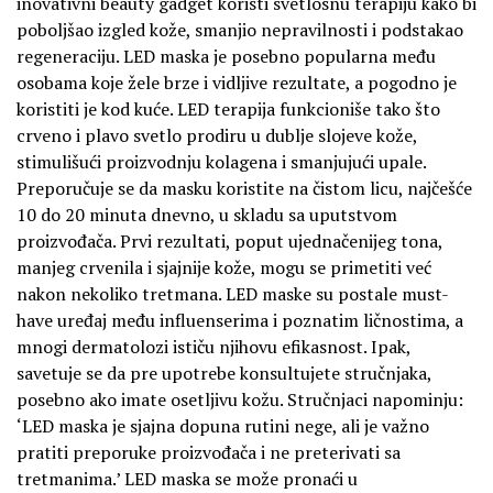
inovativni beauty gadget koristi svetlosnu terapiju kako bi
poboljšao izgled kože, smanjio nepravilnosti i podstakao
regeneraciju. LED maska je posebno popularna među
osobama koje žele brze i vidljive rezultate, a pogodno je
koristiti je kod kuće. LED terapija funkcioniše tako što
crveno i plavo svetlo prodiru u dublje slojeve kože,
stimulišući proizvodnju kolagena i smanjujući upale.
Preporučuje se da masku koristite na čistom licu, najčešće
10 do 20 minuta dnevno, u skladu sa uputstvom
proizvođača. Prvi rezultati, poput ujednačenijeg tona,
manjeg crvenila i sjajnije kože, mogu se primetiti već
nakon nekoliko tretmana. LED maske su postale must-
have uređaj među influenserima i poznatim ličnostima, a
mnogi dermatolozi ističu njihovu efikasnost. Ipak,
savetuje se da pre upotrebe konsultujete stručnjaka,
posebno ako imate osetljivu kožu. Stručnjaci napominju:
‘LED maska je sjajna dopuna rutini nege, ali je važno
pratiti preporuke proizvođača i ne preterivati sa
tretmanima.’ LED maska se može pronaći u