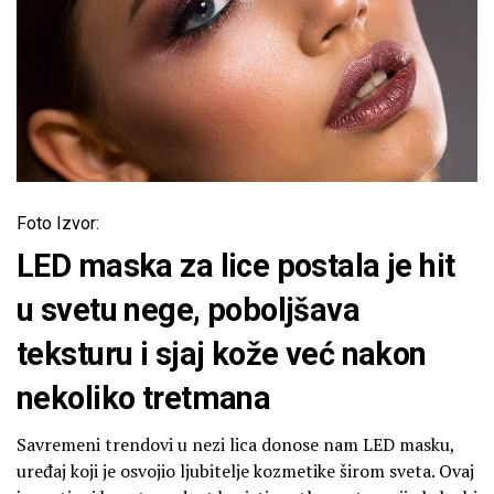
Foto Izvor:
LED maska za lice postala je hit
u svetu nege, poboljšava
teksturu i sjaj kože već nakon
nekoliko tretmana
Savremeni trendovi u nezi lica donose nam LED masku,
uređaj koji je osvojio ljubitelje kozmetike širom sveta. Ovaj