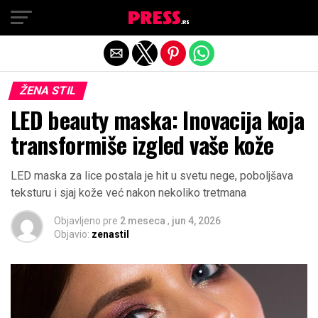
Exit mobile version
ŽENA STIL
LED beauty maska: Inovacija koja
transformiše izgled vaše kože
LED maska za lice postala je hit u svetu nege, poboljšava
teksturu i sjaj kože već nakon nekoliko tretmana
Objavljeno pre
2 meseca
,
jun 4, 2026
Objavio:
zenastil