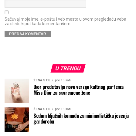
Sačuvaj moje ime, e-poštu i veb mesto u ovom pregledaču veba
za sledeći put kada komentarišem.
U TRENDU
ŽENA STIL
pre 15 sati
Dior predstavlja novu verziju kultnog parfema
Miss Dior za savremene žene
ŽENA STIL
pre 15 sati
Sedam ključnih komada za minimalističku jesenju
garderobu