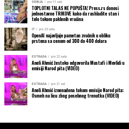
SRBIJA
pre 11 sati
TOPLOTNI TALAS NE POPUŠTA! Press.rs donosi
jednostavne TRIKOVE kako da rashladite stan i
telo tokom paklenih vrućina
IT
pre 23 sata
OpenAI najavljuje pametan zvučnik u obliku
prstena sa cenom od 300 do 400 dolara
ESTRADA
pre 22 sata
Aneli Ahmić žestoko odgovorila Mustafi i Mevlidi u
emisiji Narod pita (VIDEO)
ESTRADA
pre 21 sat
Aneli Ahmić iznenađena tokom emisije Narod pita:
Osmeh na licu zbog posebnog trenutka (VIDEO)