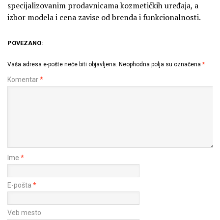
specijalizovanim prodavnicama kozmetičkih uređaja, a
izbor modela i cena zavise od brenda i funkcionalnosti.
POVEZANO:
Vaša adresa e-pošte neće biti objavljena.
Neophodna polja su označena
*
Komentar
*
Ime
*
E-pošta
*
Veb mesto