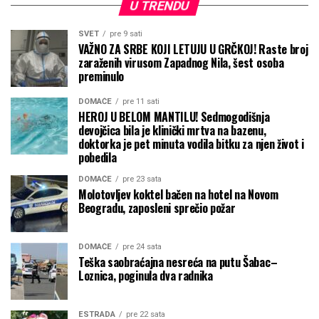
U TRENDU
SVET
pre 9 sati
VAŽNO ZA SRBE KOJI LETUJU U GRČKOJ! Raste broj
zaraženih virusom Zapadnog Nila, šest osoba
preminulo
DOMAĆE
pre 11 sati
HEROJ U BELOM MANTILU! Sedmogodišnja
devojčica bila je klinički mrtva na bazenu,
doktorka je pet minuta vodila bitku za njen život i
pobedila
DOMAĆE
pre 23 sata
Molotovljev koktel bačen na hotel na Novom
Beogradu, zaposleni sprečio požar
DOMAĆE
pre 24 sata
Teška saobraćajna nesreća na putu Šabac–
Loznica, poginula dva radnika
ESTRADA
pre 22 sata