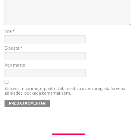
Ime
*
E-pošta
*
Veb mesto
Sačuvaj moje ime, e-poštu i veb mesto u ovom pregledaču veba
za sledeći put kada komentarišem.