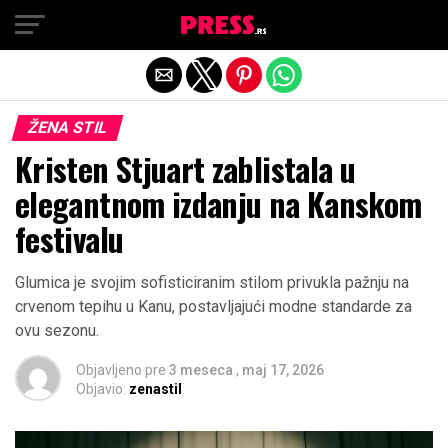
Exit mobile version
ŽENA STIL
Kristen Stjuart zablistala u
elegantnom izdanju na Kanskom
festivalu
Glumica je svojim sofisticiranim stilom privukla pažnju na
crvenom tepihu u Kanu, postavljajući modne standarde za
ovu sezonu.
Objavljeno pre
3 meseca
,
maj 17, 2026
Objavio:
zenastil