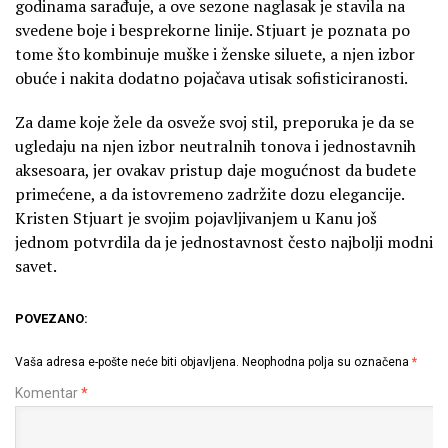
godinama sarađuje, a ove sezone naglasak je stavila na
svedene boje i besprekorne linije. Stjuart je poznata po
tome što kombinuje muške i ženske siluete, a njen izbor
obuće i nakita dodatno pojačava utisak sofisticiranosti.
Za dame koje žele da osveže svoj stil, preporuka je da se
ugledaju na njen izbor neutralnih tonova i jednostavnih
aksesoara, jer ovakav pristup daje mogućnost da budete
primećene, a da istovremeno zadržite dozu elegancije.
Kristen Stjuart je svojim pojavljivanjem u Kanu još
jednom potvrdila da je jednostavnost često najbolji modni
savet.
POVEZANO:
Vaša adresa e-pošte neće biti objavljena.
Neophodna polja su označena
*
Komentar
*