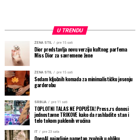
U TRENDU
ŽENA STIL
pre 15 sati
Dior predstavlja novu verziju kultnog parfema
Miss Dior za savremene žene
ŽENA STIL
pre 15 sati
Sedam ključnih komada za minimalističku jesenju
garderobu
SRBIJA
pre 11 sati
TOPLOTNI TALAS NE POPUŠTA! Press.rs donosi
jednostavne TRIKOVE kako da rashladite stan i
telo tokom paklenih vrućina
IT
pre 23 sata
OpenAI najavljuje pametan zvučnik u obliku