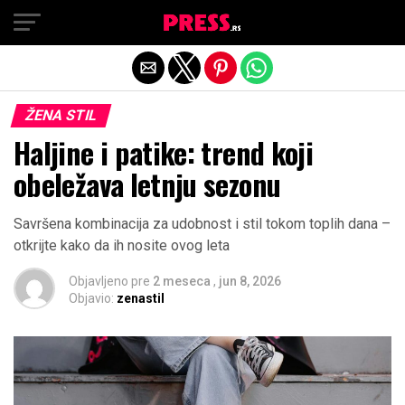
Exit mobile version
ŽENA STIL
Haljine i patike: trend koji
obeležava letnju sezonu
Savršena kombinacija za udobnost i stil tokom toplih dana –
otkrijte kako da ih nosite ovog leta
Objavljeno pre
2 meseca
,
jun 8, 2026
Objavio:
zenastil