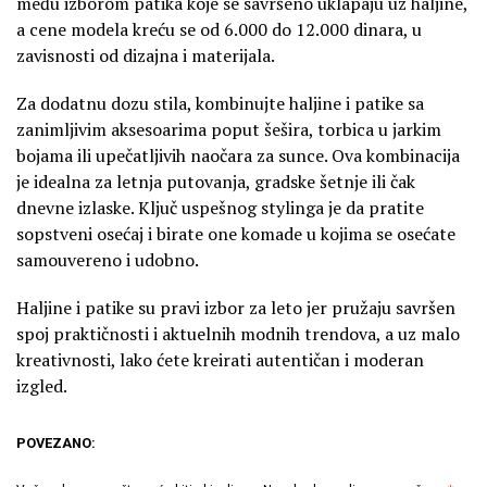
među izborom patika koje se savršeno uklapaju uz haljine,
a cene modela kreću se od 6.000 do 12.000 dinara, u
zavisnosti od dizajna i materijala.
Za dodatnu dozu stila, kombinujte haljine i patike sa
zanimljivim aksesoarima poput šešira, torbica u jarkim
bojama ili upečatljivih naočara za sunce. Ova kombinacija
je idealna za letnja putovanja, gradske šetnje ili čak
dnevne izlaske. Ključ uspešnog stylinga je da pratite
sopstveni osećaj i birate one komade u kojima se osećate
samouvereno i udobno.
Haljine i patike su pravi izbor za leto jer pružaju savršen
spoj praktičnosti i aktuelnih modnih trendova, a uz malo
kreativnosti, lako ćete kreirati autentičan i moderan
izgled.
POVEZANO: