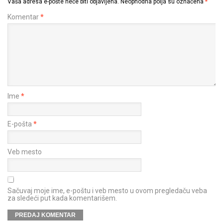
Vaša adresa e-pošte neće biti objavljena.
Neophodna polja su označena
*
Komentar
*
Ime
*
E-pošta
*
Veb mesto
Sačuvaj moje ime, e-poštu i veb mesto u ovom pregledaču veba
za sledeći put kada komentarišem.