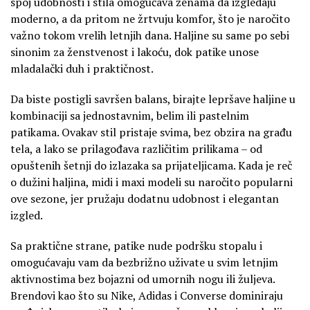
spoj udobnosti i stila omogućava ženama da izgledaju
moderno, a da pritom ne žrtvuju komfor, što je naročito
važno tokom vrelih letnjih dana. Haljine su same po sebi
sinonim za ženstvenost i lakoću, dok patike unose
mladalački duh i praktičnost.
Da biste postigli savršen balans, birajte lepršave haljine u
kombinaciji sa jednostavnim, belim ili pastelnim
patikama. Ovakav stil pristaje svima, bez obzira na građu
tela, a lako se prilagođava različitim prilikama – od
opuštenih šetnji do izlazaka sa prijateljicama. Kada je reč
o dužini haljina, midi i maxi modeli su naročito popularni
ove sezone, jer pružaju dodatnu udobnost i elegantan
izgled.
Sa praktične strane, patike nude podršku stopalu i
omogućavaju vam da bezbrižno uživate u svim letnjim
aktivnostima bez bojazni od umornih nogu ili žuljeva.
Brendovi kao što su Nike, Adidas i Converse dominiraju