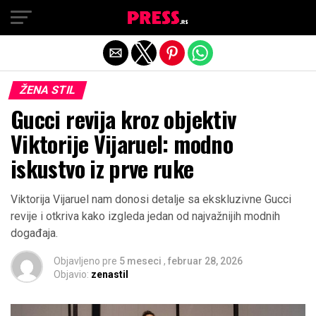
Exit mobile version
ŽENA STIL
Gucci revija kroz objektiv
Viktorije Vijaruel: modno
iskustvo iz prve ruke
Viktorija Vijaruel nam donosi detalje sa ekskluzivne Gucci
revije i otkriva kako izgleda jedan od najvažnijih modnih
događaja.
Objavljeno pre
5 meseci
,
februar 28, 2026
Objavio:
zenastil