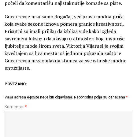
počeli da komentarišu najistaknutije komade sa piste.
Gucci revije nisu samo događaj, već prava modna priča
koja svake sezone iznova pomera granice kreativnosti.
Prisutni su imali priliku da izbliza vide kako izgleda
savremeni luksuz i da uživaju u atmosferi koja inspiriše
ljubitelje mode širom sveta. Viktorija Vijaruel je svojim
izveštajem sa lica mesta još jednom pokazala zašto je
Gucci revija nezaobilazna stanica za sve istinske modne
entuzijaste.
POVEZANO:
Vaša adresa e-pošte neće biti objavljena.
Neophodna polja su označena
*
Komentar
*