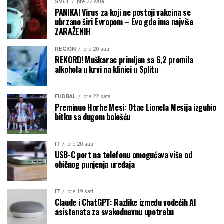
SVET
pre 22 sata
PANIKA! Virus za koji ne postoji vakcina se
ubrzano širi Evropom – Evo gde ima najviše
ZARAŽENIH
REGION
pre 20 sati
REKORD! Muškarac primljen sa 6,2 promila
alkohola u krvi na klinici u Splitu
FUDBAL
pre 22 sata
Preminuo Horhe Mesi: Otac Lionela Mesija izgubio
bitku sa dugom bolešću
IT
pre 20 sati
USB-C port na telefonu omogućava više od
običnog punjenja uređaja
IT
pre 19 sati
Claude i ChatGPT: Razlike između vodećih AI
asistenata za svakodnevnu upotrebu