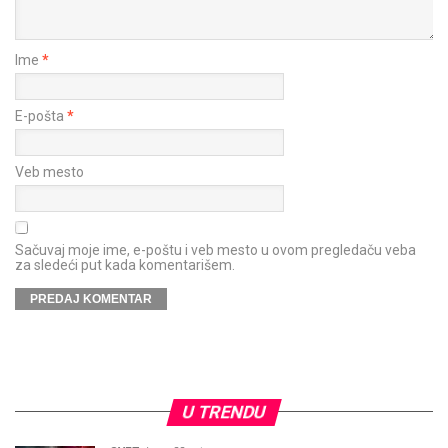
Ime
*
E-pošta
*
Veb mesto
Sačuvaj moje ime, e-poštu i veb mesto u ovom pregledaču veba
za sledeći put kada komentarišem.
U TRENDU