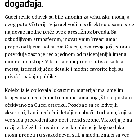
događaja.
Gucci revije oduvek su bile sinonim za vrhunsku modu, a
ovog puta Viktorija Vijaruel vodi nas direktno u samo srce
najnovije modne priče ovog prestižnog brenda. Sa
uzbudljivom atmosferom, inovativnim kreacijama i
prepoznatljivim potpisom Guccija, ova revija još jednom
potvrđuje zašto je reč o jednom od najcenjenijih imena
modne industrije. Viktorija nam prenosi utiske sa lica
mesta, ističući ključne detalje i modne favorite koji su
privukli pažnju publike.
Kolekcija je obilovala luksuznim materijalima, smelim
krojevima i neobičnim kombinacijama boja, što je postalo
očekivano za Gucci estetiku. Posebno su se izdvojili
aksesoari, kao i neobični detalji na obući i torbama, koji su
već sada predviđeni kao novi trend sezone. Viktorija je na
reviji zabeležila i inspirativne kombinacije koje se lako
mogu preneti i u svakodnevni stil, a modni znalci su već