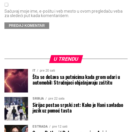
Sačuvaj moje ime, e-poštu i veb mesto u ovom pregledaču veba
za sledeći put kada komentarišem.
U TRENDU
IT
pre 20 sati
Šta se dešava sa putnicima kada grom udari u
automobil: Stručnjaci objašnjavaju zaštitu
SRBIJA
pre 22 sata
Sirijac postao srpski zet: Kako je Hani savladao
jezik uz pomoć tasta
ESTRADA
pre 12 sati