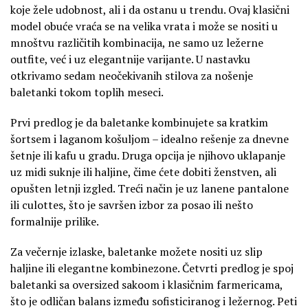
koje žele udobnost, ali i da ostanu u trendu. Ovaj klasični
model obuće vraća se na velika vrata i može se nositi u
mnoštvu različitih kombinacija, ne samo uz ležerne
outfite, već i uz elegantnije varijante. U nastavku
otkrivamo sedam neočekivanih stilova za nošenje
baletanki tokom toplih meseci.
Prvi predlog je da baletanke kombinujete sa kratkim
šortsem i laganom košuljom – idealno rešenje za dnevne
šetnje ili kafu u gradu. Druga opcija je njihovo uklapanje
uz midi suknje ili haljine, čime ćete dobiti ženstven, ali
opušten letnji izgled. Treći način je uz lanene pantalone
ili culottes, što je savršen izbor za posao ili nešto
formalnije prilike.
Za večernje izlaske, baletanke možete nositi uz slip
haljine ili elegantne kombinezone. Četvrti predlog je spoj
baletanki sa oversized sakoom i klasičnim farmericama,
što je odličan balans između sofisticiranog i ležernog. Peti