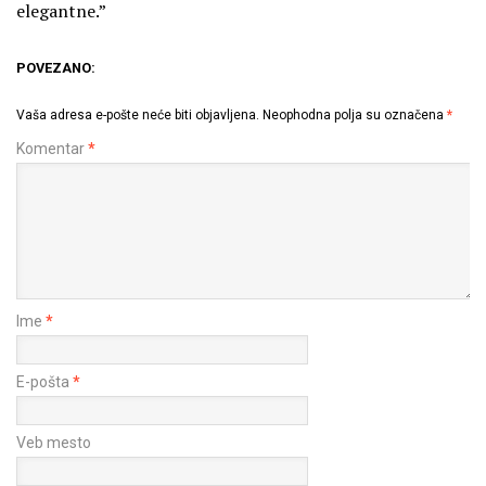
elegantne.”
POVEZANO:
Vaša adresa e-pošte neće biti objavljena.
Neophodna polja su označena
*
Komentar
*
Ime
*
E-pošta
*
Veb mesto