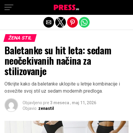
Exit mobile version
ŽENA STIL
Baletanke su hit leta: sedam
neočekivanih načina za
stilizovanje
Otkrijte kako da baletanke uklopite u letnje kombinacije i
osvežite svoj stil uz sedam modernih predloga.
Objavljeno pre
3 meseca
,
maj 11, 2026
Objavio:
zenastil