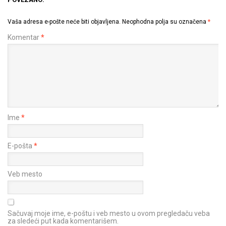
Vaša adresa e-pošte neće biti objavljena.
Neophodna polja su označena
*
Komentar
*
Ime
*
E-pošta
*
Veb mesto
Sačuvaj moje ime, e-poštu i veb mesto u ovom pregledaču veba
za sledeći put kada komentarišem.