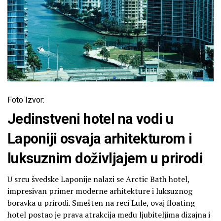
Foto Izvor:
Jedinstveni hotel na vodi u
Laponiji osvaja arhitekturom i
luksuznim doživljajem u prirodi
U srcu švedske Laponije nalazi se Arctic Bath hotel,
impresivan primer moderne arhitekture i luksuznog
boravka u prirodi. Smešten na reci Lule, ovaj floating
hotel postao je prava atrakcija među ljubiteljima dizajna i