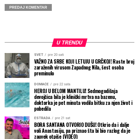
U TRENDU
SVET
pre 20 sati
VAŽNO ZA SRBE KOJI LETUJU U GRČKOJ! Raste broj
zaraženih virusom Zapadnog Nila, šest osoba
preminulo
DOMAĆE
pre 22 sata
HEROJ U BELOM MANTILU! Sedmogodišnja
devojčica bila je klinički mrtva na bazenu,
doktorka je pet minuta vodila bitku za njen život i
pobedila
ESTRADA
pre 21 sat
BORA SANTANA OTVORIO DUŠU! Otkrio da i dalje
voli Anastasiju, pa priznao šta bi bio razlog da je
zauvek otpiše (VIDEO)