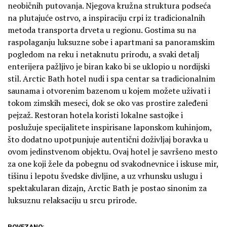
neobičnih putovanja. Njegova kružna struktura podseća
na plutajuće ostrvo, a inspiraciju crpi iz tradicionalnih
metoda transporta drveta u regionu. Gostima su na
raspolaganju luksuzne sobe i apartmani sa panoramskim
pogledom na reku i netaknutu prirodu, a svaki detalj
enterijera pažljivo je biran kako bi se uklopio u nordijski
stil. Arctic Bath hotel nudi i spa centar sa tradicionalnim
saunama i otvorenim bazenom u kojem možete uživati i
tokom zimskih meseci, dok se oko vas prostire zaleđeni
pejzaž. Restoran hotela koristi lokalne sastojke i
poslužuje specijalitete inspirisane laponskom kuhinjom,
što dodatno upotpunjuje autentični doživljaj boravka u
ovom jedinstvenom objektu. Ovaj hotel je savršeno mesto
za one koji žele da pobegnu od svakodnevnice i iskuse mir,
tišinu i lepotu švedske divljine, a uz vrhunsku uslugu i
spektakularan dizajn, Arctic Bath je postao sinonim za
luksuznu relaksaciju u srcu prirode.
POVEZANO: