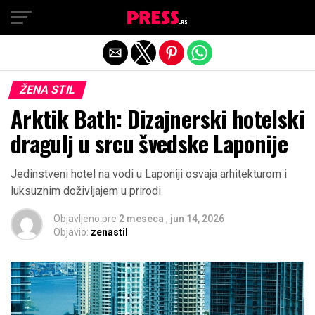
Exit mobile version
ŽENA STIL
Arktik Bath: Dizajnerski hotelski
dragulj u srcu švedske Laponije
Jedinstveni hotel na vodi u Laponiji osvaja arhitekturom i
luksuznim doživljajem u prirodi
Objavljeno pre
2 meseca
,
jun 14, 2026
Objavio:
zenastil