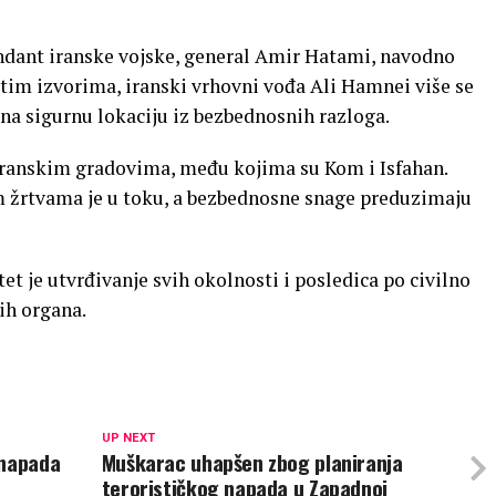
ndant iranske vojske, general Amir Hatami, navodno
tim izvorima, iranski vrhovni vođa Ali Hamnei više se
 na sigurnu lokaciju iz bezbednosnih razloga.
 iranskim gradovima, među kojima su Kom i Isfahan.
im žrtvama je u toku, a bezbednosne snage preduzimaju
tet je utvrđivanje svih okolnosti i posledica po civilno
nih organa.
UP NEXT
 napada
Muškarac uhapšen zbog planiranja
terorističkog napada u Zapadnoj