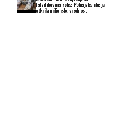
falsifikovana roba: Policijska akcija
otkrila milionsku vrednost