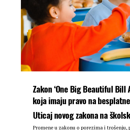
Zakon ‘One Big Beautiful Bill
koja imaju pravo na besplatne
Uticaj novog zakona na škols
Promene u zakonu o porezima i trošenju, p