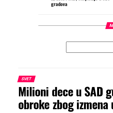
gradova
M
SVET
Milioni dece u SAD g
obroke zbog izmena