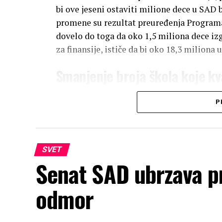
bi ove jeseni ostaviti milione dece u SAD
promene su rezultat preuređenja Program
dovelo do toga da oko 1,5 miliona dece iz
za finansije, ističe da bi oko 18,3 milio
Smanjenje broja škola koje kv
Zbog smanjenja broja dece koja primaju S
P
Community Eligibility Provision (CEP), 
da svim učenicima nude besplatne obroke.
Dade na Floridi, koji je najavio smanjenj
SVET
Finansijski teret na porodice
Senat SAD ubrzava pr
Porodice čija deca izgube pravo na bespla
odmor
troškovima od oko 2.200 dolara godišnje 
napredak. Ovo stavlja dodatni pritisak na