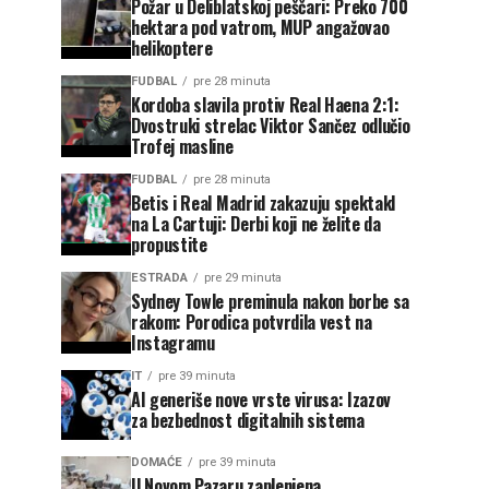
Požar u Deliblatskoj peščari: Preko 700
hektara pod vatrom, MUP angažovao
helikoptere
FUDBAL
pre 28 minuta
Kordoba slavila protiv Real Haena 2:1:
Dvostruki strelac Viktor Sančez odlučio
Trofej masline
FUDBAL
pre 28 minuta
Betis i Real Madrid zakazuju spektakl
na La Cartuji: Derbi koji ne želite da
propustite
ESTRADA
pre 29 minuta
Sydney Towle preminula nakon borbe sa
rakom: Porodica potvrdila vest na
Instagramu
IT
pre 39 minuta
AI generiše nove vrste virusa: Izazov
za bezbednost digitalnih sistema
DOMAĆE
pre 39 minuta
U Novom Pazaru zaplenjena