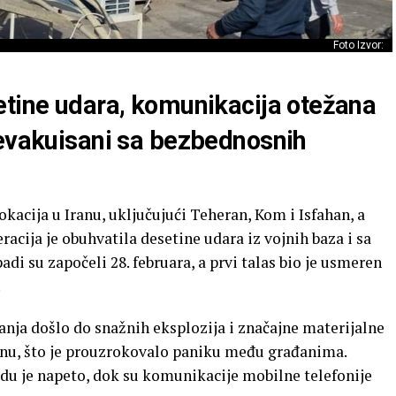
Foto Izvor:
etine udara, komunikacija otežana
 evakuisani sa bezbednosnih
okacija u Iranu, uključujući Teheran, Kom i Isfahan, a
cija je obuhvatila desetine udara iz vojnih baza i sa
di su započeli 28. februara, a prvi talas bio je usmeren
.
anja došlo do snažnih eksplozija i značajne materijalne
nu, što je prouzrokovalo paniku među građanima.
du je napeto, dok su komunikacije mobilne telefonije