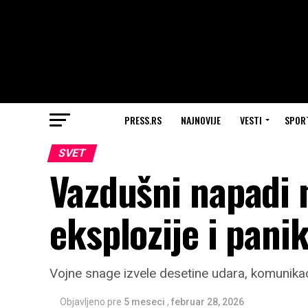
PRESS.RS
NAJNOVIJE
VESTI
SPOR
SVET
Vazdušni napadi n
eksplozije i pan
Vojne snage izvele desetine udara, komunikac
Objavljeno pre
5 meseci
,
februar 28, 2026