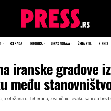
T
ESTRADA
HRONIKA
LEPA&ZDRAVA
ŽENA STIL
BIZNIS
a iranske gradove iz
iku među stanovništ
ija otežana u Teheranu, zvaničnici evakuisani sa bezb