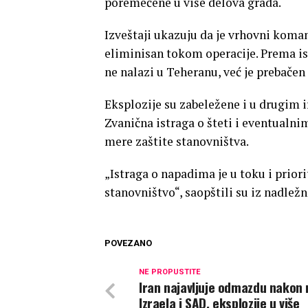
poremećene u više delova grada.
Izveštaji ukazuju da je vrhovni koma
eliminisan tokom operacije. Prema is
ne nalazi u Teheranu, već je prebačen
Eksplozije su zabeležene i u drugim
Zvanična istraga o šteti i eventualn
mere zaštite stanovništva.
„Istraga o napadima je u toku i priori
stanovništvo“, saopštili su iz nadlež
POVEZANO
NE PROPUSTITE
Iran najavljuje odmazdu nakon
Izraela i SAD, eksplozije u više