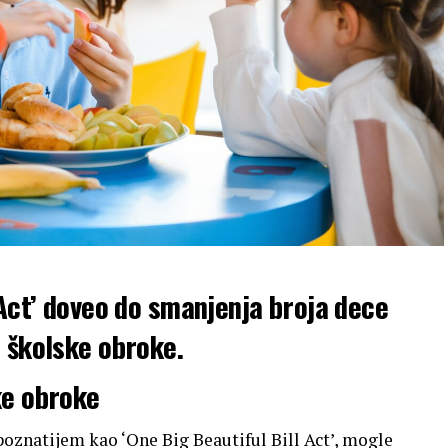
 Act’ doveo do smanjenja broja dece
 školske obroke.
ke obroke
oznatijem kao ‘One Big Beautiful Bill Act’, mogle