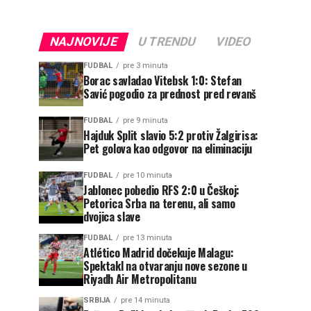
NAJNOVIJE
U TRENDU
VIDEO
FUDBAL
pre 3 minuta
Borac savladao Vitebsk 1:0: Stefan
Savić pogodio za prednost pred revanš
FUDBAL
pre 9 minuta
Hajduk Split slavio 5:2 protiv Žalgirisa:
Pet golova kao odgovor na eliminaciju
FUDBAL
pre 10 minuta
Jablonec pobedio RFS 2:0 u Češkoj:
Petorica Srba na terenu, ali samo
dvojica slave
FUDBAL
pre 13 minuta
Atlético Madrid dočekuje Malagu:
Spektakl na otvaranju nove sezone u
Riyadh Air Metropolitanu
SRBIJA
pre 14 minuta