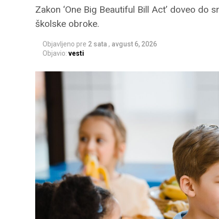
Zakon ‘One Big Beautiful Bill Act’ doveo do 
školske obroke.
Objavljeno pre
2 sata
,
avgust 6, 2026
Objavio:
vesti