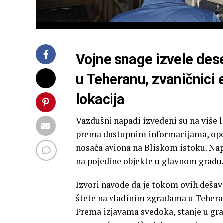
Vojne snage izvele des
u Teheranu, zvaničnici
lokacija
Vazdušni napadi izvedeni su na više l
prema dostupnim informacijama, opera
nosača aviona na Bliskom istoku. Napa
na pojedine objekte u glavnom gradu
Izvori navode da je tokom ovih dešav
štete na vladinim zgradama u Tehera
Prema izjavama svedoka, stanje u gra