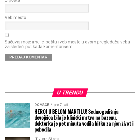
E-pošta
*
Veb mesto
Sačuvaj moje ime, e-poštu i veb mesto u ovom pregledaču veba
za sledeći put kada komentarišem.
U TRENDU
DOMAĆE
pre 7 sati
HEROJ U BELOM MANTILU! Sedmogodišnja
devojčica bila je klinički mrtva na bazenu,
doktorka je pet minuta vodila bitku za njen život i
pobedila
IT
pre 23 sata