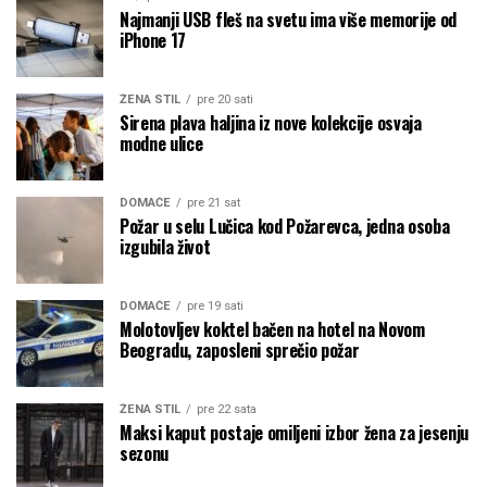
Najmanji USB fleš na svetu ima više memorije od
iPhone 17
ŽENA STIL
pre 20 sati
Sirena plava haljina iz nove kolekcije osvaja
modne ulice
DOMAĆE
pre 21 sat
Požar u selu Lučica kod Požarevca, jedna osoba
izgubila život
DOMAĆE
pre 19 sati
Molotovljev koktel bačen na hotel na Novom
Beogradu, zaposleni sprečio požar
ŽENA STIL
pre 22 sata
Maksi kaput postaje omiljeni izbor žena za jesenju
sezonu