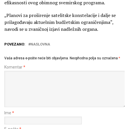
efikasnosti ovog obimnog svemirskog programa.
„Planovi za proširenje satelitske konstelacije i dalje se
prilagođavaju aktuelnim budžetskim ograničenjima“,
navodi se u zvaničnoj izjavi nadležnih organa.
POVEZANO:
NASLOVNA
Vaša adresa e-pošte neće biti objavljena.
Neophodna polja su označena
*
Komentar
*
Ime
*