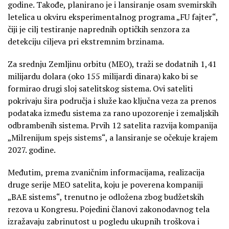
godine. Takođe, planirano je i lansiranje osam svemirskih
letelica u okviru eksperimentalnog programa „FU fajter“,
čiji je cilj testiranje naprednih optičkih senzora za
detekciju ciljeva pri ekstremnim brzinama.
Za srednju Zemljinu orbitu (MEO), traži se dodatnih 1,41
milijardu dolara (oko 155 milijardi dinara) kako bi se
formirao drugi sloj satelitskog sistema. Ovi sateliti
pokrivaju šira područja i služe kao ključna veza za prenos
podataka između sistema za rano upozorenje i zemaljskih
odbrambenih sistema. Prvih 12 satelita razvija kompanija
„Milrenijum spejs sistems“, a lansiranje se očekuje krajem
2027. godine.
Međutim, prema zvaničnim informacijama, realizacija
druge serije MEO satelita, koju je poverena kompaniji
„BAE sistems“, trenutno je odložena zbog budžetskih
rezova u Kongresu. Pojedini članovi zakonodavnog tela
izražavaju zabrinutost u pogledu ukupnih troškova i