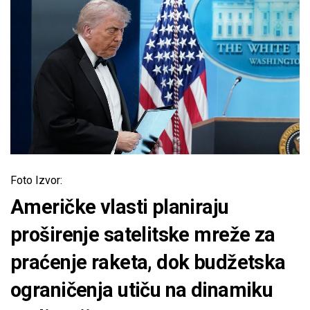
Foto Izvor:
Američke vlasti planiraju
proširenje satelitske mreže za
praćenje raketa, dok budžetska
ograničenja utiču na dinamiku