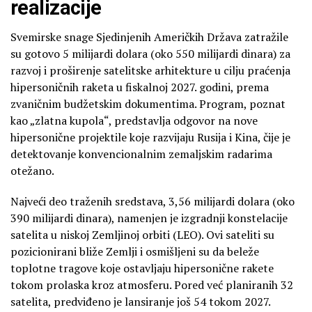
realizacije
Svemirske snage Sjedinjenih Američkih Država zatražile
su gotovo 5 milijardi dolara (oko 550 milijardi dinara) za
razvoj i proširenje satelitske arhitekture u cilju praćenja
hipersoničnih raketa u fiskalnoj 2027. godini, prema
zvaničnim budžetskim dokumentima. Program, poznat
kao „zlatna kupola“, predstavlja odgovor na nove
hipersonične projektile koje razvijaju Rusija i Kina, čije je
detektovanje konvencionalnim zemaljskim radarima
otežano.
Najveći deo traženih sredstava, 3,56 milijardi dolara (oko
390 milijardi dinara), namenjen je izgradnji konstelacije
satelita u niskoj Zemljinoj orbiti (LEO). Ovi sateliti su
pozicionirani bliže Zemlji i osmišljeni su da beleže
toplotne tragove koje ostavljaju hipersonične rakete
tokom prolaska kroz atmosferu. Pored već planiranih 32
satelita, predviđeno je lansiranje još 54 tokom 2027.