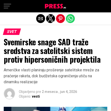
Exit mobile version
SVET
Svemirske snage SAD traže
sredstva za satelitski sistem
protiv hipersoničnih projektila
Američke vlasti planiraju proširenje satelitske mreže za
praćenje raketa, dok budžetska ograničenja utiču na
dinamiku realizacije
Objavljeno pre
2 meseca
,
jun 4, 2026
Objavio:
vesti