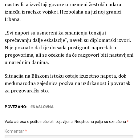
nastavili, a izveštaji govore o razmeni žestokih udara
između izraelske vojske i Hezbolaha na južnoj granici
Libana.
„Svi napori su usmereni ka smanjenju tenzija i
sprečavanju dalje eskalacije“, naveli su diplomatski izvori.
Nije poznato da li je do sada postignut napredak u
pregovorima, ali se očekuje da će razgovori biti nastavljeni
u narednim danima.
Situacija na Bliskom istoku ostaje izuzetno napeta, dok
međunarodna zajednica poziva na uzdržanost i povratak
za pregovarački sto.
POVEZANO:
NASLOVNA
Vaša adresa e-pošte neće biti objavljena.
Neophodna polja su označena
*
Komentar
*