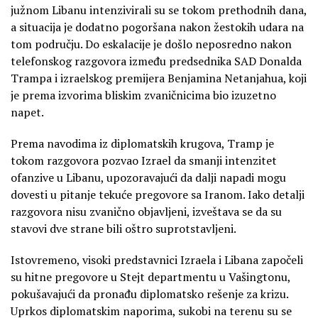
južnom Libanu intenzivirali su se tokom prethodnih dana,
a situacija je dodatno pogoršana nakon žestokih udara na
tom području. Do eskalacije je došlo neposredno nakon
telefonskog razgovora između predsednika SAD Donalda
Trampa i izraelskog premijera Benjamina Netanjahua, koji
je prema izvorima bliskim zvaničnicima bio izuzetno
napet.
Prema navodima iz diplomatskih krugova, Tramp je
tokom razgovora pozvao Izrael da smanji intenzitet
ofanzive u Libanu, upozoravajući da dalji napadi mogu
dovesti u pitanje tekuće pregovore sa Iranom. Iako detalji
razgovora nisu zvanično objavljeni, izveštava se da su
stavovi dve strane bili oštro suprotstavljeni.
Istovremeno, visoki predstavnici Izraela i Libana započeli
su hitne pregovore u Stejt departmentu u Vašingtonu,
pokušavajući da pronađu diplomatsko rešenje za krizu.
Uprkos diplomatskim naporima, sukobi na terenu su se