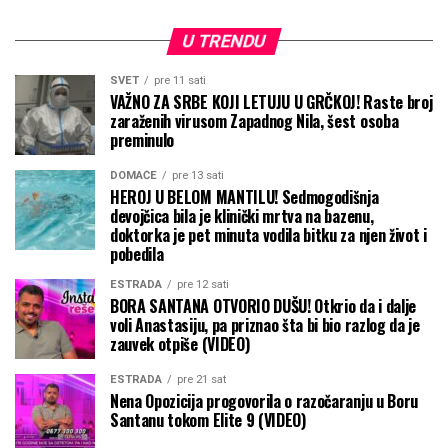
U TRENDU
SVET
pre 11 sati
VAŽNO ZA SRBE KOJI LETUJU U GRČKOJ! Raste broj
zaraženih virusom Zapadnog Nila, šest osoba
preminulo
DOMAĆE
pre 13 sati
HEROJ U BELOM MANTILU! Sedmogodišnja
devojčica bila je klinički mrtva na bazenu,
doktorka je pet minuta vodila bitku za njen život i
pobedila
ESTRADA
pre 12 sati
BORA SANTANA OTVORIO DUŠU! Otkrio da i dalje
voli Anastasiju, pa priznao šta bi bio razlog da je
zauvek otpiše (VIDEO)
ESTRADA
pre 21 sat
Nena Opozicija progovorila o razočaranju u Boru
Santanu tokom Elite 9 (VIDEO)