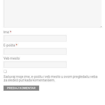
Ime
*
E-pošta
*
Veb mesto
Sačuvaj moje ime, e-poštu i veb mesto u ovom pregledaču veba
za sledeći put kada komentarišem.