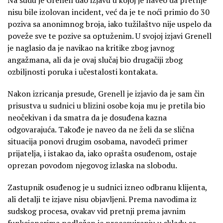
nisu bile izolovan incident, već da je te noći primio do 30
poziva sa anonimnog broja, iako tužilaštvo nije uspelo da
poveže sve te pozive sa optuženim. U svojoj izjavi Grenell
je naglasio da je navikao na kritike zbog javnog
angažmana, ali da je ovaj slučaj bio drugačiji zbog
ozbiljnosti poruka i učestalosti kontakata.
Nakon izricanja presude, Grenell je izjavio da je sam čin
prisustva u sudnici u blizini osobe koja mu je pretila bio
neočekivan i da smatra da je dosuđena kazna
odgovarajuća. Takođe je naveo da ne želi da se slična
situacija ponovi drugim osobama, navodeći primer
prijatelja, i istakao da, iako oprašta osuđenom, ostaje
oprezan povodom njegovog izlaska na slobodu.
Zastupnik osuđenog je u sudnici izneo odbranu klijenta,
ali detalji te izjave nisu objavljeni. Prema navodima iz
sudskog procesa, ovakav vid pretnji prema javnim
funkcionerima podložan je procesuiranju u skladu sa