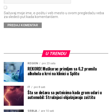
Sačuvaj moje ime, e-poštu i veb mesto u ovom pregledaču veba
za sledeći put kada komentarišem.
U TRENDU
REGION
pre 23 sata
REKORD! Muškarac primljen sa 6,2 promila
alkohola u krvi na klinici u Splitu
IT
pre 8 sati
Šta se dešava sa putnicima kada grom udari u
automobil: Stručnjaci objašnjavaju zaštitu
SRBIJA
pre 10 sati