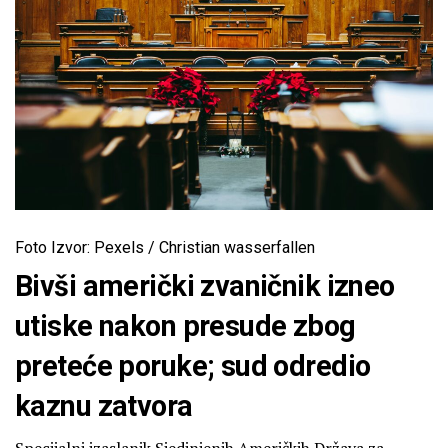
Foto Izvor: Pexels / Christian wasserfallen
Bivši američki zvaničnik izneo
utiske nakon presude zbog
preteće poruke; sud odredio
kaznu zatvora
Specijalni izaslanik Sjedinjenih Američkih Država za