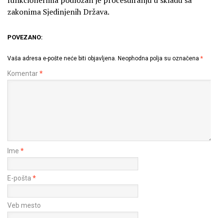
zakonima Sjedinjenih Država.
POVEZANO:
Vaša adresa e-pošte neće biti objavljena.
Neophodna polja su označena
*
Komentar
*
Ime
*
E-pošta
*
Veb mesto