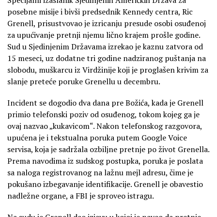
posebne misije i bivši predsednik Kennedy centra, Ric
Grenell, prisustvovao je izricanju presude osobi osuđenoj
za upućivanje pretnji njemu lično krajem prošle godine.
Sud u Sjedinjenim Državama izrekao je kaznu zatvora od
15 meseci, uz dodatne tri godine nadziranog puštanja na
slobodu, muškarcu iz Virdžinije koji je proglašen krivim za
slanje preteće poruke Grenellu u decembru.
Incident se dogodio dva dana pre Božića, kada je Grenell
primio telefonski poziv od osuđenog, tokom kojeg ga je
ovaj nazvao „kukavicom“. Nakon telefonskog razgovora,
upućena je i tekstualna poruka putem Google Voice
servisa, koja je sadržala ozbiljne pretnje po život Grenella.
Prema navodima iz sudskog postupka, poruka je poslata
sa naloga registrovanog na lažnu mejl adresu, čime je
pokušano izbegavanje identifikacije. Grenell je obavestio
nadležne organe, a FBI je sproveo istragu.
Na sudu je Grenell dao izjavu u kojoj je naveo da pretnje