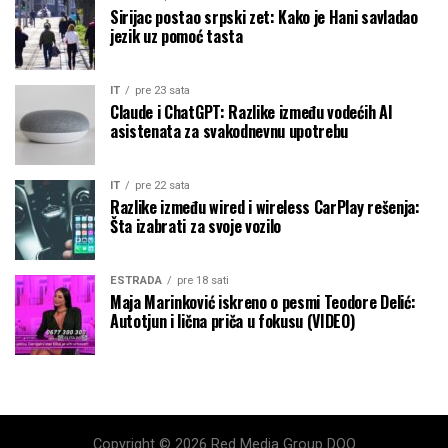
Sirijac postao srpski zet: Kako je Hani savladao
jezik uz pomoć tasta
IT
pre 23 sata
Claude i ChatGPT: Razlike između vodećih AI
asistenata za svakodnevnu upotrebu
IT
pre 22 sata
Razlike između wired i wireless CarPlay rešenja:
Šta izabrati za svoje vozilo
ESTRADA
pre 18 sati
Maja Marinković iskreno o pesmi Teodore Delić:
Autotjun i lična priča u fokusu (VIDEO)
Copyright © 2026 Red Media Group DOO