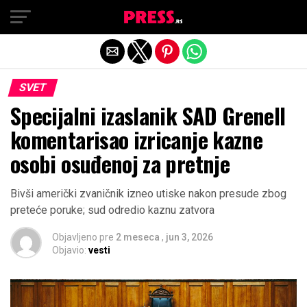
Exit mobile version
SVET
Specijalni izaslanik SAD Grenell
komentarisao izricanje kazne
osobi osuđenoj za pretnje
Bivši američki zvaničnik izneo utiske nakon presude zbog
preteće poruke; sud odredio kaznu zatvora
Objavljeno pre
2 meseca
,
jun 3, 2026
Objavio:
vesti