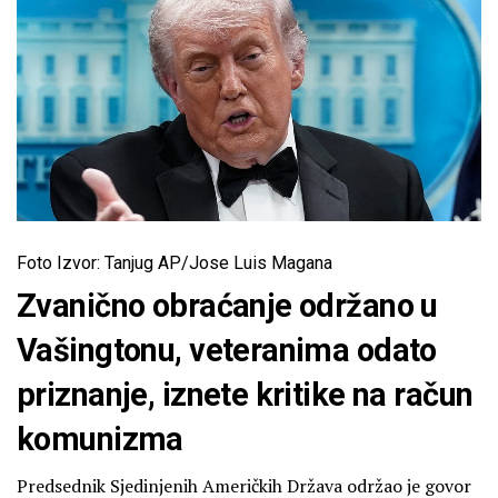
Foto Izvor: Tanjug AP/Jose Luis Magana
Zvanično obraćanje održano u
Vašingtonu, veteranima odato
priznanje, iznete kritike na račun
komunizma
Predsednik Sjedinjenih Američkih Država održao je govor