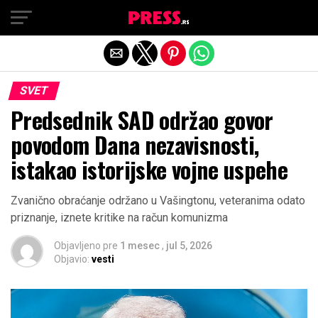
Exit mobile version
SVET
Predsednik SAD održao govor
povodom Dana nezavisnosti,
istakao istorijske vojne uspehe
Zvanično obraćanje održano u Vašingtonu, veteranima odato
priznanje, iznete kritike na račun komunizma
Objavljeno pre
1 mesec
,
jul 5, 2026
Objavio:
vesti