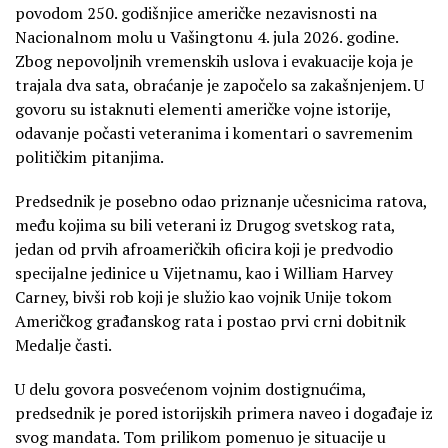
povodom 250. godišnjice američke nezavisnosti na
Nacionalnom molu u Vašingtonu 4. jula 2026. godine.
Zbog nepovoljnih vremenskih uslova i evakuacije koja je
trajala dva sata, obraćanje je započelo sa zakašnjenjem. U
govoru su istaknuti elementi američke vojne istorije,
odavanje počasti veteranima i komentari o savremenim
političkim pitanjima.
Predsednik je posebno odao priznanje učesnicima ratova,
među kojima su bili veterani iz Drugog svetskog rata,
jedan od prvih afroameričkih oficira koji je predvodio
specijalne jedinice u Vijetnamu, kao i William Harvey
Carney, bivši rob koji je služio kao vojnik Unije tokom
Američkog građanskog rata i postao prvi crni dobitnik
Medalje časti.
U delu govora posvećenom vojnim dostignućima,
predsednik je pored istorijskih primera naveo i događaje iz
svog mandata. Tom prilikom pomenuo je situacije u