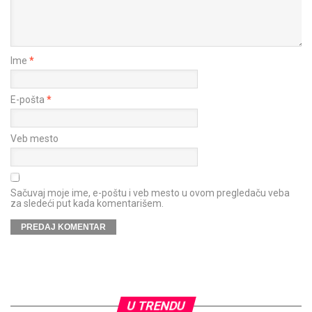
Ime
*
E-pošta
*
Veb mesto
Sačuvaj moje ime, e-poštu i veb mesto u ovom pregledaču veba
za sledeći put kada komentarišem.
U TRENDU