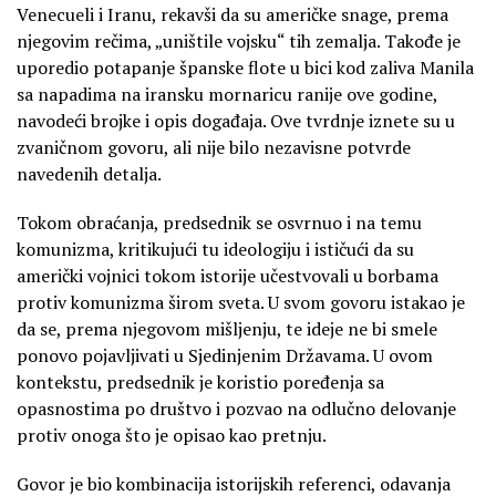
Venecueli i Iranu, rekavši da su američke snage, prema
njegovim rečima, „uništile vojsku“ tih zemalja. Takođe je
uporedio potapanje španske flote u bici kod zaliva Manila
sa napadima na iransku mornaricu ranije ove godine,
navodeći brojke i opis događaja. Ove tvrdnje iznete su u
zvaničnom govoru, ali nije bilo nezavisne potvrde
navedenih detalja.
Tokom obraćanja, predsednik se osvrnuo i na temu
komunizma, kritikujući tu ideologiju i ističući da su
američki vojnici tokom istorije učestvovali u borbama
protiv komunizma širom sveta. U svom govoru istakao je
da se, prema njegovom mišljenju, te ideje ne bi smele
ponovo pojavljivati u Sjedinjenim Državama. U ovom
kontekstu, predsednik je koristio poređenja sa
opasnostima po društvo i pozvao na odlučno delovanje
protiv onoga što je opisao kao pretnju.
Govor je bio kombinacija istorijskih referenci, odavanja