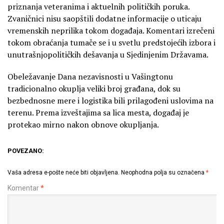
priznanja veteranima i aktuelnih političkih poruka.
Zvaničnici nisu saopštili dodatne informacije o uticaju
vremenskih neprilika tokom događaja. Komentari izrečeni
tokom obraćanja tumače se i u svetlu predstojećih izbora i
unutrašnjopolitičkih dešavanja u Sjedinjenim Državama.
Obeležavanje Dana nezavisnosti u Vašingtonu
tradicionalno okuplja veliki broj građana, dok su
bezbednosne mere i logistika bili prilagođeni uslovima na
terenu. Prema izveštajima sa lica mesta, događaj je
protekao mirno nakon obnove okupljanja.
POVEZANO:
Vaša adresa e-pošte neće biti objavljena.
Neophodna polja su označena
*
Komentar
*