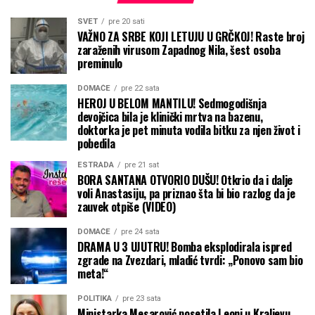
SVET
pre 20 sati
VAŽNO ZA SRBE KOJI LETUJU U GRČKOJ! Raste broj
zaraženih virusom Zapadnog Nila, šest osoba
preminulo
DOMAĆE
pre 22 sata
HEROJ U BELOM MANTILU! Sedmogodišnja
devojčica bila je klinički mrtva na bazenu,
doktorka je pet minuta vodila bitku za njen život i
pobedila
ESTRADA
pre 21 sat
BORA SANTANA OTVORIO DUŠU! Otkrio da i dalje
voli Anastasiju, pa priznao šta bi bio razlog da je
zauvek otpiše (VIDEO)
DOMAĆE
pre 24 sata
DRAMA U 3 UJUTRU! Bomba eksplodirala ispred
zgrade na Zvezdari, mladić tvrdi: „Ponovo sam bio
meta!“
POLITIKA
pre 23 sata
Ministarka Mesarović posetila Leoni u Kraljevu,