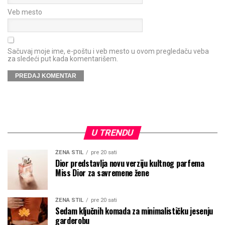
Veb mesto
Sačuvaj moje ime, e-poštu i veb mesto u ovom pregledaču veba
za sledeći put kada komentarišem.
U TRENDU
ŽENA STIL
pre 20 sati
Dior predstavlja novu verziju kultnog parfema
Miss Dior za savremene žene
ŽENA STIL
pre 20 sati
Sedam ključnih komada za minimalističku jesenju
garderobu