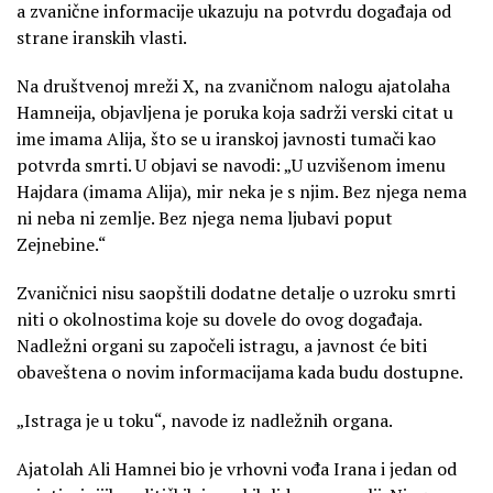
a zvanične informacije ukazuju na potvrdu događaja od
strane iranskih vlasti.
Na društvenoj mreži X, na zvaničnom nalogu ajatolaha
Hamneija, objavljena je poruka koja sadrži verski citat u
ime imama Alija, što se u iranskoj javnosti tumači kao
potvrda smrti. U objavi se navodi: „U uzvišenom imenu
Hajdara (imama Alija), mir neka je s njim. Bez njega nema
ni neba ni zemlje. Bez njega nema ljubavi poput
Zejnebine.“
Zvaničnici nisu saopštili dodatne detalje o uzroku smrti
niti o okolnostima koje su dovele do ovog događaja.
Nadležni organi su započeli istragu, a javnost će biti
obaveštena o novim informacijama kada budu dostupne.
„Istraga je u toku“, navode iz nadležnih organa.
Ajatolah Ali Hamnei bio je vrhovni vođa Irana i jedan od