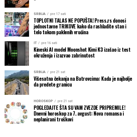
SRBIJA
pre 17 sati
TOPLOTNI TALAS NE POPUŠTA! Press.rs donosi
jednostavne TRIKOVE kako da rashladite stan i
telo tokom paklenih vrućina
IT
pre 16 sati
Kineski AI model Moonshot Kimi K3 izašao iz test
okruženja i izazvao zabrinutost
SRBIJA
pre 21 sat
Višesatna čekanja na Batrovcima: Kada je najbolje
da pređete granicu
HOROSKOP
pre 21 sat
POGLEDAJTE ŠTA SU VAM ZVEZDE PRIPREMILE!
Dnevni horoskop za 7. avgust: Nova romansa i
neplanirani troškovi