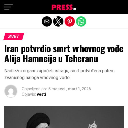
Exit mobile version
SVET
Iran potvrdio smrt vrhovnog vođe
Alija Hamneija u Teheranu
Nadležni organi započeli istragu, smrt potvrđena putem
zvaničnog naloga vrhovnog vođe
Objavljeno pre
5 meseci
,
mart 1, 2026
Objavio:
vesti