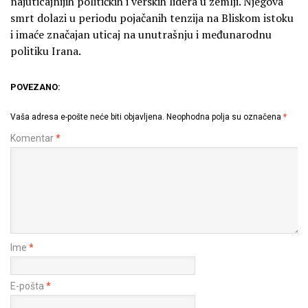
najuticajnijih političkih i verskih lidera u zemlji. Njegova
smrt dolazi u periodu pojačanih tenzija na Bliskom istoku
i imaće značajan uticaj na unutrašnju i međunarodnu
politiku Irana.
POVEZANO:
Vaša adresa e-pošte neće biti objavljena.
Neophodna polja su označena
*
Komentar
*
Ime
*
E-pošta
*