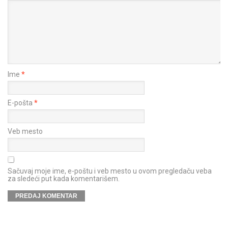
Ime
*
E-pošta
*
Veb mesto
Sačuvaj moje ime, e-poštu i veb mesto u ovom pregledaču veba
za sledeći put kada komentarišem.