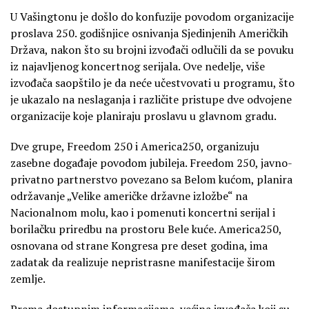
U Vašingtonu je došlo do konfuzije povodom organizacije
proslava 250. godišnjice osnivanja Sjedinjenih Američkih
Država, nakon što su brojni izvođači odlučili da se povuku
iz najavljenog koncertnog serijala. Ove nedelje, više
izvođača saopštilo je da neće učestvovati u programu, što
je ukazalo na neslaganja i različite pristupe dve odvojene
organizacije koje planiraju proslavu u glavnom gradu.
Dve grupe, Freedom 250 i America250, organizuju
zasebne događaje povodom jubileja. Freedom 250, javno-
privatno partnerstvo povezano sa Belom kućom, planira
održavanje „Velike američke državne izložbe“ na
Nacionalnom molu, kao i pomenuti koncertni serijal i
borilačku priredbu na prostoru Bele kuće. America250,
osnovana od strane Kongresa pre deset godina, ima
zadatak da realizuje nepristrasne manifestacije širom
zemlje.
Prema dostupnim informacijama, većina izvođača koji su