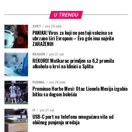
U TRENDU
SVET
pre 23 sata
PANIKA! Virus za koji ne postoji vakcina se
ubrzano širi Evropom – Evo gde ima najviše
ZARAŽENIH
REGION
pre 21 sat
REKORD! Muškarac primljen sa 6,2 promila
alkohola u krvi na klinici u Splitu
FUDBAL
pre 23 sata
Preminuo Horhe Mesi: Otac Lionela Mesija izgubio
bitku sa dugom bolešću
IT
pre 21 sat
USB-C port na telefonu omogućava više od
običnog punjenja uređaja