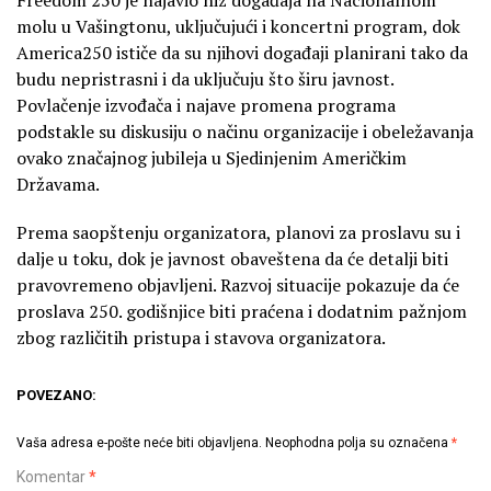
molu u Vašingtonu, uključujući i koncertni program, dok
America250 ističe da su njihovi događaji planirani tako da
budu nepristrasni i da uključuju što širu javnost.
Povlačenje izvođača i najave promena programa
podstakle su diskusiju o načinu organizacije i obeležavanja
ovako značajnog jubileja u Sjedinjenim Američkim
Državama.
Prema saopštenju organizatora, planovi za proslavu su i
dalje u toku, dok je javnost obaveštena da će detalji biti
pravovremeno objavljeni. Razvoj situacije pokazuje da će
proslava 250. godišnjice biti praćena i dodatnim pažnjom
zbog različitih pristupa i stavova organizatora.
POVEZANO:
Vaša adresa e-pošte neće biti objavljena.
Neophodna polja su označena
*
Komentar
*