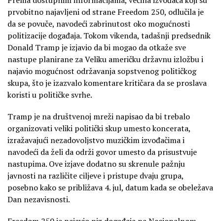
prvobitno najavljeni od strane Freedom 250, odlučila je
da se povuče, navodeći zabrinutost oko mogućnosti
politizacije događaja. Tokom vikenda, tadašnji predsednik
Donald Tramp je izjavio da bi mogao da otkaže sve
nastupe planirane za Veliku američku državnu izložbu i
najavio mogućnost održavanja sopstvenog političkog
skupa, što je izazvalo komentare kritičara da se proslava
koristi u političke svrhe.
Tramp je na društvenoj mreži napisao da bi trebalo
organizovati veliki politički skup umesto koncerata,
izražavajući nezadovoljstvo muzičkim izvođačima i
navodeći da želi da održi govor umesto da prisustvuje
nastupima. Ove izjave dodatno su skrenule pažnju
javnosti na različite ciljeve i pristupe dvaju grupa,
posebno kako se približava 4. jul, datum kada se obeležava
Dan nezavisnosti.
Freedom 250 je najavio niz događaja na Nacionalnom