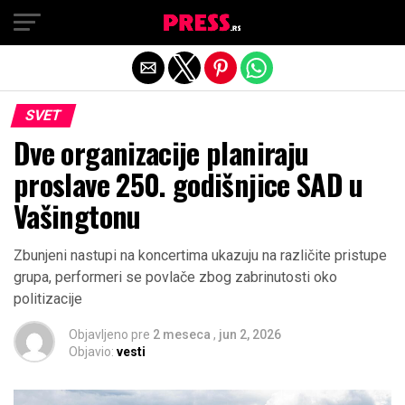
Exit mobile version
SVET
Dve organizacije planiraju
proslave 250. godišnjice SAD u
Vašingtonu
Zbunjeni nastupi na koncertima ukazuju na različite pristupe
grupa, performeri se povlače zbog zabrinutosti oko
politizacije
Objavljeno pre
2 meseca
,
jun 2, 2026
Objavio:
vesti