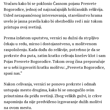
Vračaru kako bi se poklonio Časnom pojasu Presvete
Bogorodice, jednoj od najznačajnijih hrišćanskih relikvija.
Usled nezapamćenog interesovanja, starešinstvo hrama
uvelo je jasna pravila kako bi obezbedilo red i mir tokom
pristupa ovoj svetinji.
Prema izdatom uputstvu, vernici su dužni da strpljivo
čekaju u redu, mirno i dostojanstveno, u molitvenom
raspoloženju. Kada dođu do relikvije, potrebno je da se
prekrste dva puta, zatim kratko celivaju knežev klot i sam
Pojas Presvete Bogorodice. Tokom ovog čina preporučuje
se u sebi izgovoriti kratku molitvu: „Presveta Bogorodice,
spasi nas.“
Nakon celivanja, vernici se ponovo prekrste i odmah
ustupaju mesto drugima, kako bi se omogućilo svim
prisutnima da priđu svetinji. Zbog velikih gužvi, iz crkve
napominju da nije predviđeno izgovaranje dužih molitvi
na ovom mestu.