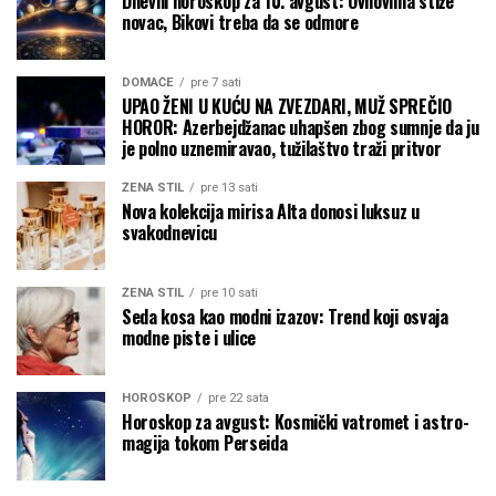
Dnevni horoskop za 10. avgust: Ovnovima stiže
novac, Bikovi treba da se odmore
DOMAĆE
pre 7 sati
UPAO ŽENI U KUĆU NA ZVEZDARI, MUŽ SPREČIO
HOROR: Azerbejdžanac uhapšen zbog sumnje da ju
je polno uznemiravao, tužilaštvo traži pritvor
ŽENA STIL
pre 13 sati
Nova kolekcija mirisa Alta donosi luksuz u
svakodnevicu
ŽENA STIL
pre 10 sati
Seda kosa kao modni izazov: Trend koji osvaja
modne piste i ulice
HOROSKOP
pre 22 sata
Horoskop za avgust: Kosmički vatromet i astro-
magija tokom Perseida