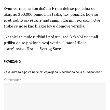
Svim vernicima koji dođu u Hram deli se po jedna od
ukupno 300.000 pamučnih traka, tzv. pojačića, koje su
prethodno osveštane nad samim Časnim pojasom. Ove
trake se nose kao blagoslov u domove vernika.
„Vernici se mole u tišini i poštuju red, kako bi svi imali
priliku da se poklone ovoj svetinji“, saopštilo je
starešinstvo Hrama Svetog Save.
POVEZANO:
Vaša adresa e-pošte neće biti objavljena.
Neophodna polja su označena
*
Komentar
*