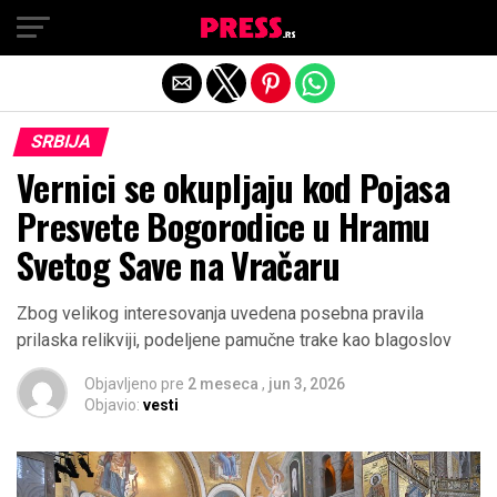
Exit mobile version
SRBIJA
Vernici se okupljaju kod Pojasa
Presvete Bogorodice u Hramu
Svetog Save na Vračaru
Zbog velikog interesovanja uvedena posebna pravila
prilaska relikviji, podeljene pamučne trake kao blagoslov
Objavljeno pre
2 meseca
,
jun 3, 2026
Objavio:
vesti