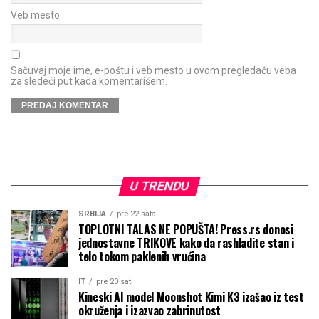
Veb mesto
Sačuvaj moje ime, e-poštu i veb mesto u ovom pregledaču veba
za sledeći put kada komentarišem.
U TRENDU
SRBIJA
pre 22 sata
TOPLOTNI TALAS NE POPUŠTA! Press.rs donosi
jednostavne TRIKOVE kako da rashladite stan i
telo tokom paklenih vrućina
IT
pre 20 sati
Kineski AI model Moonshot Kimi K3 izašao iz test
okruženja i izazvao zabrinutost