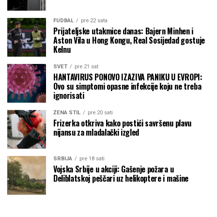
FUDBAL
pre 22 sata
Prijateljske utakmice danas: Bajern Minhen i
Aston Vila u Hong Kongu, Real Sosijedad gostuje
Kelnu
SVET
pre 21 sat
HANTAVIRUS PONOVO IZAZIVA PANIKU U EVROPI:
Ovo su simptomi opasne infekcije koju ne treba
ignorisati
ŽENA STIL
pre 20 sati
Frizerka otkriva kako postići savršenu plavu
nijansu za mladalački izgled
SRBIJA
pre 18 sati
Vojska Srbije u akciji: Gašenje požara u
Deliblatskoj peščari uz helikoptere i mašine