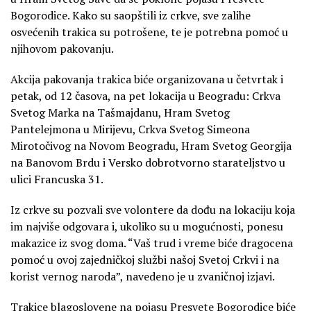
Bogorodice. Kako su saopštili iz crkve, sve zalihe
osvećenih trakica su potrošene, te je potrebna pomoć u
njihovom pakovanju.
Akcija pakovanja trakica biće organizovana u četvrtak i
petak, od 12 časova, na pet lokacija u Beogradu: Crkva
Svetog Marka na Tašmajdanu, Hram Svetog
Pantelejmona u Mirijevu, Crkva Svetog Simeona
Mirotočivog na Novom Beogradu, Hram Svetog Georgija
na Banovom Brdu i Versko dobrotvorno starateljstvo u
ulici Francuska 31.
Iz crkve su pozvali sve volontere da dođu na lokaciju koja
im najviše odgovara i, ukoliko su u mogućnosti, ponesu
makazice iz svog doma. “Vaš trud i vreme biće dragocena
pomoć u ovoj zajedničkoj službi našoj Svetoj Crkvi i na
korist vernog naroda”, navedeno je u zvaničnoj izjavi.
Trakice blagoslovene na pojasu Presvete Bogorodice biće