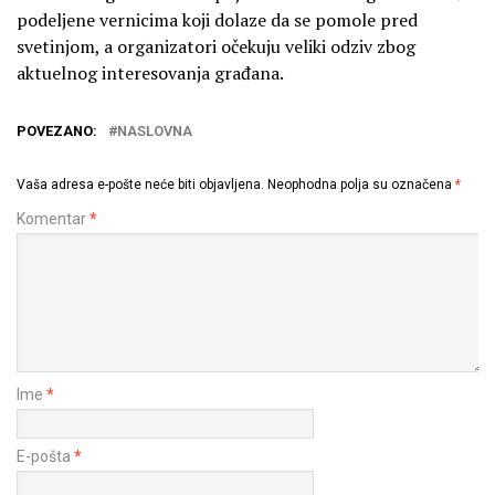
podeljene vernicima koji dolaze da se pomole pred
svetinjom, a organizatori očekuju veliki odziv zbog
aktuelnog interesovanja građana.
POVEZANO:
NASLOVNA
Vaša adresa e-pošte neće biti objavljena.
Neophodna polja su označena
*
Komentar
*
Ime
*
E-pošta
*