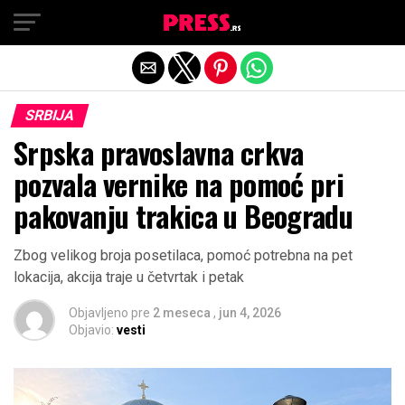
Exit mobile version
SRBIJA
Srpska pravoslavna crkva
pozvala vernike na pomoć pri
pakovanju trakica u Beogradu
Zbog velikog broja posetilaca, pomoć potrebna na pet
lokacija, akcija traje u četvrtak i petak
Objavljeno pre
2 meseca
,
jun 4, 2026
Objavio:
vesti