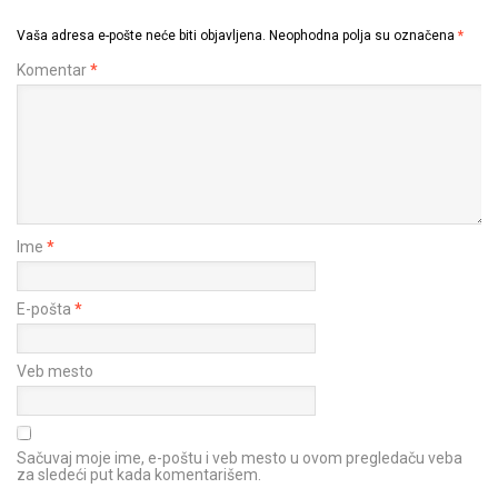
Vaša adresa e-pošte neće biti objavljena.
Neophodna polja su označena
*
Komentar
*
Ime
*
E-pošta
*
Veb mesto
Sačuvaj moje ime, e-poštu i veb mesto u ovom pregledaču veba
za sledeći put kada komentarišem.