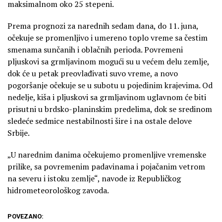
maksimalnom oko 25 stepeni.
Prema prognozi za narednih sedam dana, do 11. juna,
očekuje se promenljivo i umereno toplo vreme sa čestim
smenama sunčanih i oblačnih perioda. Povremeni
pljuskovi sa grmljavinom mogući su u većem delu zemlje,
dok će u petak preovlađivati suvo vreme, a novo
pogoršanje očekuje se u subotu u pojedinim krajevima. Od
nedelje, kiša i pljuskovi sa grmljavinom uglavnom će biti
prisutni u brdsko-planinskim predelima, dok se sredinom
sledeće sedmice nestabilnosti šire i na ostale delove
Srbije.
„U narednim danima očekujemo promenljive vremenske
prilike, sa povremenim padavinama i pojačanim vetrom
na severu i istoku zemlje“, navode iz Republičkog
hidrometeorološkog zavoda.
POVEZANO: