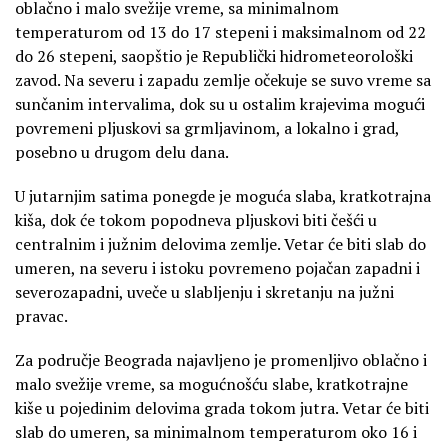
oblačno i malo svežije vreme, sa minimalnom
temperaturom od 13 do 17 stepeni i maksimalnom od 22
do 26 stepeni, saopštio je Republički hidrometeorološki
zavod. Na severu i zapadu zemlje očekuje se suvo vreme sa
sunčanim intervalima, dok su u ostalim krajevima mogući
povremeni pljuskovi sa grmljavinom, a lokalno i grad,
posebno u drugom delu dana.
U jutarnjim satima ponegde je moguća slaba, kratkotrajna
kiša, dok će tokom popodneva pljuskovi biti češći u
centralnim i južnim delovima zemlje. Vetar će biti slab do
umeren, na severu i istoku povremeno pojačan zapadni i
severozapadni, uveče u slabljenju i skretanju na južni
pravac.
Za područje Beograda najavljeno je promenljivo oblačno i
malo svežije vreme, sa mogućnošću slabe, kratkotrajne
kiše u pojedinim delovima grada tokom jutra. Vetar će biti
slab do umeren, sa minimalnom temperaturom oko 16 i