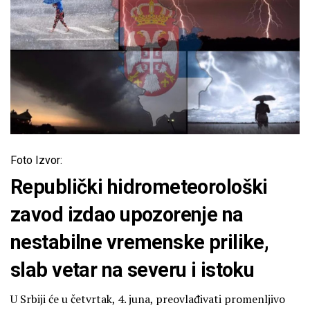
Foto Izvor:
Republički hidrometeorološki
zavod izdao upozorenje na
nestabilne vremenske prilike,
slab vetar na severu i istoku
U Srbiji će u četvrtak, 4. juna, preovlađivati promenljivo