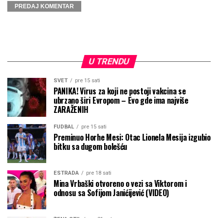
U TRENDU
SVET
pre 15 sati
PANIKA! Virus za koji ne postoji vakcina se
ubrzano širi Evropom – Evo gde ima najviše
ZARAŽENIH
FUDBAL
pre 15 sati
Preminuo Horhe Mesi: Otac Lionela Mesija izgubio
bitku sa dugom bolešću
ESTRADA
pre 18 sati
Mina Vrbaški otvoreno o vezi sa Viktorom i
odnosu sa Sofijom Janićijević (VIDEO)