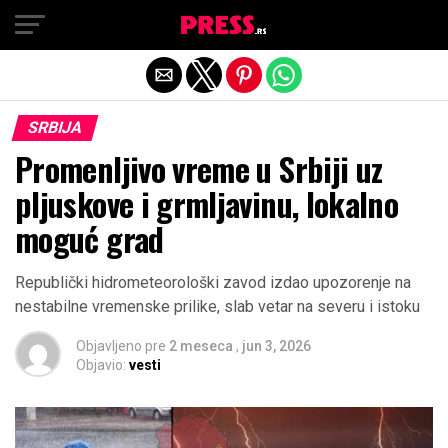
Exit mobile version
SRBIJA
Promenljivo vreme u Srbiji uz
pljuskove i grmljavinu, lokalno
moguć grad
Republički hidrometeorološki zavod izdao upozorenje na
nestabilne vremenske prilike, slab vetar na severu i istoku
Objavljeno pre
2 meseca
,
jun 3, 2026
Objavio:
vesti