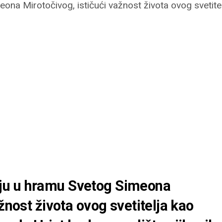
imeona Mirotočivog, ističući važnost života ovog svetit
rgiju u hramu Svetog Simeona
žnost života ovog svetitelja kao