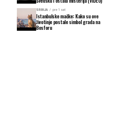
Švedsku i ostala misterija (VIDEO)
SRBIJA
pre 1 sat
Istanbulske mačke: Kako su ove
životinje postale simbol grada na
Bosforu