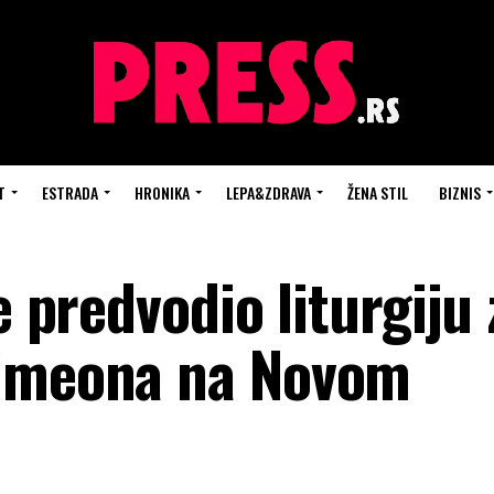
T
ESTRADA
HRONIKA
LEPA&ZDRAVA
ŽENA STIL
BIZNIS
e predvodio liturgiju 
Simeona na Novom