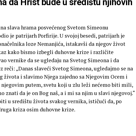
ma da Hrist bude u središtu njihovih
ena slava hrama posvećenog Svetom Simeonu
o je patrijarh Porfirije. U svojoj besedi, patrijarh je
načelnika loze Nemanjića, istakavši da njegov život
az kako bismo izbegli duhovne krize i različite
vao vernike da se ugledaju na Svetog Simeona i da
uz reči: „Danas slaveći Svetog Simeona, ugledajmo se na
og života i slavimo Njega zajedno sa Njegovim Ocem i
jegovim putem, svetu koji u zlu leži nećemo biti mili,
o znati da je on Bog naš, a i mi sa njim u slavi njegovoj.“
iti u središtu života svakog vernika, ističući da, po
druga kriza osim duhovne krize.