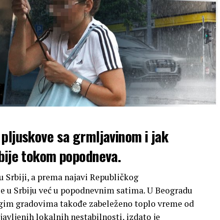
pljuskove sa grmljavinom i jak
rbije tokom popodneva.
Srbiji, a prema najavi Republičkog
e u Srbiju već u popodnevnim satima. U Beogradu
drugim gradovima takođe zabeleženo toplo vreme od
avljenih lokalnih nestabilnosti, izdato je