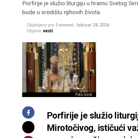
Porfirije je služio liturgiju u hramu Svetog S
bude u središtu njihovih života.
Objavljeno pre
5 meseci
,
februar 28, 2026
Objavio:
vesti
Foto Izvor:
Porfirije je služio litu
Mirotočivog, ističući va