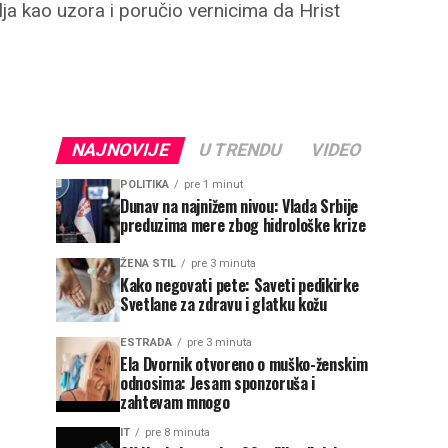
elja kao uzora i poručio vernicima da Hrist
NAJNOVIJE
U TRENDU
VIDEO
POLITIKA
pre 1 minut
Dunav na najnižem nivou: Vlada Srbije
preduzima mere zbog hidrološke krize
ŽENA STIL
pre 3 minuta
Kako negovati pete: Saveti pedikirke
Svetlane za zdravu i glatku kožu
ESTRADA
pre 3 minuta
Ela Dvornik otvoreno o muško-ženskim
odnosima: Jesam sponzoruša i
zahtevam mnogo
IT
pre 8 minuta