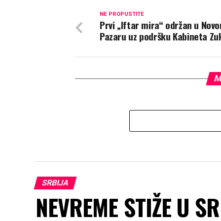
NE PROPUSTITE
Prvi „Iftar mira“ održan u Nov
Pazaru uz podršku Kabineta Zuk
M
SRBIJA
NEVREME STIŽE U SRB