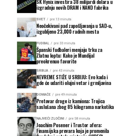
SK Hynix investira 38 milijardi dolara u
izgradnju novih DRAM i NAND fabrika
SVET
pre 13 minuta
Neočekivani pad zapošljavanja u SAD-u,
izgubljeno 23,000 radnih mesta
FUDBAL
pre 33 minuta
Španski fudbaleri menjaju trku za
Zlatnu loptu: Kako je Mundijal
preokrenuo favorite
SRBIJA
pre 43 minuta
NEVREME STIŽE U SRBIJU: Evo kada i
gde će udariti olujni vetar i grmljavina
DOMAĆE
pre 49 minuta
Pretovar droge iz kamiona: Trojica
saslušana zbog 85 kilograma narkotika
NAJVEĆI ZLOČINI
pre 58 minuta
Joachim Posener i Trustor afera:
Finansijska prevara koja je promenila