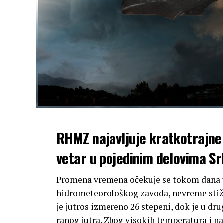
RHMZ najavljuje kratkotrajne 
vetar u pojedinim delovima S
Promena vremena očekuje se tokom dana u 
hidrometeorološkog zavoda, nevreme stiž
je jutros izmereno 26 stepeni, dok je u 
ranog jutra. Zbog visokih temperatura i naj