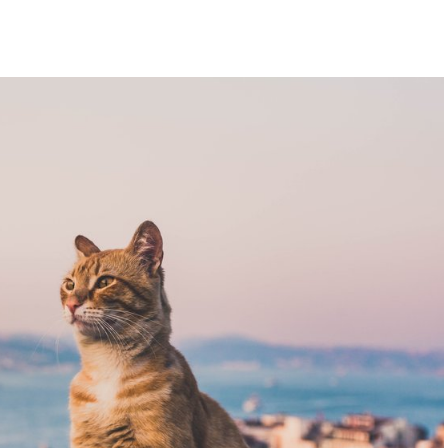
u temperature bile sledeće: u
Subotici
i
Novom
gradu
bilo znatno toplije sa 8 stepeni. U ostalim
ac
temperature su se kretale između 1 i 4 stepena.
 povećanje temperature, a popodnevni sati donose
emena delovi
Vojvodine
, gde se vetar može
juskovi sa grmljavinom mogu zahvatiti i druge
 se očekuje jača promena vremena.
 nevremena
anična saopštenja i preporuke nadležnih
kom nevremena ostanu na sigurnom, izbegavaju
a ili olujnog vetra i osiguraju predmete koji se
, preporučuje se da se redovno prate prognoze i
eagovalo na promene vremena.