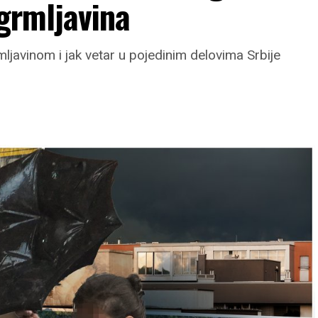
 grmljavina
ljavinom i jak vetar u pojedinim delovima Srbije