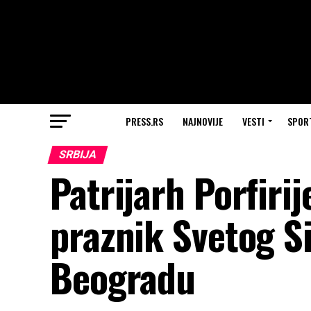
PRESS.RS
NAJNOVIJE
VESTI
SPOR
SRBIJA
Patrijarh Porfirij
praznik Svetog 
Beogradu