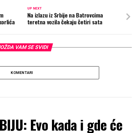
UP NEXT
om
Na izlazu iz Srbije na Batrovcima
orlića
teretna vozila čekaju četiri sata
OŽDA VAM SE SVIDI
KOMENTARI
IJU: Evo kada i gde će